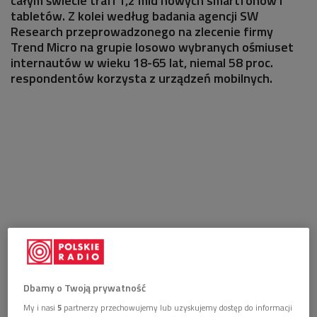
całym świecie trafi 1,2 mld nowych smartfonów i
tabletów. Z kolei według badania agencji SW
Research przeprowadzonego na zlecenie firmy
Trend Micro na grupie losowo wybranych ośmiuset
internautów w wieku 18-65 lat, niemal 58 proc.
respondentów korzysta z urządzeń mobilnych.
Dbamy o Twoją prywatność
My i nasi
5
partnerzy przechowujemy lub uzyskujemy dostęp do informacji