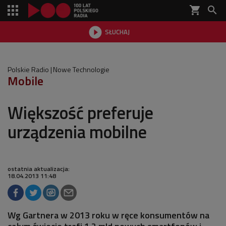
shopping_cart


SŁUCHAJ

Polskie Radio
Nowe Technologie
Mobile
Większość preferuje
urządzenia mobilne
ostatnia aktualizacja:
18.04.2013 11:48
Wg Gartnera w 2013 roku w ręce konsumentów na