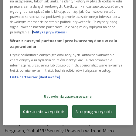
na urządzeniu, takich jak unikalne identyfikatory w plikach cookie w celu
przetwarzania danych osobowych. Użytkownik może zaakceptować swoje
wybory lub zarządzać nimi, klikając poniżej, jak również skorzystać z
prawa do sprzeciwu na podstawie prawnie uzasadnionego interesu lub w
dowolnym momencie na stronie polityki prywatności. Te wybory będą
sygnalizowane naszym partnerom i nie będą miały wpływu na dane
przeglądania.
Polityka prywatności
Wraz z naszymi partnerami przetwarzamy dane w celu
Foto: Glow Images/East News
zapewnienia:
„Właściciele smartfonów lub tabletów jeszcze nie są w pełni
Użycie dokładnych danych geolokalizacyjnych. Aktywne skanowanie
charakterystyki urządzenia do celów identyfikacji. Przechowywanie
świadomi tego, na jakie niebezpieczeństwa mogą być
informacji na urządzeniu lub dostęp do nich. Spersonalizowane reklamy i
narażone ich urządzenia. Wielu użytkowników zapisuje na
treści, pomiar reklam i treści, badnie odbiorców i ulepszanie usług.
nich numery PIN do kont bankowych lub prowadzi poufną
Lista partnerów (dostawców)
korespondencję mailową zapominając, że bez odpowiedniego
zabezpieczenia sprzęt staje się łatwym obiektem ataku
Ustawienia zaawansowane
cyberprzestępców. Włamania na profile na portalach
społecznościowych lub kradzież pieniędzy z kont bankowych
Odrzucenie wszystkich
Akceptuję wszystkie
są dziś bardzo powszechne, coraz częściej dochodzi do nich za
pomocą zaatakowanych urządzeń mobilnych”
– mówi Rik
Ferguson, Global VP Security Research w Trend Micro.