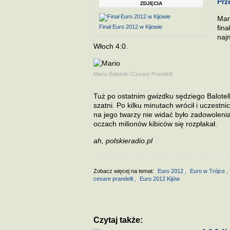
Prz
ZDJĘCIA
Mar
Finał Euro 2012 w Kijowie
fin
naj
Włoch 4:0.
Mario Balotelli i Cesare Prandelli
Tuż po ostatnim gwizdku sędziego Balotel
szatni. Po kilku minutach wrócił i uczestn
na jego twarzy nie widać było zadowolenia
oczach milionów kibiców się rozpłakał.
ah, polskieradio.pl
Zobacz więcej na temat:
Euro 2012
,
Euro w Trójce
,
cesare prandelli
,
Euro 2012 Kijów
Czytaj także: