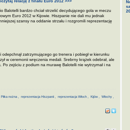
eczytaj relację z finału Euro 2012 >>>
No
s
io Balotelli bardzo chciał strzelić decydującego gola w meczu
2
ałowym Euro 2012 w Kijowie. Hiszpanie nie dali mu jednak
mniejszej szansy na oddanie strzału i rozgromili reprezentację
li odepchnął zatrzymującego go trenera i pobiegł w kierunku
iczył w ceremonii wręczenia medali. Srebrny krążek odebrał, ale
. Po zejściu z podium na murawę Balotelli nie wytrzymał i na
Piłka nożna
,
reprezentacja Hiszpanii
,
reprezentacja Włoch
,
Kijów
,
Włochy
,