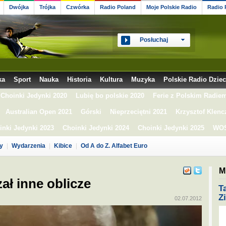
Dwójka
Trójka
Czwórka
Radio Poland
Moje Polskie Radio
Radio
Posłuchaj
ka
Sport
Nauka
Historia
Kultura
Muzyka
Polskie Radio Dzie
Choinki Jedynki 2020
Lubię bo polskie 2020
Ferie z Polskim Radie
Australian Open 2021
Górski
Nieprzeciętni 2021
Krzysztof Klenc
inki Jedynki 2023
Choinki Jedynki 2024
Choinki Jedynki 2025
WOŚ
y
Wydarzenia
Kibice
Od A do Z. Alfabet Euro
Mi
ał inne oblicze
T
Z
02.07.2012