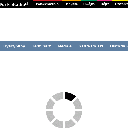
PolskieRadio.pl
Jedynka
Dwójka
Trójka
Czwórk
Dyscypliny
Terminarz
Medale
Kadra Polski
Historia 