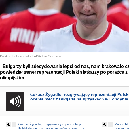
Polska - Bułgaria
, foto:
PAP/Adam Ciereszko
- Bułgarzy byli zdecydowanie lepsi od nas, nam brakowało cz
powiedział trener reprezentacji Polski siatkarzy po porażce z 
olimpijskim.
Łukasz Żygadło, rozgrywający reprezentacji Polski
ocenia mecz z Bułgarią na igrzyskach w Londynie
Łukasz Żygadło, rozgrywający reprezentacji
Marcin Mo
Polski siatkarzy szuka pozytywów po meczu z
ocenia me