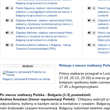
Bułgarią na igrzyskach w Londynie
Paweł Zagumny, siatkarz reprezentacji Polski
Paweł Zagu
siatkarzy o wyciągnięciu wniosków po meczu z
siatkarzy
Bułgarią na igrzyskach w Londynie
Londynie
Zbigniew Bartman, siatkarz reprezentacji Polski
Zbigniew B
siatkarzy zirytowany komentarzami po meczu z
siatkarzy
Bułgarią na igrzyskach w Londynie
Londynie
Zbigniew Bartman, siatkarz reprezentacji Polski
Polscy si
siatkarzy o recepcie na sukces po meczu z
igrzyskach
Bułgarią na igrzyskach w Londynie
Klepczyńs
Porażka polskich siatkarzy z Bułgarią - relacja
Siatkarz r
Tomasza Gorazdowskiego (PR3)
porażce z
Cezarym 
Relacja z meczu siatkarzy Pols
ZDJĘCIA
Polscy siatkarze przegrali w Lon
27:29, 25:13, 23:25) w meczu gru
Bułgarzy sprowadzili Polaków na ziemię
kolejnym spotkaniu biało-czerwo
17.45 z Argentyńczykami.
Po meczu siatkarzy Polska - Bułgaria (1:3) powiedzieli:
Andrea Anastasi (trener reprezentacji Polski)
- Chłopacy walczyli w
odpuściliśmy, byliśmy w każdym secie w kontakcie z rywalem. Bułgarzy
nam brakowało czasami koncentracji. Bułgarzy natomiast świetnie zagra