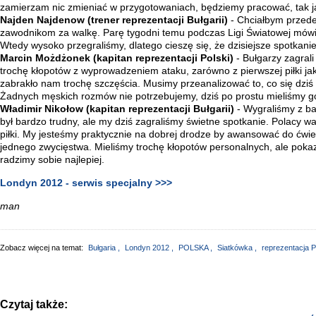
zamierzam nic zmieniać w przygotowaniach, będziemy pracować, tak 
Najden Najdenow (trener reprezentacji Bułgarii)
- Chciałbym przed
zawodnikom za walkę. Parę tygodni temu podczas Ligi Światowej mów
Wtedy wysoko przegraliśmy, dlatego cieszę się, że dzisiejsze spotkanie
Marcin Możdżonek (kapitan reprezentacji Polski)
- Bułgarzy zagral
trochę kłopotów z wyprowadzeniem ataku, zarówno z pierwszej piłki jak
zabrakło nam trochę szczęścia. Musimy przeanalizować to, co się dziś 
Żadnych męskich rozmów nie potrzebujemy, dziś po prostu mieliśmy g
Władimir Nikołow (kapitan reprezentacji Bułgarii)
- Wygraliśmy z ba
był bardzo trudny, ale my dziś zagraliśmy świetne spotkanie. Polacy wa
piłki. My jesteśmy praktycznie na dobrej drodze by awansować do ćwier
jednego zwycięstwa. Mieliśmy trochę kłopotów personalnych, ale pok
radzimy sobie najlepiej.
Londyn 2012 - serwis specjalny >>>
man
Zobacz więcej na temat:
Bułgaria
,
Londyn 2012
,
POLSKA
,
Siatkówka
,
reprezentacja P
Czytaj także: