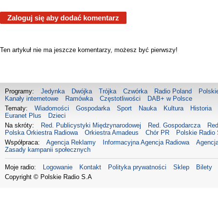
Zaloguj się aby dodać komentarz
Ten artykuł nie ma jeszcze komentarzy, możesz być pierwszy!
Programy:
Jedynka
Dwójka
Trójka
Czwórka
Radio Poland
Polski
Kanały internetowe
Ramówka
Częstotliwości
DAB+ w Polsce
Tematy:
Wiadomości
Gospodarka
Sport
Nauka
Kultura
Historia
Euranet Plus
Dzieci
Na skróty:
Red. Publicystyki Międzynarodowej
Red. Gospodarcza
Red
Polska Orkiestra Radiowa
Orkiestra Amadeus
Chór PR
Polskie Radio 
Współpraca:
Agencja Reklamy
Informacyjna Agencja Radiowa
Agencja
Zasady kampanii społecznych
Moje radio:
Logowanie
Kontakt
Polityka prywatności
Sklep
Bilety
Copyright © Polskie Radio S.A