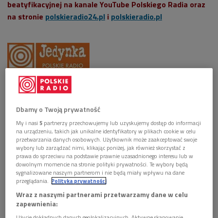
beatyfikacyjnej na kanale YouTube Polskiego Radia oraz
na stronie
polskieradio24.pl
i
polskieradio.pl
W piątek 10 września gościem "Sygnałów dnia" w
Programie 1 Polskiego Radia był kardynał Kazimierz
Nycz.
Dbamy o Twoją prywatność
Posłuchaj rozmowy z kard. Kazimierzem Nyczem w
My i nasi
5
partnerzy przechowujemy lub uzyskujemy dostęp do informacji
na urządzeniu, takich jak unikalne identyfikatory w plikach cookie w celu
radiowej Jedynce:
przetwarzania danych osobowych. Użytkownik może zaakceptować swoje
wybory lub zarządzać nimi, klikając poniżej, jak również skorzystać z
"Dla dobra Polski był gotów uczynić bardzo dużo".
prawa do sprzeciwu na podstawie prawnie uzasadnionego interesu lub w
dowolnym momencie na stronie polityki prywatności. Te wybory będą
Kard. Nycz o prymasie Wyszyńskim
sygnalizowane naszym partnerom i nie będą miały wpływu na dane
przeglądania.
Polityka prywatności
Wraz z naszymi partnerami przetwarzamy dane w celu
W niedzielę, w porannej
"Familijnej Jedynce" (godz. 06.00-
zapewnienia:
09.00)
, w oczekiwaniu na uroczystość beatyfikacji w Świątyni
Użycie dokładnych danych geolokalizacyjnych. Aktywne skanowanie