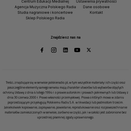
Centrum Edukacji Medialnej
Ustawienia prywatności
Agencja Muzyczna Polskiego Radia
Dane osobowe
Studia nagraniowe i koncertowe
Kontakt
Sklep Polskiego Radia
Znajdziesz nas na
Treści, znajdujące się w serwisie polskieradio.pl, w tym wszystkie materiały i ich części oraz
poszczególne elementy samego serwisu mają charakter utworów lub wytworów objętych
ochroną Ustawy z dnia 4 lutego 1994 r. o prawie autorskim i prawach pokrewnych lub Ustawy z
dnia 30 czerwca 2000 r. Prawo własności przemysłowej. Prawa o których mowa w zdaniu
poprzedzającym przysługują Polskiemu Radiu S.A. w likwidacji lub podmiotom trzecim.
Jakiekolwiek kopiowanie, zapisywanie, powielanie, reprodukowanie oraz rozpowszechnianie
materiałów zamieszczonych w serwisie, zarówno w części, jak i w całości jest zabronione bez
uprzedniej pisemnej zgody uprawnionego.