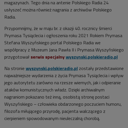
magazynach. Tego dnia na antenie Polskiego Radia 24
usłyszeć można również nagrania z archiwów Polskiego
Radia.
Przypomnijmy, że w maju br. z okazji 40. rocznicy śmierci
Prymasa Tysiąclecia i ogłoszenia roku 2021 Rokiem Prymasa
Stefana Wyszyńskiego portal Polskiego Radia we
współpracy z Muzeum Jana Pawła II i Prymasa Wyszyńskiego
przygotował
serwis specjalny
wyszynski.polskieradio.pl
Na stronie
wyszynski.polskieradio.pl
zostały przedstawione
najważniejsze wydarzenia z życia Prymasa Tysiąclecia i wpływ
jego autorytetu zarówno na rzesze wiernych, jak i odpieranie
ataków komunistycznych władz. Dzięki archiwalnym
nagraniom pokazano też inną, osobistą stronę postaci
Wyszyńskiego – człowieka obdarzonego poczuciem humoru,
filozofa miłującego przyrodę, pacjenta walczącego z
cierpieniem spowodowanym nieuleczalną chorobą.