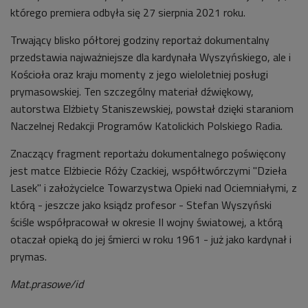
którego premiera odbyła się 27 sierpnia 2021 roku.
Trwający blisko półtorej godziny reportaż dokumentalny
przedstawia najważniejsze dla kardynała Wyszyńskiego, ale i
Kościoła oraz kraju momenty z jego wieloletniej posługi
prymasowskiej. Ten szczególny materiał dźwiękowy,
autorstwa Elżbiety Staniszewskiej, powstał dzięki staraniom
Naczelnej Redakcji Programów Katolickich Polskiego Radia.
Znaczący fragment reportażu dokumentalnego poświęcony
jest matce Elżbiecie Róży Czackiej, współtwórczymi "Dzieła
Lasek" i założycielce Towarzystwa Opieki nad Ociemniałymi, z
którą - jeszcze jako ksiądz profesor - Stefan Wyszyński
ściśle współpracował w okresie II wojny światowej, a którą
otaczał opieką do jej śmierci w roku 1961 - już jako kardynał i
prymas.
Mat.prasowe/id