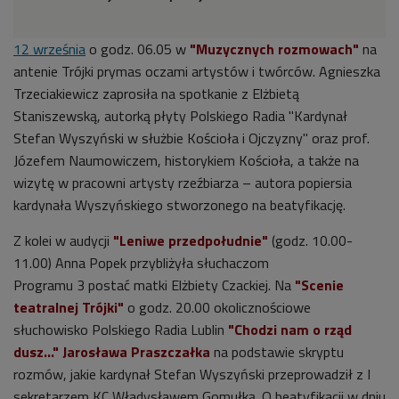
12 września
o godz. 06.05 w
"Muzycznych rozmowach"
na
antenie Trójki prymas oczami artystów i twórców. Agnieszka
Trzeciakiewicz zaprosiła na spotkanie z Elżbietą
Staniszewską, autorką płyty Polskiego Radia "Kardynał
Stefan Wyszyński w służbie Kościoła i Ojczyzny" oraz prof.
Józefem Naumowiczem, historykiem Kościoła, a także na
wizytę w pracowni artysty rzeźbiarza – autora popiersia
kardynała Wyszyńskiego stworzonego na beatyfikację.
Z kolei w audycji
"Leniwe przedpołudnie"
(godz. 10.00-
11.00) Anna Popek przybliżyła słuchaczom
Programu 3 postać matki Elżbiety Czackiej. Na
"Scenie
teatralnej Trójki"
o godz. 20.00 okolicznościowe
słuchowisko Polskiego Radia Lublin
"Chodzi nam o rząd
dusz..." Jarosława Praszczałka
na podstawie skryptu
rozmów, jakie kardynał Stefan Wyszyński przeprowadził z I
sekretarzem KC Władysławem Gomułką. O beatyfikacji w dniu