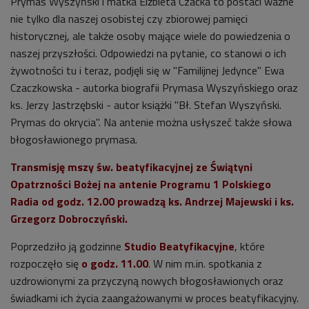
Prymas Wyszyński i matka Elżbieta Czacka to postaci ważne
nie tylko dla naszej osobistej czy zbiorowej pamięci
historycznej, ale także osoby mające wiele do powiedzenia o
naszej przyszłości. Odpowiedzi na pytanie, co stanowi o ich
żywotności tu i teraz, podjęli się w "Familijnej Jedynce" Ewa
Czaczkowska - autorka biografii Prymasa Wyszyńskiego oraz
ks. Jerzy Jastrzębski - autor książki "Bł. Stefan Wyszyński.
Prymas do okrycia". Na antenie można usłyszeć także słowa
błogosławionego prymasa.
Transmisję mszy św. beatyfikacyjnej ze Świątyni
Opatrzności Bożej na antenie Programu 1 Polskiego
Radia od godz. 12.00 prowadzą ks. Andrzej Majewski i ks.
Grzegorz Dobroczyński.
Poprzedziło ją godzinne
Studio Beatyfikacyjne
, które
rozpoczęło się
o godz. 11.00
. W nim m.in. spotkania z
uzdrowionymi za przyczyną nowych błogosławionych oraz
świadkami ich życia zaangażowanymi w proces beatyfikacyjny.