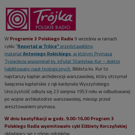
W
Programie 3 Polskiego Radia
9 września w ramach
cyklu "
Reportaż w Trójce"
przedstawiliśmy
materiał
Antoniego Rokickiego
, w którym Prymasa
Tysiąclecia wspominał ks. infułat Stanisław Kur – doktor
habilitowany nauk teologicznych.
Biblista ks. Kur to
najstarszy kapłan archidiecezji warszawskiej, który otrzymał
święcenia kapłańskie z rąk kardynała Wyszyńskiego.
Uroczystość odbyła się 23 sierpnia 1953 roku w odbudowanej
po wojnie archikatedrze warszawskiej, miesiąc przed
aresztowaniem prymasa.
W dniu beatyfikacji w godz. 9.00-16.00 Program 3
Polskiego Radia wyemitowało cykl Elżbiety Korczyńskiej
składający się z ośmiu odcinków