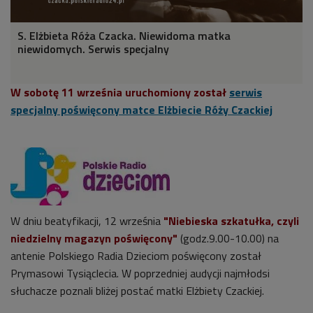
S. Elżbieta Róża Czacka. Niewidoma matka
niewidomych. Serwis specjalny
W sobotę 11 września uruchomiony został
serwis
specjalny poświęcony matce Elżbiecie Róży Czackiej
W dniu beatyfikacji, 12 września
"Niebieska szkatułka, czyli
niedzielny magazyn poświęcony"
(godz.9.00-10.00) na
antenie Polskiego Radia Dzieciom poświęcony został
Prymasowi Tysiąclecia. W poprzedniej audycji najmłodsi
słuchacze poznali bliżej postać matki Elżbiety Czackiej.