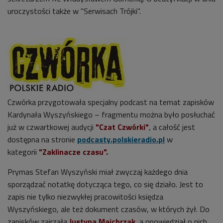
uroczystości także w "Serwisach Trójki".
Czwórka przygotowała specjalny podcast na temat zapisków
Kardynała Wyszyńskiego – fragmentu można było posłuchać
już w czwartkowej audycji
"Czat Czwórki"
, a całość jest
dostępna na stronie
podcasty.polskieradio.pl
w
kategorii
"Zaklinacze czasu".
Prymas Stefan Wyszyński miał zwyczaj każdego dnia
sporządzać notatkę dotycząca tego, co się działo. Jest to
zapis nie tylko niezwykłej pracowitości księdza
Wyszyńskiego, ale też dokument czasów, w których żył. Do
zapisków zajrzała
Justyna Majchrzak
, a opowiedział o nich