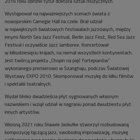
2016 roku obronił tytuł doktora sztuk muzycznych.
Występował na najważniejszych scenach świata z
nowojorskim Carnegie Hall na czele. Brał udział
w największych światowych festiwalach jazzowych, między
innymi North Sea Jazz Festival, Berlin Jazz Fest, Red Sea Jazz
Festival i oczywiście Jazz Jamboree. Koncertował
w kilkudziesięciu krajach, na niemal wszystkich kontynentach.
Jest twórcą projektu „Chopin na pięć fortepianów”
wykonanego premierowo w Szanghaju, podczas Światowej
Wystawy EXPO 2010. Skomponował muzykę do kilku filmów
i spektakli teatralnych.
Wydał blisko dwadzieścia płyt sygnowanych własnym
nazwiskiem i wziął udział w nagraniu ponad dwudziestu płyt
innych artystów.
Wiosną 2021 roku Sławek Jaskułke stworzył rozbudowaną
kompozycję łączącą jazz, swobodną improwizację, muzykę
polifoniczną oraz poezję. Inspiracją do powstania utworu było