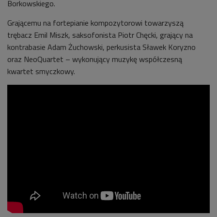
Borkowskiego.
Grającemu na fortepianie kompozytorowi towarzyszą
trębacz Emil Miszk, saksofonista Piotr Chęcki, grający na
kontrabasie Adam Żuchowski, perkusista Sławek Koryzno
oraz NeoQuartet – wykonujący muzykę współczesną
kwartet smyczkowy.