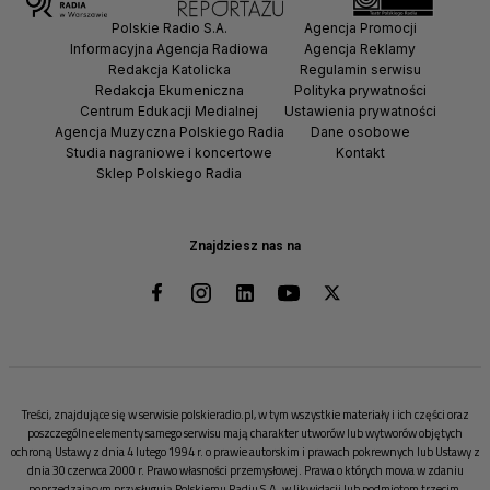
Polskie Radio S.A.
Agencja Promocji
Informacyjna Agencja Radiowa
Agencja Reklamy
Redakcja Katolicka
Regulamin serwisu
Redakcja Ekumeniczna
Polityka prywatności
Centrum Edukacji Medialnej
Ustawienia prywatności
Agencja Muzyczna Polskiego Radia
Dane osobowe
Studia nagraniowe i koncertowe
Kontakt
Sklep Polskiego Radia
Znajdziesz nas na
Treści, znajdujące się w serwisie polskieradio.pl, w tym wszystkie materiały i ich części oraz
poszczególne elementy samego serwisu mają charakter utworów lub wytworów objętych
ochroną Ustawy z dnia 4 lutego 1994 r. o prawie autorskim i prawach pokrewnych lub Ustawy z
dnia 30 czerwca 2000 r. Prawo własności przemysłowej. Prawa o których mowa w zdaniu
poprzedzającym przysługują Polskiemu Radiu S.A. w likwidacji lub podmiotom trzecim.