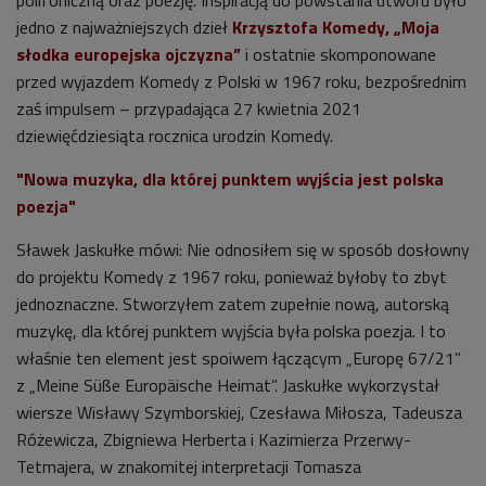
jedno z najważniejszych dzieł
Krzysztofa Komedy, „Moja
słodka europejska ojczyzna”
i ostatnie skomponowane
przed wyjazdem Komedy z Polski w 1967 roku, bezpośrednim
zaś impulsem – przypadająca 27 kwietnia 2021
dziewięćdziesiąta rocznica urodzin Komedy.
"Nowa muzyka, dla której punktem wyjścia jest polska
poezja"
Sławek Jaskułke mówi: Nie odnosiłem się w sposób dosłowny
do projektu Komedy z 1967 roku, ponieważ byłoby to zbyt
jednoznaczne. Stworzyłem zatem zupełnie nową, autorską
muzykę, dla której punktem wyjścia była polska poezja. I to
właśnie ten element jest spoiwem łączącym „Europę 67/21”
z „Meine Süße Europäische Heimat”. Jaskułke wykorzystał
wiersze Wisławy Szymborskiej, Czesława Miłosza, Tadeusza
Różewicza, Zbigniewa Herberta i Kazimierza Przerwy-
Tetmajera, w znakomitej interpretacji Tomasza