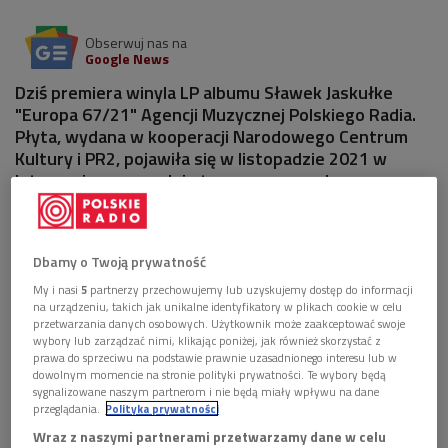
Obserwuj nas na
Google News
Dziś premiera winyla LP albumu Sławek Jaskułke
"Europa 67/21" Agencji Muzycznej Polskiego Radia.
Płyta, wydana w kooperacji Narodowego Centrum
Kultury i PR2, pojawiła się w listopadzie 2021 w
Internecie, a w grudniu tego samego roku – w
formie CD. Teraz jako winylowy LP trafia do
najbardziej wymagających słuchaczy.
Dbamy o Twoją prywatność
My i nasi
5
partnerzy przechowujemy lub uzyskujemy dostęp do informacji
na urządzeniu, takich jak unikalne identyfikatory w plikach cookie w celu
przetwarzania danych osobowych. Użytkownik może zaakceptować swoje
wybory lub zarządzać nimi, klikając poniżej, jak również skorzystać z
prawa do sprzeciwu na podstawie prawnie uzasadnionego interesu lub w
dowolnym momencie na stronie polityki prywatności. Te wybory będą
sygnalizowane naszym partnerom i nie będą miały wpływu na dane
przeglądania.
Polityka prywatności
Wraz z naszymi partnerami przetwarzamy dane w celu