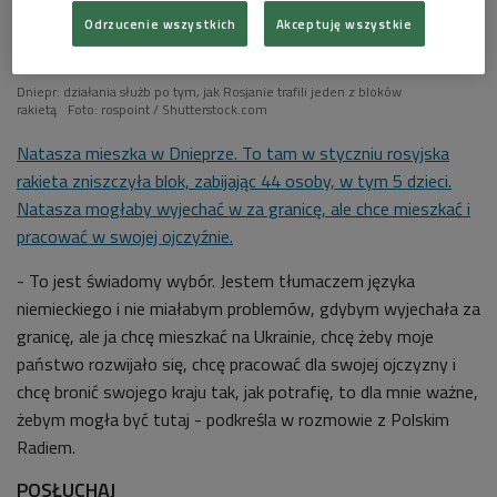
Odrzucenie wszystkich
Akceptuję wszystkie
Dniepr: działania służb po tym, jak Rosjanie trafili jeden z bloków
rakietą
Foto: rospoint / Shutterstock.com
Natasza mieszka w Dnieprze. To tam w styczniu rosyjska
rakieta zniszczyła blok, zabijając 44 osoby, w tym 5 dzieci.
Natasza mogłaby wyjechać w za granicę, ale chce mieszkać i
pracować w swojej ojczyźnie.
- To jest świadomy wybór. Jestem tłumaczem języka
niemieckiego i nie miałabym problemów, gdybym wyjechała za
granicę, ale ja chcę mieszkać na Ukrainie, chcę żeby moje
państwo rozwijało się, chcę pracować dla swojej ojczyzny i
chcę bronić swojego kraju tak, jak potrafię, to dla mnie ważne,
żebym mogła być tutaj - podkreśla w rozmowie z Polskim
Radiem.
POSŁUCHAJ