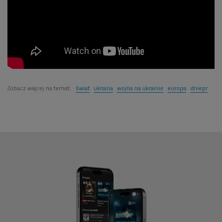
Zobacz więcej na temat:
świat
ukraina
wojna na ukrainie
europa
dniepr