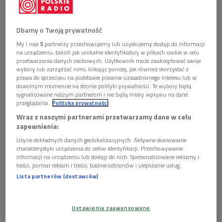
Dbamy o Twoją prywatność
Obserwuj nas na
My i nasi
5
partnerzy przechowujemy lub uzyskujemy dostęp do informacji
Google News
na urządzeniu, takich jak unikalne identyfikatory w plikach cookie w celu
przetwarzania danych osobowych. Użytkownik może zaakceptować swoje
Od ponad roku Rosja ostrzeliwuje ukraińskie miasta.
wybory lub zarządzać nimi, klikając poniżej, jak również skorzystać z
Jednak wielu Ukraińców nie chce opuścić swoich
prawa do sprzeciwu na podstawie prawnie uzasadnionego interesu lub w
domów, choć każdego dnia grozi im śmierć. Jak
dowolnym momencie na stronie polityki prywatności. Te wybory będą
sygnalizowane naszym partnerom i nie będą miały wpływu na dane
tłumaczą, chcą żyć w swojej ojczyźnie. Tylko minionej
przeglądania.
Polityka prywatności
doby Rosjanie wystrzelili 14 rakiet i 57 razy
Wraz z naszymi partnerami przetwarzamy dane w celu
ostrzelali ukraińskie pozycje za pomocą artylerii.
zapewnienia:
Użycie dokładnych danych geolokalizacyjnych. Aktywne skanowanie
charakterystyki urządzenia do celów identyfikacji. Przechowywanie
informacji na urządzeniu lub dostęp do nich. Spersonalizowane reklamy i
treści, pomiar reklam i treści, badnie odbiorców i ulepszanie usług.
Lista partnerów (dostawców)
Ustawienia zaawansowane