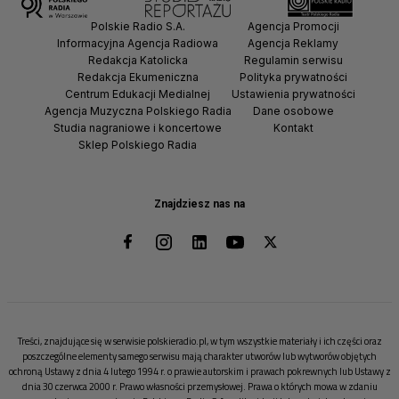
Polskie Radio S.A.
Agencja Promocji
Informacyjna Agencja Radiowa
Agencja Reklamy
Redakcja Katolicka
Regulamin serwisu
Redakcja Ekumeniczna
Polityka prywatności
Centrum Edukacji Medialnej
Ustawienia prywatności
Agencja Muzyczna Polskiego Radia
Dane osobowe
Studia nagraniowe i koncertowe
Kontakt
Sklep Polskiego Radia
Znajdziesz nas na
Treści, znajdujące się w serwisie polskieradio.pl, w tym wszystkie materiały i ich części oraz
poszczególne elementy samego serwisu mają charakter utworów lub wytworów objętych
ochroną Ustawy z dnia 4 lutego 1994 r. o prawie autorskim i prawach pokrewnych lub Ustawy z
dnia 30 czerwca 2000 r. Prawo własności przemysłowej. Prawa o których mowa w zdaniu