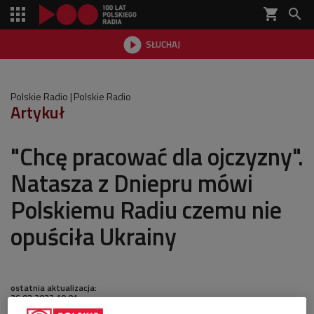
shopping_cart


SŁUCHAJ

Polskie Radio
Polskie Radio
Artykuł
"Chcę pracować dla ojczyzny".
Natasza z Dniepru mówi
Polskiemu Radiu czemu nie
opuściła Ukrainy
ostatnia aktualizacja:
26.02.2023 10:01