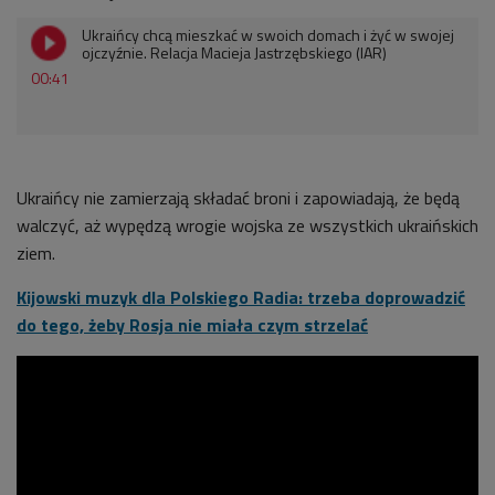
Ukraińcy chcą mieszkać w swoich domach i żyć w swojej
ojczyźnie. Relacja Macieja Jastrzębskiego (IAR)
00:41
Ukraińcy nie zamierzają składać broni i zapowiadają, że będą
walczyć, aż wypędzą wrogie wojska ze wszystkich ukraińskich
ziem.
Kijowski muzyk dla Polskiego Radia: trzeba doprowadzić
do tego, żeby Rosja nie miała czym strzelać