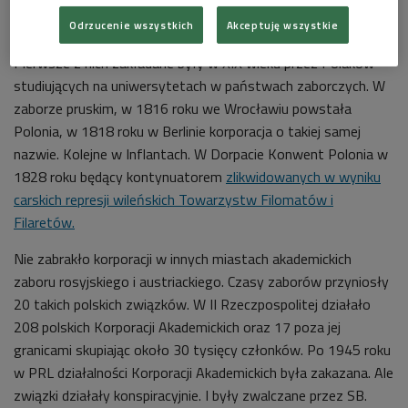
Generał Władysław Anders ze swoją żoną Ireną (z prawej) i córką Anną Marią
Odrzucenie wszystkich
Akceptuję wszystkie
na kilka tygodni przed śmiercią
Foto: nac.gov.pl
Pierwsze z nich zakładane były w XIX wieku przez Polaków
studiujących na uniwersytetach w państwach zaborczych. W
zaborze pruskim, w 1816 roku we Wrocławiu powstała
Polonia, w 1818 roku w Berlinie korporacja o takiej samej
nazwie. Kolejne w Inflantach. W Dorpacie Konwent Polonia w
1828 roku będący kontynuatorem
zlikwidowanych w wyniku
carskich represji wileńskich Towarzystw Filomatów i
Filaretów.
Nie zabrakło korporacji w innych miastach akademickich
zaboru rosyjskiego i austriackiego. Czasy zaborów przyniosły
20 takich polskich związków. W II Rzeczpospolitej działało
208 polskich Korporacji Akademickich oraz 17 poza jej
granicami skupiając około 30 tysięcy członków. Po 1945 roku
w PRL działalności Korporacji Akademickich była zakazana. Ale
związki działały konspiracyjnie. I były zwalczane przez SB.