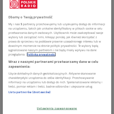
Obserwuj nas na
Dbamy o Twoją prywatność
Google News
My i nasi
5
partnerzy przechowujemy lub uzyskujemy dostęp do informacji
Fuks, barwiarz, filister: generałowie: Władysław
na urządzeniu, takich jak unikalne identyfikatory w plikach cookie w celu
Anders, Władysław Sikorski, admirał Józef Unrug to
przetwarzania danych osobowych. Użytkownik może zaakceptować swoje
niektórzy z nich. Członkowie polskich korporacji
wybory lub zarządzać nimi, klikając poniżej, jak również skorzystać z
prawa do sprzeciwu na podstawie prawnie uzasadnionego interesu lub w
akademickich.
dowolnym momencie na stronie polityki prywatności. Te wybory będą
sygnalizowane naszym partnerom i nie będą miały wpływu na dane
przeglądania.
Polityka prywatności
Wraz z naszymi partnerami przetwarzamy dane w celu
zapewnienia:
Użycie dokładnych danych geolokalizacyjnych. Aktywne skanowanie
charakterystyki urządzenia do celów identyfikacji. Przechowywanie
informacji na urządzeniu lub dostęp do nich. Spersonalizowane reklamy i
treści, pomiar reklam i treści, badnie odbiorców i ulepszanie usług.
Lista partnerów (dostawców)
Ustawienia zaawansowane