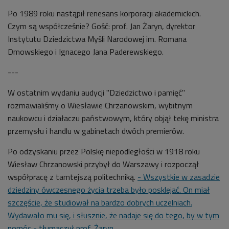
Po 1989 roku nastąpił renesans korporacji akademickich.
Czym są współcześnie? Gość: prof. Jan Żaryn, dyrektor
Instytutu Dziedzictwa Myśli Narodowej im. Romana
Dmowskiego i Ignacego Jana Paderewskiego.
---
W ostatnim wydaniu audycji "Dziedzictwo i pamięć"
rozmawialiśmy o Wiesławie Chrzanowskim, w
ybitnym
naukowcu i działaczu państwowym, który objął tekę ministra
przemysłu i handlu w gabinetach dwóch premierów.
Po odzyskaniu przez Polskę niepodległości w 1918 roku
Wiesław Chrzanowski przybył do Warszawy i rozpoczął
współpracę z tamtejszą politechniką.
- Wszystkie w zasadzie
dziedziny ówczesnego życia trzeba było posklejać. On miał
szczęście, że studiował na bardzo dobrych uczelniach.
Wydawało mu się, i słusznie, że nadaje się do tego, by w tym
pomóc - tłumaczył prof. Żaryn.