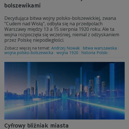
bolszewikami
Decydująca bitwa wojny polsko-bolszewickiej, zwana
"Cudem nad Wisłą", odbyła się na przedpolach
Warszawy między 13 a 15 sierpnia 1920 roku. Ale ta
wojna rozpoczęła się wcześniej, niemal z odzyskaniem
przez Polskę niepodległości.
Zobacz więcej na temat:
Andrzej Nowak
bitwa warszawska
wojna polsko-bolszewicka
wojna 1920
historia Polski
Cyfrowy bliźniak miasta