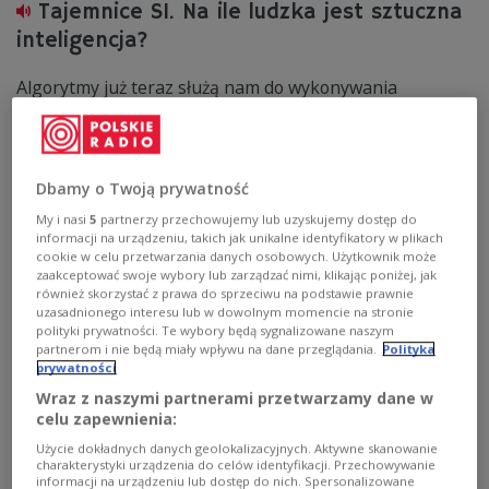
Tajemnice SI. Na ile ludzka jest sztuczna
inteligencja?
Algorytmy już teraz służą nam do wykonywania
pewnych prac. Z drugiej ChatGPT wciąż potrafi podawać
nieprawdziwe informacje. Na ile więc sztuczną
inteligencję można porównać do ludzkiego mózgu? -
Ten przełom, który mamy, jest dużo głębszy. (...) Otwarte
Dbamy o Twoją prywatność
pozostaje jedno, filozoficzne pytanie: czy kiedyś w tej
maszynie powstanie duch; czy kiedyś zacznie sama
My i nasi
5
partnerzy przechowujemy lub uzyskujemy dostęp do
myśleć - ocenia dr Paweł Boguszewski, neurofizjolog z
informacji na urządzeniu, takich jak unikalne identyfikatory w plikach
Instytutu Biologii Doświadczalnej im. Marcelego
cookie w celu przetwarzania danych osobowych. Użytkownik może
Nenckiego PAN.
zaakceptować swoje wybory lub zarządzać nimi, klikając poniżej, jak
również skorzystać z prawa do sprzeciwu na podstawie prawnie
Zobacz więcej na temat:
Paweł Boguszewski
informatyka
uzasadnionego interesu lub w dowolnym momencie na stronie
technologia
sztuczna inteligencja
polityki prywatności. Te wybory będą sygnalizowane naszym
partnerom i nie będą miały wpływu na dane przeglądania.
Polityka
prywatności
Wraz z naszymi partnerami przetwarzamy dane w
celu zapewnienia:
Użycie dokładnych danych geolokalizacyjnych. Aktywne skanowanie
charakterystyki urządzenia do celów identyfikacji. Przechowywanie
informacji na urządzeniu lub dostęp do nich. Spersonalizowane