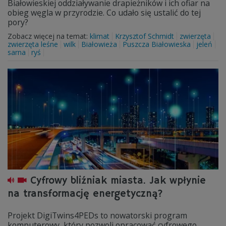
Białowieskiej oddziaływanie drapieżników i ich ofiar na
obieg węgla w przyrodzie. Co udało się ustalić do tej
pory?
Zobacz więcej na temat:
klimat
Krzysztof Schmidt
zwierzęta
zwierzęta leśne
wilk
Białowieża
Puszcza Białowieska
jeleń
sarna
ryś
Cyfrowy bliźniak miasta. Jak wpłynie
na transformację energetyczną?
Projekt DigiTwins4PEDs to nowatorski program
komputerowy, który pozwoli opracować cyfrowego