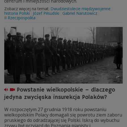
centrum i mniejszości narodowych.
Zobacz więcej na temat:
Dwudziestolecie międzywojenne
historia Polski
Józef Piłsudski
Gabriel Narutowicz
II Rzeczpospolita
Powstanie wielkopolskie – dlaczego
jedyna zwycięska insurekcja Polaków?
W rozpoczętym 27 grudnia 1918 roku powstaniu
wielkopolskim Polacy domagali się powrotu ziem zaboru
pruskiego do odradzającej się Polski. Iskrą do wybuchu
zrywu był przyjazd do Poznania pianisty i