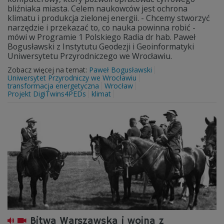
bliźniaka miasta. Celem naukowców jest ochrona
klimatu i produkcja zielonej energii. - Chcemy stworzyć
narzędzie i przekazać to, co nauka powinna robić -
mówi w Programie 1 Polskiego Radia dr hab. Paweł
Bogusławski z Instytutu Geodezji i Geoinformatyki
Uniwersytetu Przyrodniczego we Wrocławiu.
Zobacz więcej na temat:
Paweł Bogusławski
Uniwersytet Przyrodniczy we Wrocławiu
transformacja energetyczna
Wrocław
Projekt DigiTwins4PEDs
klimat
Bitwa Warszawska i wojna z