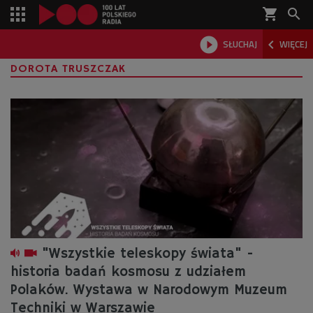
shopping_cart



SŁUCHAJ
WIĘCEJ

DOROTA TRUSZCZAK
"Wszystkie teleskopy świata" -
historia badań kosmosu z udziałem
Polaków. Wystawa w Narodowym Muzeum
Techniki w Warszawie