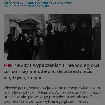
Dmowskiego i Ignacego Jana Paderewskiego
ONR
Młodzież Wszechpolska
"Błędy i wypaczenia" II niepodległości:
co nam się nie udało w dwudziestoleciu
międzywojennym
Wielość partii, sejmokracja, zwana też sejmowładztwem,
co krytykował Józef Piłsudski. Zabójstwo, po kilku dniach
urzędowania, pierwszego prezydenta odrodzonej Polski
Gabriela Narutowicza, wybranego głosami lewicy,