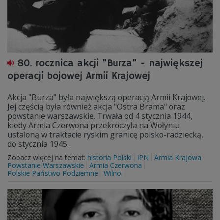
80. rocznica akcji "Burza" - największej
operacji bojowej Armii Krajowej
Akcja "Burza" była największą operacją Armii Krajowej.
Jej częścią była również akcja "Ostra Brama" oraz
powstanie warszawskie. Trwała od 4 stycznia 1944,
kiedy Armia Czerwona przekroczyła na Wołyniu
ustaloną w traktacie ryskim granicę polsko-radziecką,
do stycznia 1945.
Zobacz więcej na temat:
historia Polski
IPN
Armia Krajowa
Powstanie Warszawskie
Armia Czerwona
Polskie Państwo Podziemne
Wilno