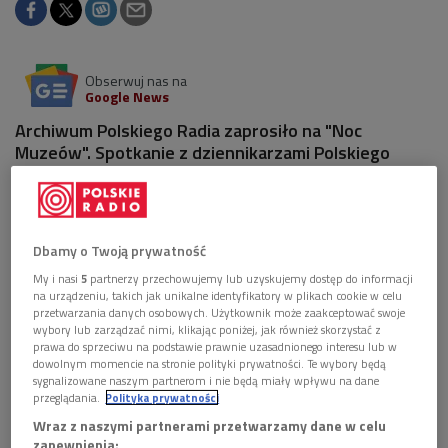
Obserwuj nas na
Google News
Archiwum Polskiego Radia zaprosiło na "Noc
Muzeów". Spotkanie z dziennikarzami Polskiego
Radia, prezentacja nadzwyczajnych nagrań z
Archiwum Polskiego Radia, emisja filmu "Był sobie
fonogram", kolekcja unikatowych głosów
uwiecznionych w wydrukach 3D – to wszystko
Dbamy o Twoją prywatność
czekało na odwiedzających w sobotę, 18 maja, Pałac
My i nasi
5
partnerzy przechowujemy lub uzyskujemy dostęp do informacji
Staszica (Sala Okrągłego Stołu).
na urządzeniu, takich jak unikalne identyfikatory w plikach cookie w celu
przetwarzania danych osobowych. Użytkownik może zaakceptować swoje
wybory lub zarządzać nimi, klikając poniżej, jak również skorzystać z
prawa do sprzeciwu na podstawie prawnie uzasadnionego interesu lub w
dowolnym momencie na stronie polityki prywatności. Te wybory będą
sygnalizowane naszym partnerom i nie będą miały wpływu na dane
przeglądania.
Polityka prywatności
Wraz z naszymi partnerami przetwarzamy dane w celu
zapewnienia: