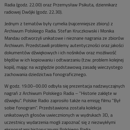
Radia (godz. 22.00) oraz Przemysław Psikuta, dziennikarz
radiowej Dwójki (godz. 22.30).
Jednym z tematów były cymelia (najcenniejsze zbiory) z
Archiwum Polskiego Radia. Stefan Kruczkowski i Monika
Mandau odtworzyli unikatowe i nieznane nagrania ze zbiorów
Archiwum. Przedstawili problemy autentyczności oraz jakości
dokumentów dźwiękowych i ich nośników oraz możliwość
błędów w ich kopiowaniu i odtwarzaniu (tzw. problem kolejnej
kopii), mając na względzie podstawową zasadę wieczystego
zachowania dziedzictwa fonograficznego.
W godz. 19.00–00.00 odbyła się prezentacja nadzwyczajnych
nagrań z Archiwum Polskiego Radia
–
"Historie zaklęte w
dźwięku". Polskie Radio zaprosiło także na emisję filmu "Był
sobie fonogram". Przedstawiona została kolekcja
unikatowych głosów uwiecznionych w wydrukach 3D, a
uczestnicy wydarzenia mogli zapoznać się z niezwykłymi
eksponatami historycznymi Polskiego Radia.