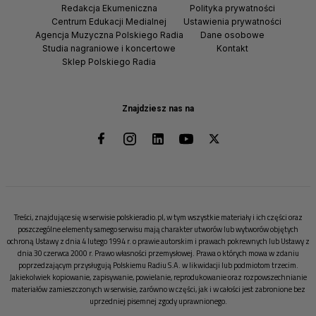
Redakcja Ekumeniczna
Polityka prywatności
Centrum Edukacji Medialnej
Ustawienia prywatności
Agencja Muzyczna Polskiego Radia
Dane osobowe
Studia nagraniowe i koncertowe
Kontakt
Sklep Polskiego Radia
Znajdziesz nas na
Treści, znajdujące się w serwisie polskieradio.pl, w tym wszystkie materiały i ich części oraz
poszczególne elementy samego serwisu mają charakter utworów lub wytworów objętych
ochroną Ustawy z dnia 4 lutego 1994 r. o prawie autorskim i prawach pokrewnych lub Ustawy z
dnia 30 czerwca 2000 r. Prawo własności przemysłowej. Prawa o których mowa w zdaniu
poprzedzającym przysługują Polskiemu Radiu S.A. w likwidacji lub podmiotom trzecim.
Jakiekolwiek kopiowanie, zapisywanie, powielanie, reprodukowanie oraz rozpowszechnianie
materiałów zamieszczonych w serwisie, zarówno w części, jak i w całości jest zabronione bez
uprzedniej pisemnej zgody uprawnionego.