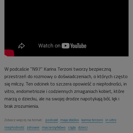
W podcaście "N97" Karina Terzoni tworzy bezpieczną
przestrzeń do rozmowy o doświadczeniach, o których często
się milczy. Ten odcinek to szczera opowieść o niepłodności, in
vitro, endometriozie i codziennych zmaganiach kobiet, które
marzą o dziecku, ale na swojej drodze napotykają ból, lęk i
brak zrozumienia.
Zobacz więcej na temat:
podcast
maja staśko
karina terzoni
in vitro
niepłodność
zdrowie
macierzyństwo
ciąża
dzieci