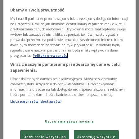
Dbamy o Twoją prywatność
Obserwuj nas na
Google News
My i nasi
5
partnerzy przechowujemy lub uzyskujemy dostęp do informacji
na urządzeniu, takich jak unikalne identyfikatory w plikach cookie w celu
- Żaden test ciążowy nie wyszedł mi nigdy
przetwarzania danych osobowych. Użytkownik może zaakceptować swoje
pozytywny. Lęk jest obecny cały czas - mówi Maja
wybory lub zarządzać nimi, klikając poniżej, jak również skorzystać z
prawa do sprzeciwu na podstawie prawnie uzasadnionego interesu lub w
Staśko, gościni najnowszego odcinka podcastu
dowolnym momencie na stronie polityki prywatności. Te wybory będą
"N97".
sygnalizowane naszym partnerom i nie będą miały wpływu na dane
przeglądania.
Polityka prywatności
Wraz z naszymi partnerami przetwarzamy dane w celu
zapewnienia:
Użycie dokładnych danych geolokalizacyjnych. Aktywne skanowanie
charakterystyki urządzenia do celów identyfikacji. Przechowywanie
informacji na urządzeniu lub dostęp do nich. Spersonalizowane reklamy i
treści, pomiar reklam i treści, badnie odbiorców i ulepszanie usług.
Lista partnerów (dostawców)
Ustawienia zaawansowane
Odrzucenie wszystkich
Akceptuję wszystkie