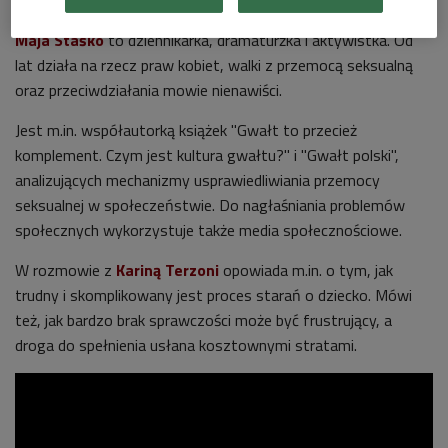
Maja Staśko w podcaście "N97"
Foto: Piotr Podlewski / Polskie Radio
Maja Staśko
to dziennikarka, dramaturżka i aktywistka. Od
lat działa na rzecz praw kobiet, walki z przemocą seksualną
oraz przeciwdziałania mowie nienawiści.
Jest m.in. współautorką książek "Gwałt to przecież
komplement. Czym jest kultura gwałtu?" i "Gwałt polski",
analizujących mechanizmy usprawiedliwiania przemocy
seksualnej w społeczeństwie. Do nagłaśniania problemów
społecznych wykorzystuje także media społecznościowe.
W rozmowie z
Kariną Terzoni
opowiada m.in. o tym, jak
trudny i skomplikowany jest proces starań o dziecko. Mówi
też, jak bardzo brak sprawczości może być frustrujący, a
droga do spełnienia usłana kosztownymi stratami.