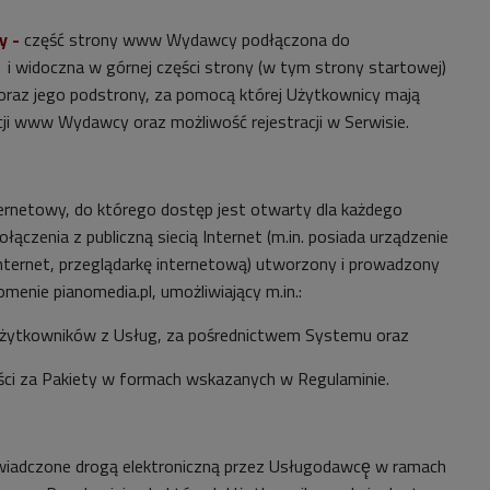
y -
część strony www Wydawcy podłączona do
w górnej części strony (w tym strony startowej)
z jego podstrony, za pomocą której Użytkownicy mają
ji www Wydawcy oraz możliwość rejestracji w Serwisie.
ternetowy, do którego dostęp jest otwarty dla każdego
łączenia z publiczną siecią Internet (m.in. posiada urządzenie
Internet, przeglądarkę internetową) utworzony i prowadzony
enie pianomedia.pl, umożliwiający m.in.:
żytkowników z Usług, za pośrednictwem Systemu oraz
ci za Pakiety w formach wskazanych w Regulaminie.
wiadczone drogą elektroniczną przez Usługodawcę̨ w ramach