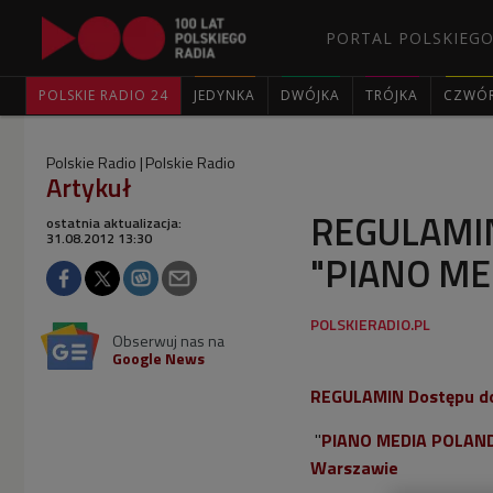
PORTAL POLSKIEGO
POLSKIE RADIO 24
JEDYNKA
DWÓJKA
TRÓJKA
CZWÓ
Polskie Radio
Polskie Radio
Artykuł
REGULAMIN 
ostatnia aktualizacja:
31.08.2012 13:30
"PIANO ME
Obserwuj nas na
Google News
REGULAMIN Dostępu do
"
PIANO MEDIA POLAN
Warszawie