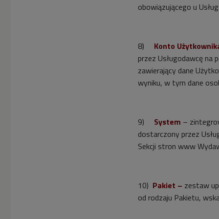
obowiązującego u Usług
8)
Konto Użytkownik
przez Usługodawcę na po
zawierający dane Użytko
wyniku, w tym dane osob
9)
System
– zintegro
dostarczony przez Usłu
Sekcji stron www Wydawc
10)
Pakiet –
zestaw upr
od rodzaju Pakietu, wsk