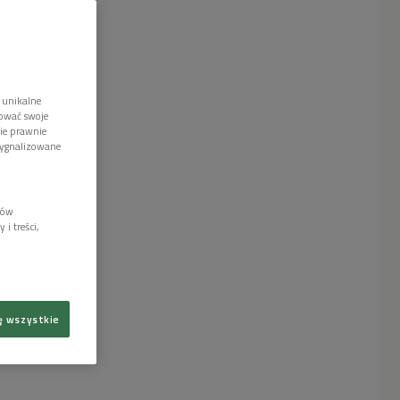
 unikalne
tować swoje
wie prawnie
sygnalizowane
lów
i treści,
ę wszystkie