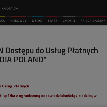
 RADIA SA
RKA
KIEROWCY
DZIECI
TEATR
CHOPIN
PR DLA ZAGRAN

Dostępu do Usług Płatnych
DIA POLAND"
 Usług Płatnych
D
"
spółka z ograniczoną odpowiedzialnością z siedzibą w