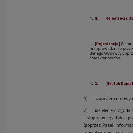
II.
Rejestracja U
[Rejestracja]
Warunk
przeprowadzenie przez 
danego Wydawcy poprzez 
charakter poufny.
2.
[Skutek Rejest
1) zawarciem umowy o 
2) udzieleniem zgody p
Usługodawcę a także prz
(poprzez Pasek Informacyj
marketingowych dotyczą