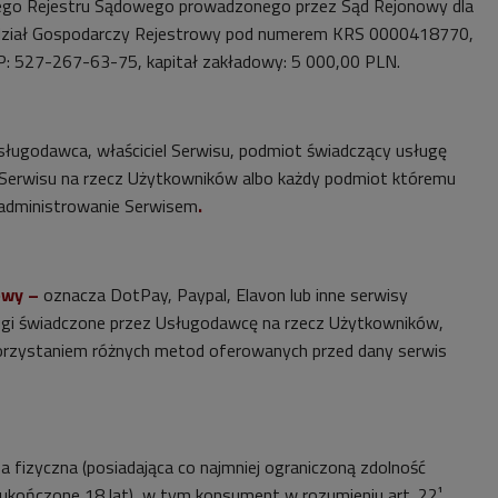
ego Rejestru Sądowego prowadzonego przez Sąd Rejonowy dla
ydział Gospodarczy Rejestrowy pod numerem KRS 0000418770,
 527-267-63-75, kapitał zakładowy: 5 000,00 PLN.
ługodawca, właściciel Serwisu, podmiot świadczący usługę
Serwisu na rzecz Użytkowników albo
każdy podmiot któremu
 administrowanie Serwisem
.
owy –
oznacza DotPay, Paypal, Elavon lub inne serwisy
ługi świadczone przez Usługodawcę na rzecz Użytkowników,
orzystaniem różnych metod oferowanych przed dany serwis
 fizyczna (posiadająca co najmniej ograniczoną zdolność
 ukończone 18 lat), w tym konsument w rozumieniu art. 22¹