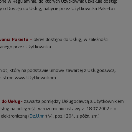
ślone w Regulaminie, do których Użytkownik uzyskuje dostęp
 o Dostęp do Usług, nabycie przez Użytkownika Pakietu i
wania Pakietu –
okres dostępu do Usług, w zależności
ranego przez Użytkownika.
iot, który na podstawie umowy zawartej z Usługodawcą,
je stron www Użytkownikom.
 do Usług-
zawarta pomiędzy Usługodawcą a Użytkownikiem
ług na odległość, w rozumieniu ustawy z 18.07.2002 r. o
elektroniczną (
Dz.U.nr
144, poz.1204, z późn. zm.)