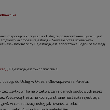
żytkownika
iem rozpoczęcia korzystania z Usług za pośrednictwem Systemu jest
Użytkownika procesu rejestracji w Serwisie przez stronę www
Pasek Informacyjny. Rejestracja jest jednorazowa. Login i hasło mają
racji]
Rejestracja jest równoznaczna z:
dostęp do Usług w Okresie Obowiązywania Pakietu,
rzez Użytkownika na przetwarzanie danych osobowych przez
ez Wydawcę treści, na którego stronie nastąpiła rejestracja
ny), w celu realizacji usług jak również w celach
cych produktów i usług tych podmiotów,