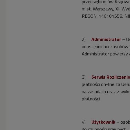
przedsiębiorców Krajow
m.st. Warszawy, XII W
REGON: 146101558, NIP:
2)
Administrator
– Us
udostępnienia zasobów 
Administrator powierzy
3)
Serwis Rozliczeni
płatności on-line za Us
na zasadach oraz z wyk
płatności.
4)
Użytkownik
– osoba
do czynności prawnych i