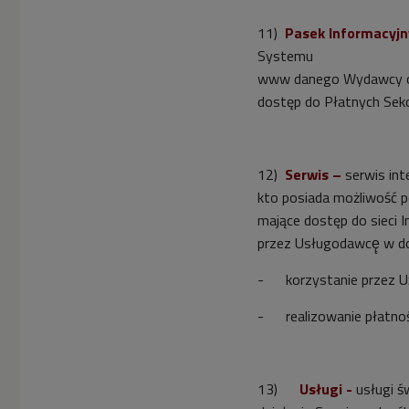
11)
Pasek Informacyjn
Systemu i widoczna 
www danego Wydawcy ora
dostęp do Płatnych Sekc
12)
Serwis –
serwis in
kto posiada możliwość po
mające dostęp do sieci 
przez Usługodawcę̨ w dom
- korzystanie przez U
- realizowanie płatnoś
13)
Usługi -
usługi ś