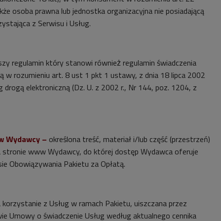
kże osoba prawna lub jednostka organizacyjna nie posiadającą
ystająca z Serwisu i Usług.
jszy regulamin który stanowi również̇ regulamin świadczenia
ą w rozumieniu art. 8 ust 1 pkt 1 ustawy, z dnia 18 lipca 2002
 drogą elektroniczną (Dz. U. z 2002 r., Nr 144, poz. 1204, z
ww Wydawcy –
określona treść, materiał i/lub część (przestrzeń)
na stronie www Wydawcy, do której dostęp Wydawca oferuje
ie Obowiązywania Pakietu za Opłatą.
 korzystanie z Usług w ramach Pakietu, uiszczana przez
ie Umowy o świadczenie Usług według aktualnego cennika