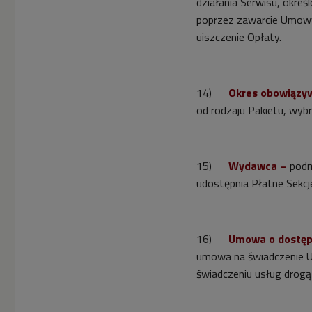
działania Serwisu, okre
poprzez zawarcie Umowy
uiszczenie Opłaty.
14)
Okres obowiązy
od rodzaju Pakietu, wyb
15)
Wydawca –
podm
udostępnia Płatne Sekc
16)
Umowa
o dostęp
umowa na świadczenie Us
świadczeniu usług drogą 