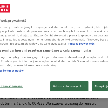
a Ogólne
Twoją prywatność
artnerzy przechowujemy lub uzyskujemy dostęp do informacji na urządzeniu, takich jak
ory w plikach cookie w celu przetwarzania danych osobowych. Użytkownik może zaakcep
Niniejszy regulamin określa zasady korzystania z serwisu
arządzać nimi, klikając poniżej, jak również skorzystać z prawa do sprzeciwu na podsta
nego w domenie pianomedia.pl przez "Piano Media Poland" sp. z o.o.
go interesu lub w dowolnym momencie na stronie polityki prywatności. Te wybory będą 
 ul. Sienna 72 lok. 6, 00-833 Warszawa, wpisaną do rejestru
nerom i nie będą miały wpływu na dane przeglądania.
Polityka prywatności
wego Rejestru Sądowego prowadzonego przez Sąd Rejonowy dla m.st.
 Gospodarczy Rejestrowy pod numerem KRS 0000418770, REGON:
szymi partnerami przetwarzamy dane w celu zapewnienia:
7-63-75, kapitał zakładowy: 5000,00 PLN oraz zasady korzystania z
gą elektroniczną w ww. serwisu z wykorzystaniem systemu (projekt
dnych danych geolokalizacyjnych. Aktywne skanowanie charakterystyki urządzenia do ce
i. Przechowywanie informacji na urządzeniu lub dostęp do nich. Spersonalizowane reklamy 
m i treści, badnie odbiorców i ulepszanie usług.
nerów (dostawców)
pojęcia mają następujące brzmienie (przy czym odniesienia do wyrażeń
tyczą także wyrażeń w liczbie mnogiej i odwrotnie):
a zaawansowane
Odrzucenie wszystkich
Akceptuj
iano Media Poland" spółka z ograniczoną odpowiedzialnością
ul. Sienna 72 lok. 6, 00-833 Warszawa, wpisaną do rejestru