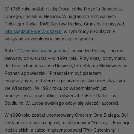
W 1955 roku poślubił Lidię Croce, córkę filozofa Benedetta
Crocego, i osiadł w Neapolu. W nagraniach archiwalnych
Polskiego Radia i RWE Gustaw Herling-Grudziński opisywał
lata spędzone we Włoszech
, w tym trudy nieodłącznie
związane z działalnością pisarską emigranta.
Autor
"Dziennika pisanego nocą"
odwiedził Polskę – po raz
pierwszy od wielu lat – w 1991 roku. Przy okazji otrzymania
doktoratu honoris causa Uniwersytetu Adama Mickiewicza w
Poznaniu powiedział: "Przestałem być pisarzem
emigracyjnym, a stałem się pisarzem polskim mieszkającym
we Włoszech". W 1997 roku, po wspomnianych już
uroczystościach w Lublinie, odwiedził Polskie Radio – w
Studiu im. W. Lutosławskiego odbył się wieczór autorski.
W 1998 roku został uhonorowany Orderem Orła Białego. Był
też laureatem wielu nagród, między innymi "Kultury" i Fundacji
Kościelskich, a także międzynarodowej "Prix Gutenberg" i