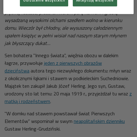
Odrzucenie wszystkich
Akceptuję wszystkie
nad nasz stary, zarośnięty szuwarami staw. Schodziłem ku
płytkiej rzeczce, przeskakiwałem parę kamieni i groblą
wysadzaną wysokimi olchami szedłem wolno w kierunku
domu. Wieczór był chłodny, ale wysuszony całodziennym
upałem księżyc w pełni wisiał nad naszym starym młynem
jak błyszczący dukat…
Sen bohatera "Innego świata", więźnia obozu w dalekim
łagrze, przywołuje
jeden z pierwszych obrazów
dzieciństwa
autora tego niezwykłego dokumentu: młyn wraz
z okolicznymi łąkami i stawem w podkieleckim Suchedniowie.
Majątek ten zakupił Jakub Józef Herling. Jego syn, Gustaw,
urodzony sto lat temu: 20 maja 1919 r., przyjeżdżał tu wraz
z
matką i rodzeństwem
.
"W domku nad stawem powstawał świat Pierwszych
Elementów" wspominał w swym
neapolitańskim dzienniku
Gustaw Herling-Grudziński.