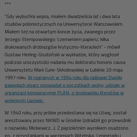
***
"Gdy wybuchła wojna, miałem dwadzieścia lat i dwa lata
studiów polonistycznych na Uniwersytecie Warszawskim.
Miałem też na otwartym koncie życia, zwanego przez
Jerzego Stempowskiego 'czernieniem papieru', kilka
drukowanych drobiazgów krytyczno-literackich" - mówił
Gustaw Herling-Grudziński w wykładzie, który wygłosił
podczas uroczystości nadania mu doktoratu honoris causa
Uniwersytetu Marii Curie-Skłodowskiej w Lublinie 20 maja
1997 roku.
W nagranych w 1994 roku dla radiowej Dwójki
gawędach pisarz opowiadał o początkach wojny, udziale w
organizacji konspiracyjnej PLAN, o środowisku literatów w
wojennym Lwowie.
W 1940 roku, przy próbie przedostania się na Litwę, został
aresztowany przez NKWD w Grodnie (zdradził go przewoźnik
o nazwisku Mickiewicz…). Z pięcioletnim wyrokiem osadzono
go, z przystankami w więzieniach Witebska, Leningradu i