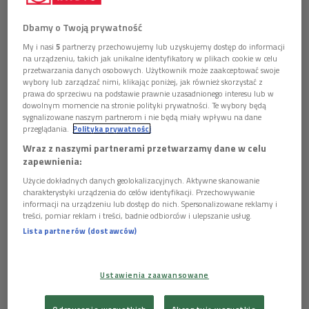
Dbamy o Twoją prywatność
My i nasi
5
partnerzy przechowujemy lub uzyskujemy dostęp do informacji
na urządzeniu, takich jak unikalne identyfikatory w plikach cookie w celu
przetwarzania danych osobowych. Użytkownik może zaakceptować swoje
wybory lub zarządzać nimi, klikając poniżej, jak również skorzystać z
prawa do sprzeciwu na podstawie prawnie uzasadnionego interesu lub w
dowolnym momencie na stronie polityki prywatności. Te wybory będą
sygnalizowane naszym partnerom i nie będą miały wpływu na dane
przeglądania.
Polityka prywatności
Wraz z naszymi partnerami przetwarzamy dane w celu
zapewnienia:
Użycie dokładnych danych geolokalizacyjnych. Aktywne skanowanie
charakterystyki urządzenia do celów identyfikacji. Przechowywanie
informacji na urządzeniu lub dostęp do nich. Spersonalizowane reklamy i
Gustaw Herling-Grudziński
Foto: PAP/Przemek Wierzchowski
treści, pomiar reklam i treści, badnie odbiorców i ulepszanie usług.
Lista partnerów (dostawców)
Śniło mi się najczęściej, że późnym wieczorem wracam ze
stacji w Kieleckiem do domu. I choć była już noc, widziałem
dokładnie, jak gdyby w czarnym świetle, najpierw piaszczystą
Ustawienia zaawansowane
drogę obok toru, potem zagajnik, dużą polanę z opustoszałą
willą, strumień obok wzgórza i wreszcie drogę prowadzącą