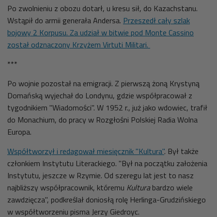
Po zwolnieniu z obozu dotarł, u kresu sił, do Kazachstanu.
Wstąpił do armii generała Andersa.
Przeszedł cały szlak
bojowy 2 Korpusu. Za udział w bitwie pod Monte Cassino
został odznaczony Krzyżem Virtuti Militari.
***
Po wojnie pozostał na emigracji. Z pierwszą żoną Krystyną
Domańską wyjechał do Londynu, gdzie współpracował z
tygodnikiem "Wiadomości". W 1952 r., już jako wdowiec, trafił
do Monachium, do pracy w Rozgłośni Polskiej Radia Wolna
Europa.
Współtworzył i redagował miesięcznik "Kultura"
. Był także
członkiem Instytutu Literackiego. "
Był na początku założenia
Instytutu, jeszcze w Rzymie. Od szeregu lat jest to nasz
najbliższy współpracownik, któremu
Kultura
bardzo wiele
zawdzięcza", podkreślał doniosłą rolę Herlinga-Grudzińskiego
w współtworzeniu pisma Jerzy Giedroyc.