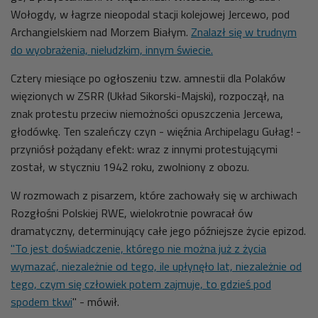
Wołogdy, w łagrze nieopodal stacji kolejowej Jercewo, pod
Archangielskiem nad Morzem Białym.
Znalazł się w trudnym
do wyobrażenia, nieludzkim, innym świecie.
Cztery miesiące po ogłoszeniu tzw. amnestii dla Polaków
więzionych w ZSRR (Układ Sikorski-Majski), rozpoczął, na
znak protestu przeciw niemożności opuszczenia Jercewa,
głodówkę. Ten szaleńczy czyn - więźnia Archipelagu Gułag! -
przyniósł pożądany efekt: wraz z innymi protestującymi
został, w styczniu 1942 roku, zwolniony z obozu.
W rozmowach z pisarzem, które zachowały się w archiwach
Rozgłośni Polskiej RWE, wielokrotnie powracał ów
dramatyczny, determinujący całe jego późniejsze życie epizod.
"To jest doświadczenie, którego nie można już z życia
wymazać, niezależnie od tego, ile upłynęło lat, niezależnie od
tego, czym się człowiek potem zajmuje, to gdzieś pod
spodem tkwi
" - mówił.