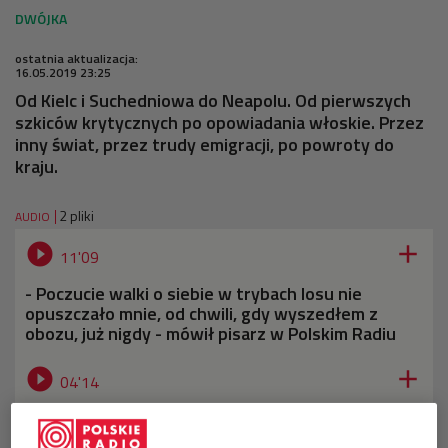
ostatnia aktualizacja:
16.05.2019 23:25
Od Kielc i Suchedniowa do Neapolu. Od pierwszych
szkiców krytycznych po opowiadania włoskie. Przez
inny świat, przez trudy emigracji, po powroty do
kraju.
2 pliki
AUDIO


11'09
- Poczucie walki o siebie w trybach losu nie
opuszczało mnie, od chwili, gdy wyszedłem z
obozu, już nigdy - mówił pisarz w Polskim Radiu


04'14
Gustaw Herling-Grudziński o swojej biografii (z
archiwum RWE)