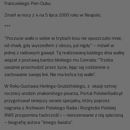
francuskiego Pen-Clubu.
Zmarł w nocy z 4 na 5 lipca 2000 roku w Neapolu.
***
"Poczucie walki o siebie w trybach losu nie opuszczało mnie,
od chwili, gdy wyszedłem z obozu, już nigdy" – mówił w
jednej z radiowych gawęd. Tę realizowaną każdego dnia walkę
wiązał z postawą bardzo bliskiego mu Conrada: "Trzeba
uważnie przechodzić przez życie, bijąc się codziennie o
zachowanie swojej linii. Nie ma końca tej walki".
W Roku Gustawa Herlinga-Grudzińskiego, z
okazji setnej
rocznicy urodzin znakomitego pisarza, Portal PolskieRadio.pl
przygotował niniejszy serwis specjalny, który poprzez
nagrania z Archiwum Polskiego Radia i Rozgłośni Polskiej
RWE przypomina twórczość i – nierozerwanie z nią splecioną
– biografię autora "Innego świata".