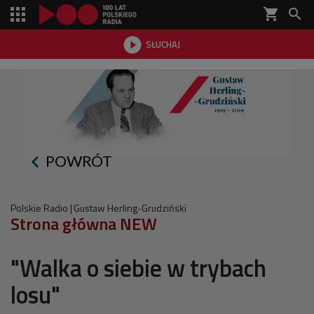
shopping_cart


SŁUCHAJ

POWRÓT
Polskie Radio
Gustaw Herling-Grudziński
Strona główna NEW
"Walka o siebie w trybach
losu"