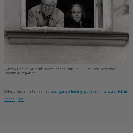
Gustaw Herling-Grudziński wraz z żoną Lidią, 1997. Fot. East News/Jacek
Domiński/Reporter
Zobacz więcej na temat:
europa
gustaw herling-grudziński
literatura
lublin
neapol
rwe