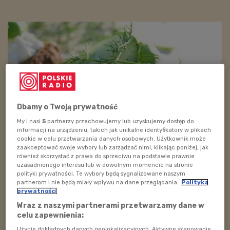
Dbamy o Twoją prywatność
My i nasi
5
partnerzy przechowujemy lub uzyskujemy dostęp do
informacji na urządzeniu, takich jak unikalne identyfikatory w plikach
cookie w celu przetwarzania danych osobowych. Użytkownik może
Foto: pixabay.com
zaakceptować swoje wybory lub zarządzać nimi, klikając poniżej, jak
również skorzystać z prawa do sprzeciwu na podstawie prawnie
Składniki: ogórki surowe, świeża mięta, zioła, jogurt
uzasadnionego interesu lub w dowolnym momencie na stronie
polityki prywatności. Te wybory będą sygnalizowane naszym
naturalny.
partnerom i nie będą miały wpływu na dane przeglądania.
Polityka
prywatności
Wraz z naszymi partnerami przetwarzamy dane w
Zobacz więcej na temat:
ogórki
polskie radio dzieciom
celu zapewnienia:
przepisy kulinarne
smak na tak
Użycie dokładnych danych geolokalizacyjnych. Aktywne skanowanie