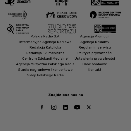
Polskie Radio S.A.
Agencja Promocji
Informacyjna Agencja Radiowa
Agencja Reklamy
Redakcja Katolicka
Regulamin serwisu
Redakcja Ekumeniczna
Polityka prywatności
Centrum Edukacji Medialnej
Ustawienia prywatności
Agencja Muzyczna Polskiego Radia
Dane osobowe
Studia nagraniowe i koncertowe
Kontakt
Sklep Polskiego Radia
Znajdziesz nas na