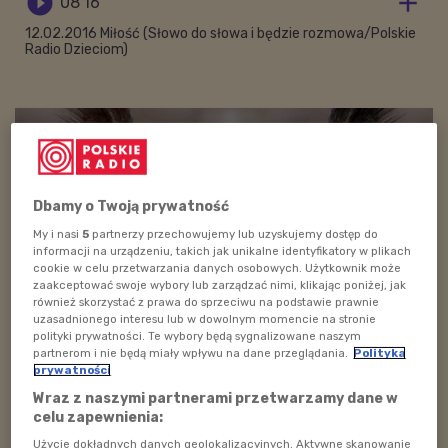


08'16
12.02.2016 Miłość (Słowo do słowa i będzie rozmowa/Polskie
Radio Dzieciom)
Dbamy o Twoją prywatność
My i nasi
5
partnerzy przechowujemy lub uzyskujemy dostęp do
informacji na urządzeniu, takich jak unikalne identyfikatory w plikach
cookie w celu przetwarzania danych osobowych. Użytkownik może
zaakceptować swoje wybory lub zarządzać nimi, klikając poniżej, jak
również skorzystać z prawa do sprzeciwu na podstawie prawnie
uzasadnionego interesu lub w dowolnym momencie na stronie
polityki prywatności. Te wybory będą sygnalizowane naszym
Foto: pixabay.com/domena publiczna
partnerom i nie będą miały wpływu na dane przeglądania.
Polityka
prywatności
Zobacz więcej na temat:
polskie radio dzieciom
walentynki
Wraz z naszymi partnerami przetwarzamy dane w
język polski
frazeologia
znaczenie wyrazów
celu zapewnienia:
Użycie dokładnych danych geolokalizacyjnych. Aktywne skanowanie