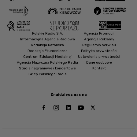
Polskie Radio S.A.
Agencja Promocji
Informacyjna Agencja Radiowa
Agencja Reklamy
Redakcja Katolicka
Regulamin serwisu
Redakcja Ekumeniczna
Polityka prywatności
Centrum Edukacji Medialnej
Ustawienia prywatności
Agencja Muzyczna Polskiego Radia
Dane osobowe
Studia nagraniowe i koncertowe
Kontakt
Sklep Polskiego Radia
Znajdziesz nas na