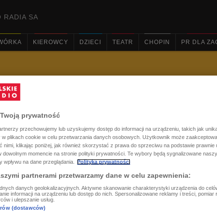
 RADIA SA
WÓRKA
KIEROWCY
DZIECI
TEATR
CHOPIN
PR DLA Z

go koncertu" na 9. urodzin
Twoją prywatność
rtnerzy przechowujemy lub uzyskujemy dostęp do informacji na urządzeniu, takich jak unik
ry w plikach cookie w celu przetwarzania danych osobowych. Użytkownik może zaakceptow
ć nimi, klikając poniżej, jak również skorzystać z prawa do sprzeciwu na podstawie prawni
 w dowolnym momencie na stronie polityki prywatności. Te wybory będą sygnalizowane nasz
ły wpływu na dane przeglądania.
Polityka prywatności
aszymi partnerami przetwarzamy dane w celu zapewnienia:
dnych danych geolokalizacyjnych. Aktywne skanowanie charakterystyki urządzenia do celów 
e informacji na urządzeniu lub dostęp do nich. Spersonalizowane reklamy i treści, pomiar re
ców i ulepszanie usług.
nerów (dostawców)