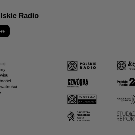
olskie Radio
ore
cji
amy
wisu
tności
ywatności
e