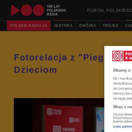
PORTAL POLSKIEGO
POLSKIE RADIO 24
JEDYNKA
DWÓJKA
TRÓJKA
CZ
Fotorelacja z "Piegowate
Dzieciom
Dbamy o 
My i nasi
5
pa
identyfikato
lub zarządza
interesu lub
nie będą mia
Wraz z n
Użycie dokła
Przechowywani
badnie odbior
Lista part