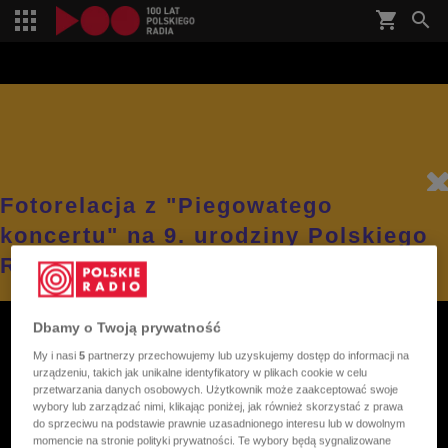
shopping_cart


Fotorelacja z "Piegowatego
koncertu" na 9. urodziny Polskiego
Radia Dzieciom
Dbamy o Twoją prywatność
My i nasi
5
partnerzy przechowujemy lub uzyskujemy dostęp do informacji na
urządzeniu, takich jak unikalne identyfikatory w plikach cookie w celu
przetwarzania danych osobowych. Użytkownik może zaakceptować swoje
wybory lub zarządzać nimi, klikając poniżej, jak również skorzystać z prawa
do sprzeciwu na podstawie prawnie uzasadnionego interesu lub w dowolnym
momencie na stronie polityki prywatności. Te wybory będą sygnalizowane