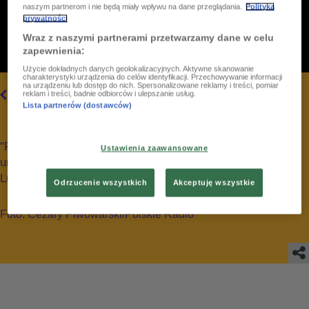
naszym partnerom i nie będą miały wpływu na dane przeglądania.
Polityka
prywatności
Wraz z naszymi partnerami przetwarzamy dane w celu
zapewnienia:
Użycie dokładnych danych geolokalizacyjnych. Aktywne skanowanie
charakterystyki urządzenia do celów identyfikacji. Przechowywanie informacji
na urządzeniu lub dostęp do nich. Spersonalizowane reklamy i treści, pomiar
3
/
30
WSZYSTKIE
reklam i treści, badnie odbiorców i ulepszanie usług.
Lista partnerów (dostawców)
"Piegowaty Koncert" w Polskim Radiu Dzieciom na 9.
Ustawienia zaawansowane
urodziny stacji. Studio koncertowe im. Witolda
Lutosławskiego w Warszawie_6.04.2024
Odrzucenie wszystkich
Akceptuję wszystkie
Foto: Cezary Piwowarski/Polskie Radio