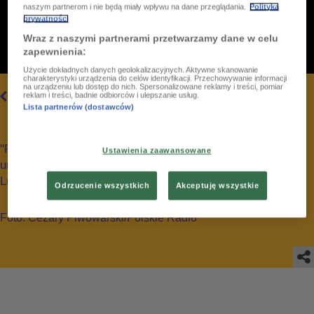
naszym partnerom i nie będą miały wpływu na dane przeglądania.
Polityka
prywatności
Wraz z naszymi partnerami przetwarzamy dane w celu
zapewnienia:
Użycie dokładnych danych geolokalizacyjnych. Aktywne skanowanie
charakterystyki urządzenia do celów identyfikacji. Przechowywanie informacji
na urządzeniu lub dostęp do nich. Spersonalizowane reklamy i treści, pomiar
7
/
30
WSZYSTKIE
reklam i treści, badnie odbiorców i ulepszanie usług.
Lista partnerów (dostawców)
"Piegowaty Koncert" w Polskim Radiu Dzieciom na 9.
Ustawienia zaawansowane
urodziny stacji. Studio koncertowe im. Witolda
Lutosławskiego w Warszawie_6.04.2024
Odrzucenie wszystkich
Akceptuję wszystkie
Foto: Cezary Piwowarski/Polskie Radio