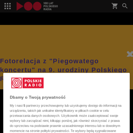
shopping_cart


Fotorelacja z "Piegowatego
koncertu" na 9. urodziny Polskiego
Radia Dzieciom
Dbamy o Twoją prywatność
My i nasi
5
partnerzy przechowujemy lub uzyskujemy dostęp do informacji na
urządzeniu, takich jak unikalne identyfikatory w plikach cookie w celu
przetwarzania danych osobowych. Użytkownik może zaakceptować swoje
wybory lub zarządzać nimi, klikając poniżej, jak również skorzystać z prawa
do sprzeciwu na podstawie prawnie uzasadnionego interesu lub w dowolnym
momencie na stronie polityki prywatności. Te wybory będą sygnalizowane