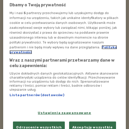
Dbamy o Twoją prywatność
z panem Szymonem, pracownikiem parku. Co zastali na
My i nasi
5
partnerzy przechowujemy lub uzyskujemy dostęp do
miejscu? Posłuchajcie.
informacji na urządzeniu, takich jak unikalne identyfikatory w plikach
cookie w celu przetwarzania danych osobowych. Użytkownik może
Audycję prowadził
Krystian Tyrański
zaakceptować swoje wybory lub zarządzać nimi, klikając poniżej, jak
również skorzystać z prawa do sprzeciwu na podstawie prawnie
"Mali strażnicy dzikiego królestwa" w Polskim Radiu
uzasadnionego interesu lub w dowolnym momencie na stronie
polityki prywatności. Te wybory będą sygnalizowane naszym
Dzieciom, w każdą sobotę o godz. 17.00.
partnerom i nie będą miały wpływu na dane przeglądania.
Polityka
prywatności
jo
Wraz z naszymi partnerami przetwarzamy dane w
celu zapewnienia:
Zobacz więcej na temat:
parki narodowe
Użycie dokładnych danych geolokalizacyjnych. Aktywne skanowanie
charakterystyki urządzenia do celów identyfikacji. Przechowywanie
ZOBACZ TAKŻE
informacji na urządzeniu lub dostęp do nich. Spersonalizowane
reklamy i treści, pomiar reklam i treści, badnie odbiorców i
ulepszanie usług.
Lista partnerów (dostawców)
Ustawienia zaawansowane
Odrzucenie wszystkich
Akceptuję wszystkie