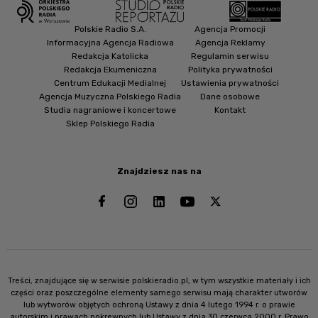
Polskie Radio S.A.
Agencja Promocji
Informacyjna Agencja Radiowa
Agencja Reklamy
Redakcja Katolicka
Regulamin serwisu
Redakcja Ekumeniczna
Polityka prywatności
Centrum Edukacji Medialnej
Ustawienia prywatności
Agencja Muzyczna Polskiego Radia
Dane osobowe
Studia nagraniowe i koncertowe
Kontakt
Sklep Polskiego Radia
Znajdziesz nas na
Treści, znajdujące się w serwisie polskieradio.pl, w tym wszystkie materiały i ich
części oraz poszczególne elementy samego serwisu mają charakter utworów
lub wytworów objętych ochroną Ustawy z dnia 4 lutego 1994 r. o prawie
autorskim i prawach pokrewnych lub Ustawy z dnia 30 czerwca 2000 r. Prawo