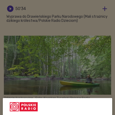


50'34
Wyprawa do Drawieńskiego Parku Narodowego (Mali strażnicy
dzikiego królestwa/Polskie Radio Dzieciom)
Zdjęcie ilustracyjne
Foto: Krystian Tyrański/Polskie Radio
W tej wyprawie szukali oni podobieństw między
rzekami i parkami. W tym celu udali się na wodne safari