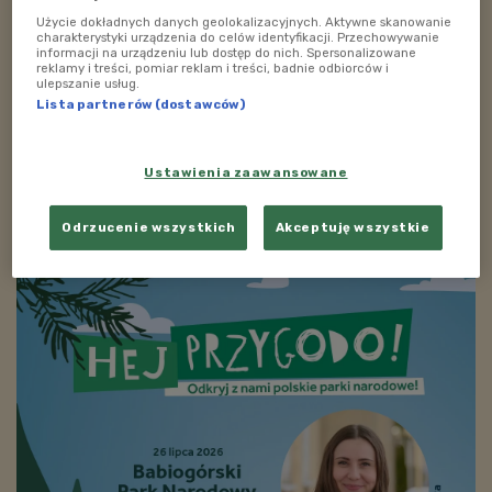
Data emisji: 14.01.2019
Użycie dokładnych danych geolokalizacyjnych. Aktywne skanowanie
charakterystyki urządzenia do celów identyfikacji. Przechowywanie
Premierowa audycja w każdy poniedziałek o godz.
informacji na urządzeniu lub dostęp do nich. Spersonalizowane
reklamy i treści, pomiar reklam i treści, badnie odbiorców i
23.00.
ulepszanie usług.
Lista partnerów (dostawców)
Zobacz więcej na temat:
adam dobrzyński
dzieci
Ustawienia zaawansowane
ZOBACZ TAKŻE
Odrzucenie wszystkich
Akceptuję wszystkie