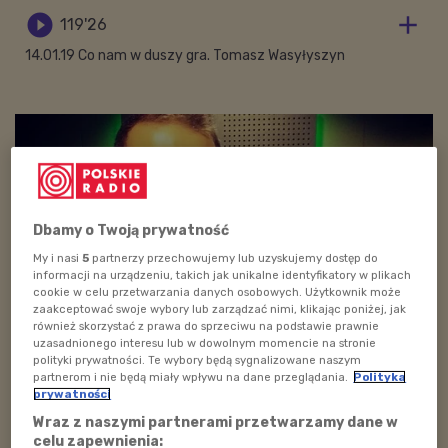


119'26
14.01.19 Co nam w duszy gra. Tomasz Wasyłyszyn
Dbamy o Twoją prywatność
My i nasi
5
partnerzy przechowujemy lub uzyskujemy dostęp do
informacji na urządzeniu, takich jak unikalne identyfikatory w plikach
cookie w celu przetwarzania danych osobowych. Użytkownik może
zaakceptować swoje wybory lub zarządzać nimi, klikając poniżej, jak
również skorzystać z prawa do sprzeciwu na podstawie prawnie
uzasadnionego interesu lub w dowolnym momencie na stronie
Tomasz Wasyłyszyn i Adam Dobrzyński w studiu Polskiego Radia
polityki prywatności. Te wybory będą sygnalizowane naszym
Dzieciom
Foto: Polskie Radio
partnerom i nie będą miały wpływu na dane przeglądania.
Polityka
prywatności
Audycję prowadzi
Adam Dobrzyński
.
Wraz z naszymi partnerami przetwarzamy dane w
celu zapewnienia: