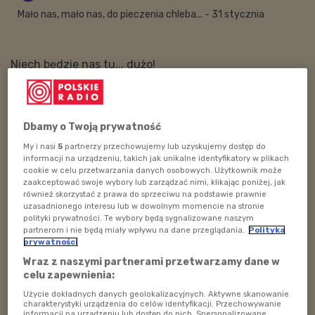
Mało nas, mało nas, do pieczenia chleba... - 31 stycznia
Niech będzie nas tu... dużo!
Zapraszam dziś do "Radia Dzieciom" o 19:30
-
Agnieszka Kunikowska
Dbamy o Twoją prywatność
My i nasi
5
partnerzy przechowujemy lub uzyskujemy dostęp do
informacji na urządzeniu, takich jak unikalne identyfikatory w plikach
Zobacz więcej na temat:
pieczenie chleba
dzieci
cookie w celu przetwarzania danych osobowych. Użytkownik może
zaakceptować swoje wybory lub zarządzać nimi, klikając poniżej, jak
również skorzystać z prawa do sprzeciwu na podstawie prawnie
ZOBACZ TAKŻE
uzasadnionego interesu lub w dowolnym momencie na stronie
polityki prywatności. Te wybory będą sygnalizowane naszym
partnerom i nie będą miały wpływu na dane przeglądania.
Polityka
prywatności
Wraz z naszymi partnerami przetwarzamy dane w
celu zapewnienia:
Użycie dokładnych danych geolokalizacyjnych. Aktywne skanowanie
charakterystyki urządzenia do celów identyfikacji. Przechowywanie
informacji na urządzeniu lub dostęp do nich. Spersonalizowane