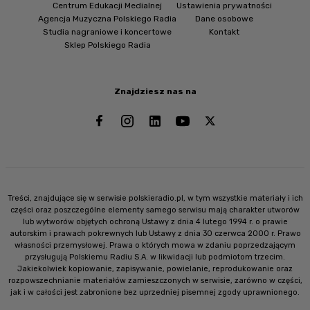
Centrum Edukacji Medialnej
Ustawienia prywatności
Agencja Muzyczna Polskiego Radia
Dane osobowe
Studia nagraniowe i koncertowe
Kontakt
Sklep Polskiego Radia
Znajdziesz nas na
Treści, znajdujące się w serwisie polskieradio.pl, w tym wszystkie materiały i ich
części oraz poszczególne elementy samego serwisu mają charakter utworów
lub wytworów objętych ochroną Ustawy z dnia 4 lutego 1994 r. o prawie
autorskim i prawach pokrewnych lub Ustawy z dnia 30 czerwca 2000 r. Prawo
własności przemysłowej. Prawa o których mowa w zdaniu poprzedzającym
przysługują Polskiemu Radiu S.A. w likwidacji lub podmiotom trzecim.
Jakiekolwiek kopiowanie, zapisywanie, powielanie, reprodukowanie oraz
rozpowszechnianie materiałów zamieszczonych w serwisie, zarówno w części,
jak i w całości jest zabronione bez uprzedniej pisemnej zgody uprawnionego.