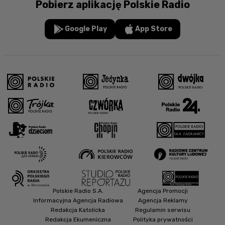
Pobierz aplikację Polskie Radio
Google Play
App Store
Polskie Radio S.A.
Agencja Promocji
Informacyjna Agencja Radiowa
Agencja Reklamy
Redakcja Katolicka
Regulamin serwisu
Redakcja Ekumeniczna
Polityka prywatności