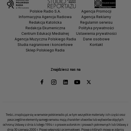
Polskie Radio S.A.
Agencja Promocji
Informacyjna Agencja Radiowa
Agencja Reklamy
Redakcja Katolicka
Regulamin serwisu
Redakcja Ekumeniczna
Polityka prywatności
Centrum Edukacji Medialnej
Ustawienia prywatności
Agencja Muzyczna Polskiego Radia
Dane osobowe
Studia nagraniowe i koncertowe
Kontakt
Sklep Polskiego Radia
Znajdziesz nas na
Treści, znajdujące się w serwisie polskieradio.pl, w tym wszystkie materiały i ich części oraz
poszczególne elementy samego serwisu mają charakter utworów lub wytworów objętych
ochroną Ustawy z dnia 4 lutego 1994 r. o prawie autorskim i prawach pokrewnych lub Ustawy z
dnia 30 czerwca 2000 r. Prawo własności przemysłowej. Prawa o których mowa w zdaniu