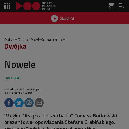
shopping_cart


SŁUCHAJ

Polskie Radio
Powieści na antenie
Dwójka
Nowele
ostatnia aktualizacja:
23.02.2017 14:00
W cyklu "Książka do słuchania" Tomasz Borkowski
prezentował opowiadania Stefana Grabińskiego,
zwanego "polskim Edgarem Allanem Poe".