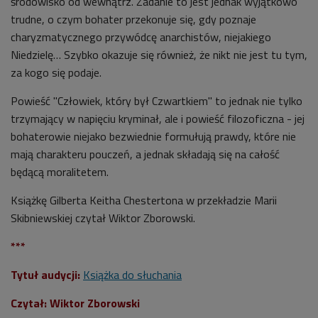
środowisko od wewnątrz. Zadanie to jest jednak wyjątkowo
trudne, o czym bohater przekonuje się, gdy poznaje
charyzmatycznego przywódcę anarchistów, niejakiego
Niedzielę… Szybko okazuje się również, że nikt nie jest tu tym,
za kogo się podaje.
Powieść "Człowiek, który był Czwartkiem" to jednak nie tylko
trzymający w napięciu kryminał, ale i powieść filozoficzna - jej
bohaterowie niejako bezwiednie formułują prawdy, które nie
mają charakteru pouczeń, a jednak składają się na całość
będącą moralitetem.
Książkę Gilberta Keitha Chestertona w przekładzie Marii
Skibniewskiej czytał Wiktor Zborowski.
***
Tytuł audycji:
Książka do słuchania
Czytał:
Wiktor Zborowski