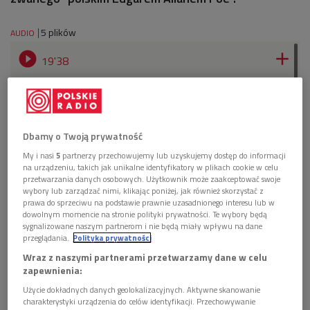
5 plików
AUDIO


19'38
Stefan Grabiński "W willi nad morzem", czyta
Tomasz Borkowski, fragm.1 (Książka do
słuchania/Dwójka)
Dbamy o Twoją prywatność


16'52
My i nasi
5
partnerzy przechowujemy lub uzyskujemy dostęp do informacji
na urządzeniu, takich jak unikalne identyfikatory w plikach cookie w celu
Stefan Grabiński "W willi nad morzem", czyta
przetwarzania danych osobowych. Użytkownik może zaakceptować swoje
Tomasz Borkowski, fragm.2 (Książka do
wybory lub zarządzać nimi, klikając poniżej, jak również skorzystać z
słuchania/Dwójka)
prawa do sprzeciwu na podstawie prawnie uzasadnionego interesu lub w
dowolnym momencie na stronie polityki prywatności. Te wybory będą
sygnalizowane naszym partnerom i nie będą miały wpływu na dane


20'18
przeglądania.
Polityka prywatności
Wraz z naszymi partnerami przetwarzamy dane w celu
Stefan Grabiński "Szary pokój", czyta Tomasz
zapewnienia:
Borkowski (Książka do słuchania/Dwójka)
Użycie dokładnych danych geolokalizacyjnych. Aktywne skanowanie


charakterystyki urządzenia do celów identyfikacji. Przechowywanie
18'39