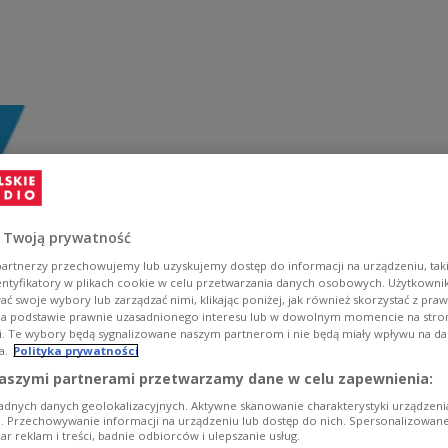
 Twoją prywatność
artnerzy przechowujemy lub uzyskujemy dostęp do informacji na urządzeniu, taki
entyfikatory w plikach cookie w celu przetwarzania danych osobowych. Użytkown
ć swoje wybory lub zarządzać nimi, klikając poniżej, jak również skorzystać z pra
na podstawie prawnie uzasadnionego interesu lub w dowolnym momencie na stroni
i. Te wybory będą sygnalizowane naszym partnerom i nie będą miały wpływu na d
a.
Polityka prywatności
aszymi partnerami przetwarzamy dane w celu zapewnienia:
adnych danych geolokalizacyjnych. Aktywne skanowanie charakterystyki urządzen
ji. Przechowywanie informacji na urządzeniu lub dostęp do nich. Spersonalizowane
iar reklam i treści, badnie odbiorców i ulepszanie usług.