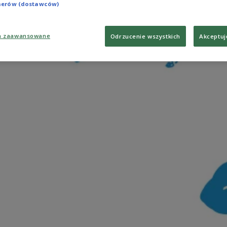
tnerów (dostawców)
a zaawansowane
Odrzucenie wszystkich
Akceptuj