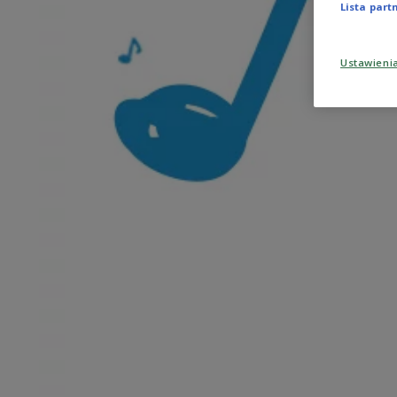
Lista par
Ustawieni