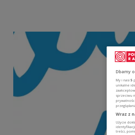
Dbamy o
My i nasi
5
p
unikalne id
zaakceptowa
sprzeciwu 
prywatnośc
przeglądani
Wraz z n
Użycie dokł
identyfikac
treści, pom