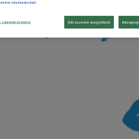
tnerów (dostawców)
a zaawansowane
Odrzucenie wszystkich
Akceptuj