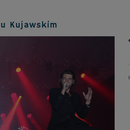
cu Kujawskim
.