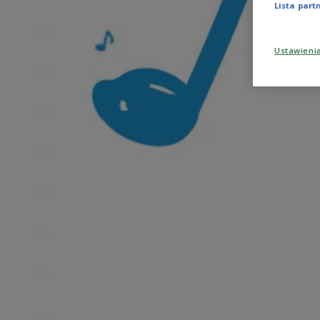
Lista par
Ustawieni