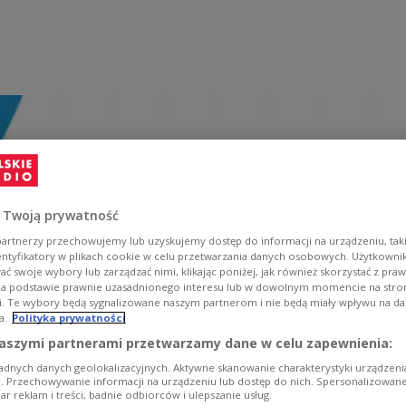
 Twoją prywatność
artnerzy przechowujemy lub uzyskujemy dostęp do informacji na urządzeniu, taki
entyfikatory w plikach cookie w celu przetwarzania danych osobowych. Użytkown
ć swoje wybory lub zarządzać nimi, klikając poniżej, jak również skorzystać z pra
na podstawie prawnie uzasadnionego interesu lub w dowolnym momencie na stroni
i. Te wybory będą sygnalizowane naszym partnerom i nie będą miały wpływu na d
a.
Polityka prywatności
aszymi partnerami przetwarzamy dane w celu zapewnienia:
adnych danych geolokalizacyjnych. Aktywne skanowanie charakterystyki urządzen
ji. Przechowywanie informacji na urządzeniu lub dostęp do nich. Spersonalizowane
iar reklam i treści, badnie odbiorców i ulepszanie usług.