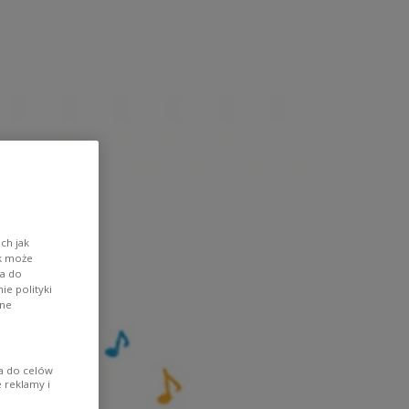
ch jak
ik może
wa do
e polityki
ane
ia do celów
 reklamy i