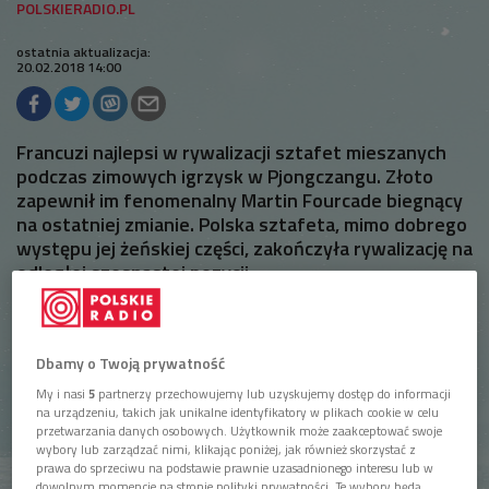
ostatnia aktualizacja:
20.02.2018 14:00
Francuzi najlepsi w rywalizacji sztafet mieszanych
podczas zimowych igrzysk w Pjongczangu. Złoto
zapewnił im fenomenalny Martin Fourcade biegnący
na ostatniej zmianie. Polska sztafeta, mimo dobrego
występu jej żeńskiej części, zakończyła rywalizację na
odległej szesnastej pozycji.
Dbamy o Twoją prywatność
My i nasi
5
partnerzy przechowujemy lub uzyskujemy dostęp do informacji
na urządzeniu, takich jak unikalne identyfikatory w plikach cookie w celu
przetwarzania danych osobowych. Użytkownik może zaakceptować swoje
wybory lub zarządzać nimi, klikając poniżej, jak również skorzystać z
prawa do sprzeciwu na podstawie prawnie uzasadnionego interesu lub w
dowolnym momencie na stronie polityki prywatności. Te wybory będą