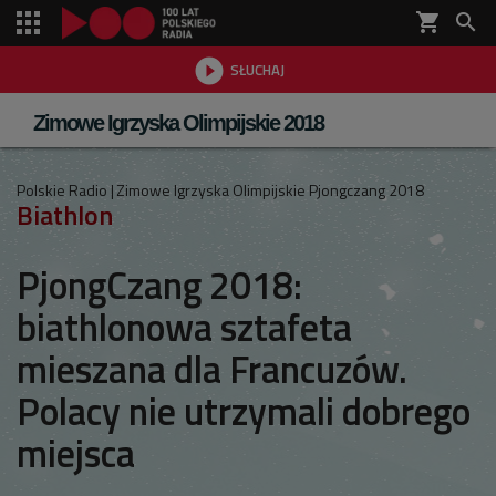
shopping_cart


SŁUCHAJ

Zimowe Igrzyska Olimpijskie 2018
Polskie Radio
Zimowe Igrzyska Olimpijskie Pjongczang 2018
Biathlon
PjongCzang 2018:
biathlonowa sztafeta
mieszana dla Francuzów.
Polacy nie utrzymali dobrego
miejsca