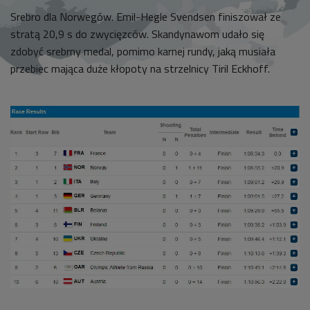
Srebro dla Norwegów. Emil-Hegle Svendsen finiszował ze
stratą 20,9 s do zwycięzców. Skandynawom udało się
zdobyć srebrny medal, pomimo karnej rundy, jaką musiała
przebiec mająca duże kłopoty na strzelnicy Tiril Eckhoff.