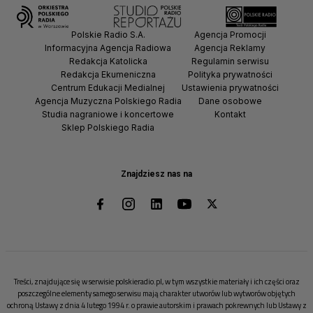
Polskie Radio S.A.
Agencja Promocji
Informacyjna Agencja Radiowa
Agencja Reklamy
Redakcja Katolicka
Regulamin serwisu
Redakcja Ekumeniczna
Polityka prywatności
Centrum Edukacji Medialnej
Ustawienia prywatności
Agencja Muzyczna Polskiego Radia
Dane osobowe
Studia nagraniowe i koncertowe
Kontakt
Sklep Polskiego Radia
Znajdziesz nas na
Treści, znajdujące się w serwisie polskieradio.pl, w tym wszystkie materiały i ich części oraz
poszczególne elementy samego serwisu mają charakter utworów lub wytworów objętych
ochroną Ustawy z dnia 4 lutego 1994 r. o prawie autorskim i prawach pokrewnych lub Ustawy z