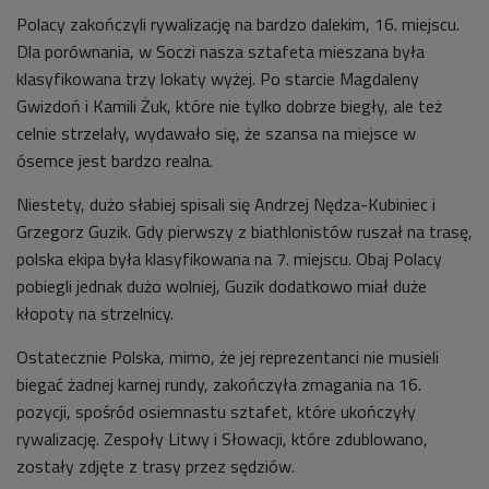
Polacy zakończyli rywalizację na bardzo dalekim, 16. miejscu.
Dla porównania, w Soczi nasza sztafeta mieszana była
klasyfikowana trzy lokaty wyżej. Po starcie Magdaleny
Gwizdoń i Kamili Żuk, które nie tylko dobrze biegły, ale też
celnie strzelały, wydawało się, że szansa na miejsce w
ósemce jest bardzo realna.
Niestety, dużo słabiej spisali się Andrzej Nędza-Kubiniec i
Grzegorz Guzik. Gdy pierwszy z biathlonistów ruszał na trasę,
polska ekipa była klasyfikowana na 7. miejscu. Obaj Polacy
pobiegli jednak dużo wolniej, Guzik dodatkowo miał duże
kłopoty na strzelnicy.
Ostatecznie Polska, mimo, że jej reprezentanci nie musieli
biegać żadnej karnej rundy, zakończyła zmagania na 16.
pozycji, spośród osiemnastu sztafet, które ukończyły
rywalizację. Zespoły Litwy i Słowacji, które zdublowano,
zostały zdjęte z trasy przez sędziów.