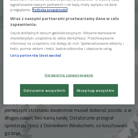
sygnalizowane naszym partnerom i nie będą miały wpływu na dane
przeglądania.
Polityka prywatności
Wraz z naszymi partnerami przetwarzamy dane w celu
zapewnienia:
Użycie dokładnych danych geolokalizacyjnych. Aktywne skanowanie
charakterystyki urządzenia do celów identyfikacji. Przechowywanie
Martin Fourcade
Foto: PAP/EPA/DIEGO AZUBEL
informacji na urządzeniu lub dostęp do nich. Spersonalizowane reklamy i
treści, pomiar reklam i treści, badnie odbiorców i ulepszanie usług.
Długo wydawało się, że pewniakami do złota będą Niemcy,
Lista partnerów (dostawców)
których na prowadzenie wyprowadziła na drugiej zmianie
Laura Dahlmeier. Przewagę utrzymał Erik Lesser, jednak
ostatecznie dla naszych zachodnich sąsiadów zabrakło
Ustawienia zaawansowane
miejsca na podium.
Odrzucenie wszystkich
Akceptuję wszystkie
Stało się tak ze względu na fatalne strzelania mistrza
olimpijskiego w sprincie – Arnda Peiffera. Niemiec w swoim
pierwszym strzelaniu dwukrotnie musiał dobierać pociski, a w
drugim nawet biec karną rundę. Ostatecznie przegrał
sprinterski finisz z Dominikiem Windischem, co kosztowało
go brąz.