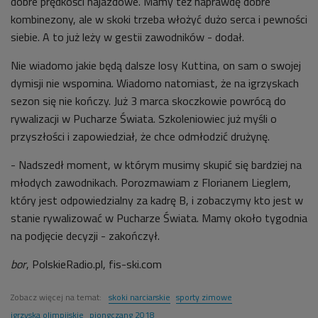
dobre prędkości najazdowe. Mamy też naprawdę dobre
kombinezony, ale w skoki trzeba włożyć dużo serca i pewności
siebie. A to już leży w gestii zawodników - dodał.
Nie wiadomo jakie będą dalsze losy Kuttina, on sam o swojej
dymisji nie wspomina. Wiadomo natomiast, że na igrzyskach
sezon się nie kończy. Już 3 marca skoczkowie powrócą do
rywalizacji w Pucharze Świata. Szkoleniowiec już myśli o
przyszłości i zapowiedział, że chce odmłodzić drużynę.
- Nadszedł moment, w którym musimy skupić się bardziej na
młodych zawodnikach. Porozmawiam z Florianem Lieglem,
który jest odpowiedzialny za kadrę B, i zobaczymy kto jest w
stanie rywalizować w Pucharze Świata. Mamy około tygodnia
na podjęcie decyzji - zakończył.
bor
, PolskieRadio.pl, fis-ski.com
Zobacz więcej na temat:
skoki narciarskie
sporty zimowe
igrzyska olimpijskie
pjongczang 2018