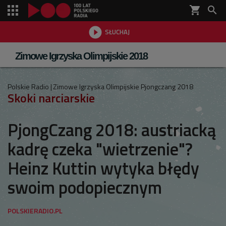
shopping_cart


SŁUCHAJ

Zimowe Igrzyska Olimpijskie 2018
Polskie Radio
Zimowe Igrzyska Olimpijskie Pjongczang 2018
Skoki narciarskie
PjongCzang 2018: austriacką
kadrę czeka "wietrzenie"?
Heinz Kuttin wytyka błędy
swoim podopiecznym