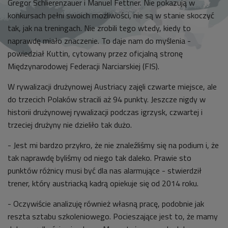
Gregor Schlierenzauer i Manuel Fettner. Nie pokazują w
konkursach pełni swoich możliwości, nie są w stanie skoczyć
tak, jak na treningach. Nie zrobili tego wtedy, kiedy to
naprawdę miało znaczenie. To daje nam do myślenia -
powiedział Kuttin, cytowany przez oficjalną stronę
Międzynarodowej Federacji Narciarskiej (FIS).
W rywalizacji drużynowej Austriacy zajęli czwarte miejsce, ale
do trzecich Polaków stracili aż 94 punkty. Jeszcze nigdy w
historii drużynowej rywalizacji podczas igrzysk, czwartej i
trzeciej drużyny nie dzieliło tak dużo.
- Jest mi bardzo przykro, że nie znaleźliśmy się na podium i, że
tak naprawdę byliśmy od niego tak daleko. Prawie sto
punktów różnicy musi być dla nas alarmujące - stwierdził
trener, który austriacką kadrą opiekuje się od 2014 roku.
- Oczywiście analizuję również własną pracę, podobnie jak
reszta sztabu szkoleniowego. Pocieszające jest to, że mamy