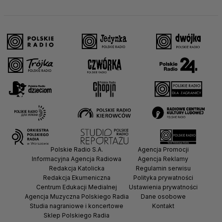
Polskie Radio S.A.
Agencja Promocji
Informacyjna Agencja Radiowa
Agencja Reklamy
Redakcja Katolicka
Regulamin serwisu
Redakcja Ekumeniczna
Polityka prywatności
Centrum Edukacji Medialnej
Ustawienia prywatności
Agencja Muzyczna Polskiego Radia
Dane osobowe
Studia nagraniowe i koncertowe
Kontakt
Sklep Polskiego Radia