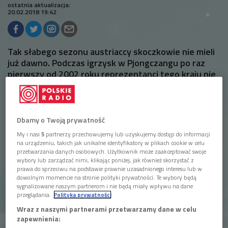
ostatnia aktualizacja:
20.02.2018 19:42
Tak słabego sezonu austriaccy skoczkowie nie mieli
już dawno. Podczas igrzysk w Pjongczangu po raz
pierwszy od 2002 roku reprezentanci tego kraju nie
zdobyli żadnego medalu.
Dbamy o Twoją prywatność
My i nasi
5
partnerzy przechowujemy lub uzyskujemy dostęp do informacji
na urządzeniu, takich jak unikalne identyfikatory w plikach cookie w celu
przetwarzania danych osobowych. Użytkownik może zaakceptować swoje
wybory lub zarządzać nimi, klikając poniżej, jak również skorzystać z
prawa do sprzeciwu na podstawie prawnie uzasadnionego interesu lub w
dowolnym momencie na stronie polityki prywatności. Te wybory będą
sygnalizowane naszym partnerom i nie będą miały wpływu na dane
przeglądania.
Polityka prywatności
Wraz z naszymi partnerami przetwarzamy dane w celu
zapewnienia:
Heinz Kuttin
Foto: Shutterstock.com/Marcin Kadziolka