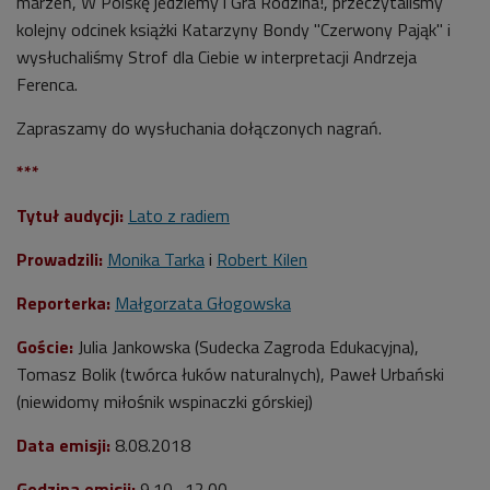
marzeń, W Polskę jedziemy i Gra Rodzina!, przeczytaliśmy
kolejny odcinek książki Katarzyny Bondy "Czerwony Pająk" i
wysłuchaliśmy Strof dla Ciebie w interpretacji Andrzeja
Ferenca.
Zapraszamy do wysłuchania dołączonych nagrań.
***
Tytuł audycji:
Lato z radiem
Prowadzili:
Monika Tarka
i
Robert Kilen
Reporterka:
Małgorzata Głogowska
Goście:
Julia Jankowska (Sudecka Zagroda Edukacyjna),
Tomasz Bolik (twórca łuków naturalnych), Paweł Urbański
(niewidomy miłośnik wspinaczki górskiej)
Data emisji:
8
.08.2018
Godzina emisji:
9.10 -12.00