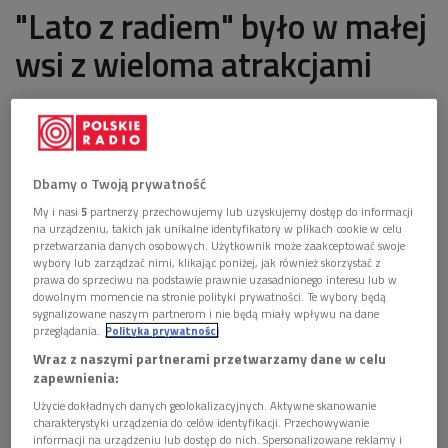
"Lato z radiem" było w małej
wsi z wieloma atrakcjami
ostatnia aktualizacja:
08.08.2018 12:42
Dbamy o Twoją prywatność
My i nasi
5
partnerzy przechowujemy lub uzyskujemy dostęp do informacji
na urządzeniu, takich jak unikalne identyfikatory w plikach cookie w celu
W środę odwiedziliśmy zamek położony w pobliżu
przetwarzania danych osobowych. Użytkownik może zaakceptować swoje
wsi Grodziec na Dolnym Śląsku na Pogórzu
wybory lub zarządzać nimi, klikając poniżej, jak również skorzystać z
prawa do sprzeciwu na podstawie prawnie uzasadnionego interesu lub w
Kaczawskim. Podczas II wojny światowej w zamku
dowolnym momencie na stronie polityki prywatności. Te wybory będą
chowano eksponaty z muzeów we Wrocławiu.
sygnalizowane naszym partnerom i nie będą miały wpływu na dane
przeglądania.
Polityka prywatności
3 pliki
Wraz z naszymi partnerami przetwarzamy dane w celu
AUDIO
zapewnienia:


05'46
Użycie dokładnych danych geolokalizacyjnych. Aktywne skanowanie
charakterystyki urządzenia do celów identyfikacji. Przechowywanie
Niewidomy Paweł Urbański (Lato z
informacji na urządzeniu lub dostęp do nich. Spersonalizowane reklamy i