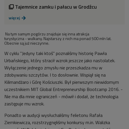
Tajemnice zamku i pałacu w Grodźcu

więcej

Na tym samym pogórzu znajduje się inna atrakcja
turystyczna - wulkany. Najstarszy z nich ma ponad 500 mln lat.
Obecnie są już nieczynne.
W cyklu "Jedyny taki ktoś" poznaliśmy historię Pawła
Urbańskiego, który stracił wzrok jeszcze jako nastolatek.
Wyłączenie
jednego zmysłu nie przeszkadza mu w
zdobywaniu szczytów. I to dosłownie. Wspiął się na
Kilimandżaro i Górę Kościuszki. Był pierwszym niewidomym
uczestnikiem MIT Global Entrepreneurship Bootcamp 2016. -
Nie ma dla mnie ograniczeń - mówił i dodał, że technologia
zastępuje mu wzrok.
Ponadto w audycji wysłuchaliśmy felietonu Rafała
Ziemkiewicza, rozstrzygnęliśmy konkursy m.in. Walizka