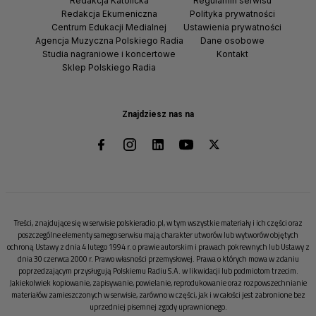
Redakcja Katolicka
Regulamin serwisu
Redakcja Ekumeniczna
Polityka prywatności
Centrum Edukacji Medialnej
Ustawienia prywatności
Agencja Muzyczna Polskiego Radia
Dane osobowe
Studia nagraniowe i koncertowe
Kontakt
Sklep Polskiego Radia
Znajdziesz nas na
Treści, znajdujące się w serwisie polskieradio.pl, w tym wszystkie materiały i ich części oraz
poszczególne elementy samego serwisu mają charakter utworów lub wytworów objętych
ochroną Ustawy z dnia 4 lutego 1994 r. o prawie autorskim i prawach pokrewnych lub Ustawy z
dnia 30 czerwca 2000 r. Prawo własności przemysłowej. Prawa o których mowa w zdaniu
poprzedzającym przysługują Polskiemu Radiu S.A. w likwidacji lub podmiotom trzecim.
Jakiekolwiek kopiowanie, zapisywanie, powielanie, reprodukowanie oraz rozpowszechnianie
materiałów zamieszczonych w serwisie, zarówno w części, jak i w całości jest zabronione bez
uprzedniej pisemnej zgody uprawnionego.