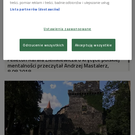
radiem/Jedynka)
treści, pomiar reklam i treści, badnie odbiorców i ulepszanie usług.
Lista partnerów (dostawców)


06'50
Atrakcje Pogórza Kaczawskiego (Lato z
Ustawienia zaawansowane
radiem/Jedynka)
Odrzucenie wszystkich
Akceptuję wszystkie


02'56
Felieton Rafała Ziemkiewicza o krytyce polskiej
mentalności przeczytał Andrzej Mastalerz,
8.08.2018