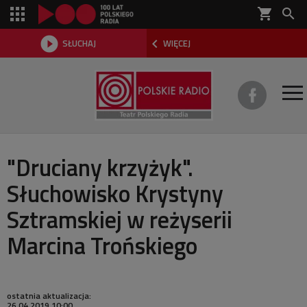
shopping_cart



SŁUCHAJ
WIĘCEJ

O TEATRZE
"Druciany krzyżyk".
Słuchowisko Krystyny
REPERTUAR
Sztramskiej w reżyserii
SŁUCHOWISKA
Marcina Trońskiego
AKTUALNOŚCI
DWA TEATRY 2026
ostatnia aktualizacja:
26.04.2019 10:00