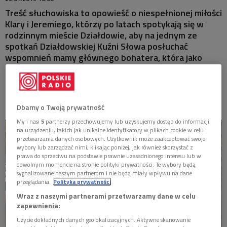
MISTRZOWIE
Treść słuchowiska to opowieść o niespełnionej miłości
Klary i Jeremiego, którzy po latach spotykają się w
MATYSIAKOWIE
rodzinnym mieście Działdowie, aby na jednym ze
spotkań Działdowskiej Kuźni Słowa posłuchać
wspomnień mamy głównego bohatera, która jako
W JEZIORANACH
kilkuletnia dziewczynka była wraz ze swoją mamą,
czyli babcią Jeremiego więźniarką niemieckiego obozu
koncentracyjnego "Soldau” (Działdowo). Trońskiego
Dbamy o Twoją prywatność
My i nasi
5
partnerzy przechowujemy lub uzyskujemy dostęp do informacji
na urządzeniu, takich jak unikalne identyfikatory w plikach cookie w celu
przetwarzania danych osobowych. Użytkownik może zaakceptować swoje
wybory lub zarządzać nimi, klikając poniżej, jak również skorzystać z
prawa do sprzeciwu na podstawie prawnie uzasadnionego interesu lub w
dowolnym momencie na stronie polityki prywatności. Te wybory będą
sygnalizowane naszym partnerom i nie będą miały wpływu na dane
przeglądania.
Polityka prywatności
Wraz z naszymi partnerami przetwarzamy dane w celu
zapewnienia:
Użycie dokładnych danych geolokalizacyjnych. Aktywne skanowanie