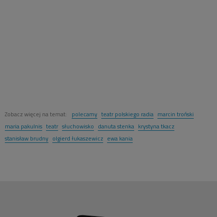
Zobacz więcej na temat:
polecamy
teatr polskiego radia
marcin troński
maria pakulnis
teatr
słuchowisko
danuta stenka
krystyna tkacz
stanisław brudny
olgierd łukaszewicz
ewa kania