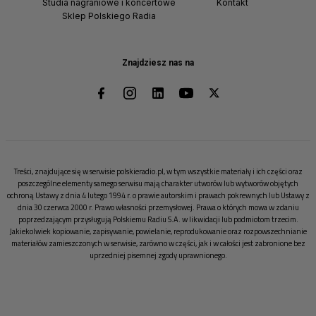
Studia nagraniowe i koncertowe
Kontakt
Sklep Polskiego Radia
Znajdziesz nas na
Treści, znajdujące się w serwisie polskieradio.pl, w tym wszystkie materiały i ich części oraz
poszczególne elementy samego serwisu mają charakter utworów lub wytworów objętych
ochroną Ustawy z dnia 4 lutego 1994 r. o prawie autorskim i prawach pokrewnych lub Ustawy z
dnia 30 czerwca 2000 r. Prawo własności przemysłowej. Prawa o których mowa w zdaniu
poprzedzającym przysługują Polskiemu Radiu S.A. w likwidacji lub podmiotom trzecim.
Jakiekolwiek kopiowanie, zapisywanie, powielanie, reprodukowanie oraz rozpowszechnianie
materiałów zamieszczonych w serwisie, zarówno w części, jak i w całości jest zabronione bez
uprzedniej pisemnej zgody uprawnionego.