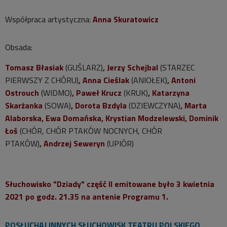
Współpraca artystyczna:
Anna Skuratowicz
Obsada:
Tomasz Błasiak
(GUŚLARZ)
,
Jerzy Schejbal
(STARZEC
PIERWSZY Z CHÓRU)
,
Anna Cieślak
(ANIOŁEK)
,
Antoni
Ostrouch
(WIDMO)
,
Paweł Krucz
(KRUK)
,
Katarzyna
Skarżanka
(SOWA)
,
Dorota Bzdyla
(DZIEWCZYNA)
,
Marta
Alaborska, Ewa Domańska, Krystian Modzelewski, Dominik
Łoś
(CHÓR, CHÓR PTAKÓW NOCNYCH, CHÓR
PTAKÓW)
,
Andrzej Seweryn
(UPIÓR)
Słuchowisko "Dziady" część II emitowane było 3 kwietnia
2021 po godz. 21.35 na antenie Programu 1.
POSŁUCHAJ INNYCH SŁUCHOWISK TEATRU POLSKIEGO