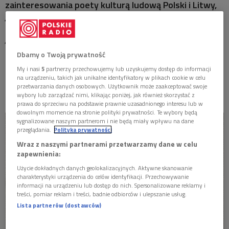
zainteresowania poety kulturą ludową Polski i Litwy,
MISTRZOWIE
jej duchowością oraz rytuałami wywodzącymi się z
czasów pogańskich, które za życia Mickiewicza były
MATYSIAKOWIE
już, jako praktyki zabobonne, surowo zakazane przez
Kościół. Tradycja obrzędu dziadów, czyli wywoływania
Dbamy o Twoją prywatność
W JEZIORANACH
z zaświatów dusz zmarłych, była na tyle silna, że
My i nasi
5
partnerzy przechowujemy lub uzyskujemy dostęp do informacji
przetrwała jako obrzęd odprawiany po kryjomu nocą
na urządzeniu, takich jak unikalne identyfikatory w plikach cookie w celu
na cmentarzu lub w jego okolicach…
przetwarzania danych osobowych. Użytkownik może zaakceptować swoje
wybory lub zarządzać nimi, klikając poniżej, jak również skorzystać z
prawa do sprzeciwu na podstawie prawnie uzasadnionego interesu lub w
dowolnym momencie na stronie polityki prywatności. Te wybory będą
sygnalizowane naszym partnerom i nie będą miały wpływu na dane
przeglądania.
Polityka prywatności
Wraz z naszymi partnerami przetwarzamy dane w celu
zapewnienia:
Użycie dokładnych danych geolokalizacyjnych. Aktywne skanowanie
charakterystyki urządzenia do celów identyfikacji. Przechowywanie
informacji na urządzeniu lub dostęp do nich. Spersonalizowane reklamy i
treści, pomiar reklam i treści, badnie odbiorców i ulepszanie usług.
Lista partnerów (dostawców)