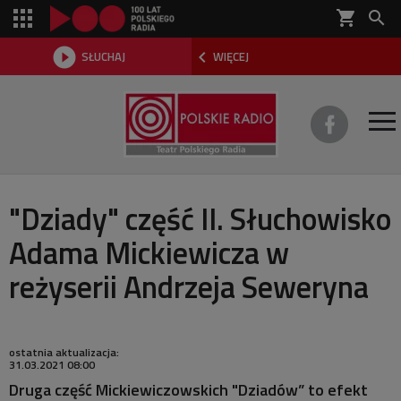
shopping_cart



SŁUCHAJ
WIĘCEJ

O TEATRZE
"Dziady" część II. Słuchowisko
Adama Mickiewicza w
REPERTUAR
reżyserii Andrzeja Seweryna
SŁUCHOWISKA
AKTUALNOŚCI
ostatnia aktualizacja:
31.03.2021 08:00
DWA TEATRY 2026
Druga część Mickiewiczowskich "Dziadów” to efekt