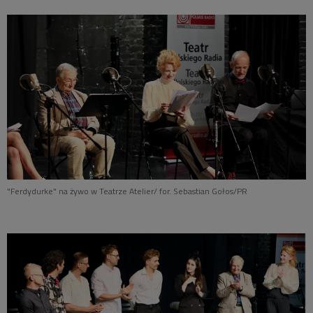
"Ferdydurke" na żywo w Teatrze Atelier/ for. Sebastian Gołos/PR