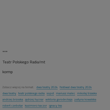
***
Teatr Polskiego Radia/mt
kormp
Zobacz więcej na temat:
dwa teatry 2024
festiwal dwa teatry 2024
dwa teatry
teatr polskiego radia
sopot
mariusz malec
mikołaj trzaska
andrzej brzoska
jędrzej hycnar
wiktoria gorodeckaja
justyna kowalska
robert czebotar
kazimierz kaczor
ignacy liss