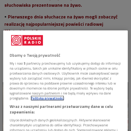
słuchowiska prezentowane na żywo.
Pierwszego dnia słuchacze na żywo mogli zobaczyć
realizację najpopularniejszej powieści radiowej
"Matysiakowie".
Dziś publiczność miała okazję być przy
realizacji "Ferdydurke" w reżyserii Mariusza Malca.
Dbamy o Twoją prywatność
Reżyser słuchowiska do współpracy przy realizacji "Ferdydurke"
My i nasi
5
partnerzy przechowujemy lub uzyskujemy dostęp do informacji
na urządzeniu, takich jak unikalne identyfikatory w plikach cookie w celu
zaprosił publiczność zgromadzoną w sopockim Teatrze Atelier
przetwarzania danych osobowych. Użytkownik może zaakceptować swoje
wybory lub zarządzać nimi, klikając poniżej, jak również skorzystać z
prawa do sprzeciwu na podstawie prawnie uzasadnionego interesu lub w
dowolnym momencie na stronie polityki prywatności. Te wybory będą
sygnalizowane naszym partnerom i nie będą miały wpływu na dane
przeglądania.
Polityka prywatności
Wraz z naszymi partnerami przetwarzamy dane w celu
zapewnienia:
Użycie dokładnych danych geolokalizacyjnych. Aktywne skanowanie
charakterystyki urządzenia do celów identyfikacji. Przechowywanie
informacji na urządzeniu lub dostęp do nich. Spersonalizowane reklamy i