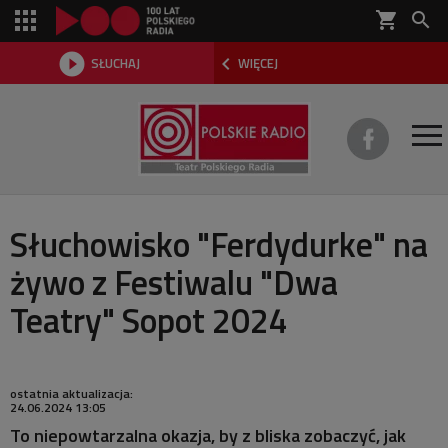
shopping_cart



SŁUCHAJ
WIĘCEJ

O TEATRZE
Słuchowisko "Ferdydurke" na
żywo z Festiwalu "Dwa
REPERTUAR
Teatry" Sopot 2024
SŁUCHOWISKA
AKTUALNOŚCI
ostatnia aktualizacja:
24.06.2024 13:05
DWA TEATRY 2026
To niepowtarzalna okazja, by z bliska zobaczyć, jak