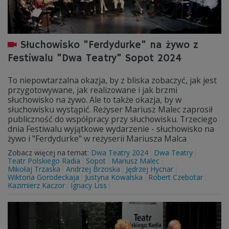
Słuchowisko "Ferdydurke" na żywo z
Festiwalu "Dwa Teatry" Sopot 2024
To niepowtarzalna okazja, by z bliska zobaczyć, jak jest
przygotowywane, jak realizowane i jak brzmi
słuchowisko na żywo. Ale to także okazja, by w
słuchowisku wystąpić. Reżyser Mariusz Malec zaprosił
publiczność do współpracy przy słuchowisku. Trzeciego
dnia Festiwalu wyjątkowe wydarzenie - słuchowisko na
żywo i "Ferdydurke" w reżyserii Mariusza Malca
Zobacz więcej na temat:
Dwa Teatry 2024
Dwa Teatry
Teatr Polskiego Radia
Sopot
Mariusz Malec
Mikołaj Trzaska
Andrzej Brzoska
Jędrzej Hycnar
Wiktoria Gorodeckaja
Justyna Kowalska
Robert Czebotar
Kazimierz Kaczor
Ignacy Liss