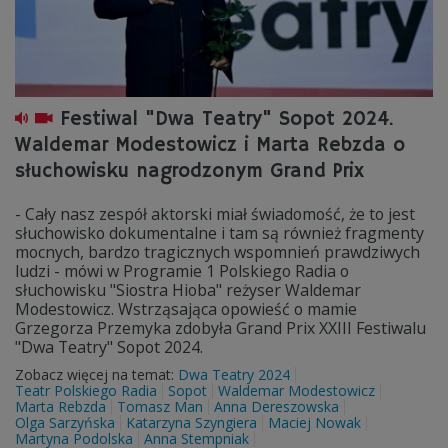
Festiwal "Dwa Teatry" Sopot 2024.
Waldemar Modestowicz i Marta Rebzda o
słuchowisku nagrodzonym Grand Prix
- Cały nasz zespół aktorski miał świadomość, że to jest
słuchowisko dokumentalne i tam są również fragmenty
mocnych, bardzo tragicznych wspomnień prawdziwych
ludzi - mówi w Programie 1 Polskiego Radia o
słuchowisku "Siostra Hioba" reżyser Waldemar
Modestowicz. Wstrząsająca opowieść o mamie
Grzegorza Przemyka zdobyła Grand Prix XXIII Festiwalu
"Dwa Teatry" Sopot 2024.
Zobacz więcej na temat:
Dwa Teatry 2024
Teatr Polskiego Radia
Sopot
Waldemar Modestowicz
Marta Rebzda
Tomasz Man
Anna Dereszowska
Olga Sarzyńska
Katarzyna Szyngiera
Maciej Nowak
Martyna Podolska
Anna Stempniak