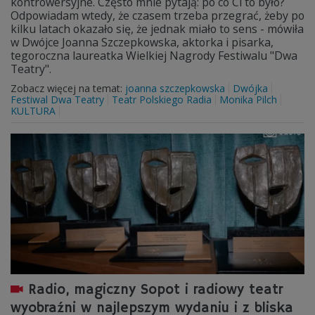
kontrowersyjne. Często mnie pytają: po co Ci to było?
Odpowiadam wtedy, że czasem trzeba przegrać, żeby po
kilku latach okazało się, że jednak miało to sens - mówiła
w Dwójce Joanna Szczepkowska, aktorka i pisarka,
tegoroczna laureatka Wielkiej Nagrody Festiwalu "Dwa
Teatry".
Zobacz więcej na temat:
joanna szczepkowska
Dwójka
Festiwal Dwa Teatry
Teatr Polskiego Radia
Monika Pilch
KULTURA
Radio, magiczny Sopot i radiowy teatr
wyobraźni w najlepszym wydaniu i z bliska