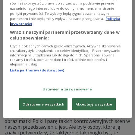
Wojciech Dorosz
Dwa Teatry
Dwa Teatry 2024
również skorzystać z prawa do sprzeciwu na podstawie prawnie
Festiwal Dwa Teatry
KULTURA
Anna Wieczur
uzasadnionego interesu lub w dowolnym momencie na stronie
Anna Wieczur-Bluszcz
Maciej Nowak
Olga Sarzyńska
polityki prywatności. Te wybory będą sygnalizowane naszym
Mariusz Malec
partnerom i nie będą miały wpływu na dane przeglądania.
Polityka
prywatności
Wraz z naszymi partnerami przetwarzamy dane w
celu zapewnienia:
Użycie dokładnych danych geolokalizacyjnych. Aktywne skanowanie
charakterystyki urządzenia do celów identyfikacji. Przechowywanie
informacji na urządzeniu lub dostęp do nich. Spersonalizowane
reklamy i treści, pomiar reklam i treści, badnie odbiorców i
ulepszanie usług.
Lista partnerów (dostawców)
Ustawienia zaawansowane
Piotr Rowicki o Barbarze Sadowskiej: nie
była przykładną matką Polką
Odrzucenie wszystkich
Akceptuję wszystkie
- Jej biografia była nieoczywista, nie był to przykładny
obraz matki Polki i parę takich kontrowersyjnych scen w
naszym przedstawieniu jest. Ale były osoby, które ją
znały i potwierdziły, że faktycznie tak mogło być, że