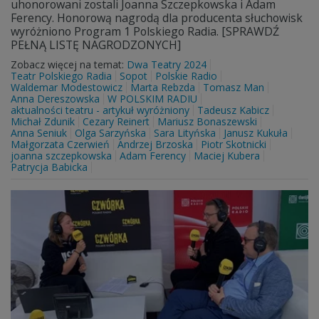
uhonorowani zostali Joanna Szczepkowska i Adam
Ferency. Honorową nagrodą dla producenta słuchowisk
wyróżniono Program 1 Polskiego Radia. [SPRAWDŹ
PEŁNĄ LISTĘ NAGRODZONYCH]
Zobacz więcej na temat:
Dwa Teatry 2024
Teatr Polskiego Radia
Sopot
Polskie Radio
Waldemar Modestowicz
Marta Rebzda
Tomasz Man
Anna Dereszowska
W POLSKIM RADIU
aktualności teatru - artykuł wyróżniony
Tadeusz Kabicz
Michał Zdunik
Cezary Reinert
Mariusz Bonaszewski
Anna Seniuk
Olga Sarzyńska
Sara Lityńska
Janusz Kukuła
Małgorzata Czerwień
Andrzej Brzoska
Piotr Skotnicki
joanna szczepkowska
Adam Ferency
Maciej Kubera
Patrycja Babicka