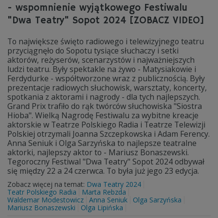
- wspomnienie wyjątkowego Festiwalu
"Dwa Teatry" Sopot 2024 [ZOBACZ VIDEO]
To największe święto radiowego i telewizyjnego teatru
przyciągnęło do Sopotu tysiące słuchaczy i setki
aktorów, reżyserów, scenarzystów i najważniejszych
ludzi teatru. Były spektakle na żywo - Matysiakowie i
Ferdydurke - współtworzone wraz z publicznością. Były
prezentacje radiowych słuchowisk, warsztaty, koncerty,
spotkania z aktorami i nagrody - dla tych najlepszych.
Grand Prix trafiło do rąk twórców słuchowiska "Siostra
Hioba". Wielką Nagrodę Festiwalu za wybitne kreacje
aktorskie w Teatrze Polskiego Radia i Teatrze Telewizji
Polskiej otrzymali Joanna Szczepkowska i Adam Ferency.
Anna Seniuk i Olga Sarzyńska to najlepsze teatralne
aktorki, najlepszy aktor to - Mariusz Bonaszewski.
Tegoroczny Festiwal "Dwa Teatry" Sopot 2024 odbywał
się między 22 a 24 czerwca. To była już jego 23 edycja.
Zobacz więcej na temat:
Dwa Teatry 2024
Teatr Polskiego Radia
Marta Rebzda
Waldemar Modestowicz
Anna Seniuk
Olga Sarzyńska
Mariusz Bonaszewski
Olga Lipińska