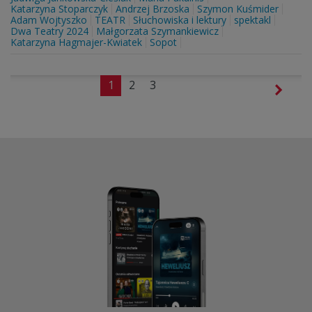
Katarzyna Stoparczyk
Andrzej Brzoska
Szymon Kuśmider
Adam Wojtyszko
TEATR
Słuchowiska i lektury
spektakl
Dwa Teatry 2024
Małgorzata Szymankiewicz
Katarzyna Hagmajer-Kwiatek
Sopot
1
2
3