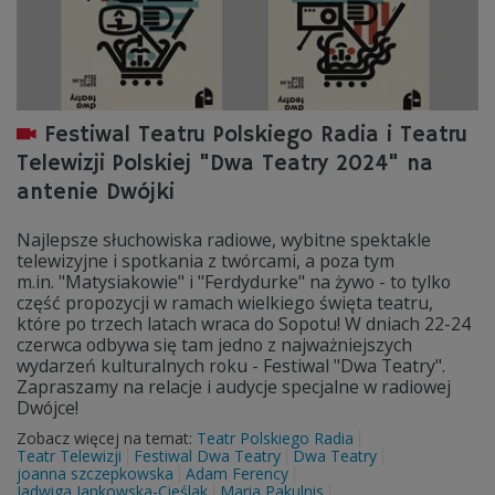
Festiwal Teatru Polskiego Radia i Teatru
Telewizji Polskiej "Dwa Teatry 2024" na
antenie Dwójki
Najlepsze słuchowiska radiowe, wybitne spektakle
telewizyjne i spotkania z twórcami, a poza tym
m.in. "Matysiakowie" i "Ferdydurke" na żywo - to tylko
część propozycji w ramach wielkiego święta teatru,
które po trzech latach wraca do Sopotu! W dniach 22-24
czerwca odbywa się tam jedno z najważniejszych
wydarzeń kulturalnych roku - Festiwal "Dwa Teatry".
Zapraszamy na relacje i audycje specjalne w radiowej
Dwójce!
Zobacz więcej na temat:
Teatr Polskiego Radia
Teatr Telewizji
Festiwal Dwa Teatry
Dwa Teatry
joanna szczepkowska
Adam Ferency
Jadwiga Jankowska-Cieślak
Maria Pakulnis