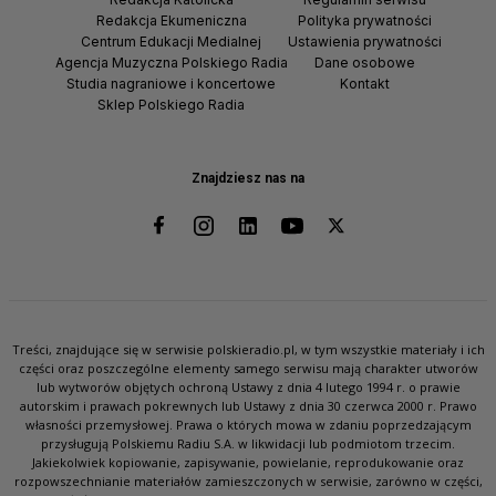
Redakcja Ekumeniczna
Polityka prywatności
Centrum Edukacji Medialnej
Ustawienia prywatności
Agencja Muzyczna Polskiego Radia
Dane osobowe
Studia nagraniowe i koncertowe
Kontakt
Sklep Polskiego Radia
Znajdziesz nas na
Treści, znajdujące się w serwisie polskieradio.pl, w tym wszystkie materiały i ich
części oraz poszczególne elementy samego serwisu mają charakter utworów
lub wytworów objętych ochroną Ustawy z dnia 4 lutego 1994 r. o prawie
autorskim i prawach pokrewnych lub Ustawy z dnia 30 czerwca 2000 r. Prawo
własności przemysłowej. Prawa o których mowa w zdaniu poprzedzającym
przysługują Polskiemu Radiu S.A. w likwidacji lub podmiotom trzecim.
Jakiekolwiek kopiowanie, zapisywanie, powielanie, reprodukowanie oraz
rozpowszechnianie materiałów zamieszczonych w serwisie, zarówno w części,