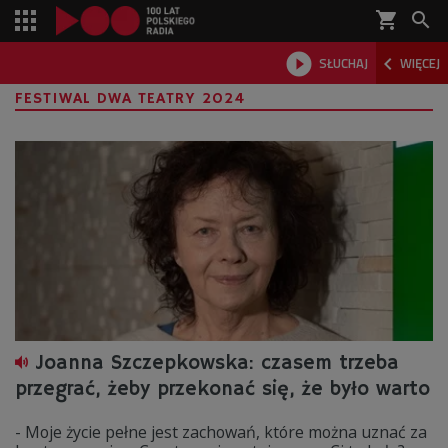
shopping_cart



SŁUCHAJ
WIĘCEJ

FESTIWAL DWA TEATRY 2024
Joanna Szczepkowska: czasem trzeba
przegrać, żeby przekonać się, że było warto
- Moje życie pełne jest zachowań, które można uznać za