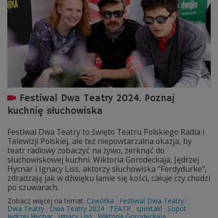
Festiwal Dwa Teatry 2024. Poznaj
kuchnię słuchowiska
Festiwal Dwa Teatry to święto Teatru Polskiego Radia i
Telewizji Polskiej, ale też niepowtarzalna okazja, by
teatr radiowy zobaczyć na żywo, zerknąć do
słuchowiskowej kuchni. Wiktoria Gorodeckaja, Jędrzej
Hycnar i Ignacy Liss, aktorzy słuchowiska "Ferdydurke",
zdradzają jak w dźwięku łamie się kości, całuje czy chodzi
po szuwarach.
Zobacz więcej na temat:
Czwórka
Festiwal Dwa Teatry
Dwa Teatry
Dwa Teatry 2024
TEATR
spektakl
Sopot
Jędrzej Hycnar
Ignacy Liss
Wiktoria Gorodeckaja