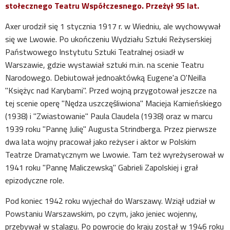
stołecznego Teatru Współczesnego. Przeżył 95 lat.
Axer urodził się 1 stycznia 1917 r. w Wiedniu, ale wychowywał
się we Lwowie. Po ukończeniu Wydziału Sztuki Reżyserskiej
Państwowego Instytutu Sztuki Teatralnej osiadł w
Warszawie, gdzie wystawiał sztuki m.in. na scenie Teatru
Narodowego. Debiutował jednoaktówką Eugene'a O'Neilla
"Księżyc nad Karybami". Przed wojną przygotował jeszcze na
tej scenie operę "Nędza uszczęśliwiona" Macieja Kamieńskiego
(1938) i "Zwiastowanie" Paula Claudela (1938) oraz w marcu
1939 roku "Pannę Julię" Augusta Strindberga. Przez pierwsze
dwa lata wojny pracował jako reżyser i aktor w Polskim
Teatrze Dramatycznym we Lwowie. Tam też wyreżyserował w
1941 roku "Pannę Maliczewską" Gabrieli Zapolskiej i grał
epizodyczne role.
Pod koniec 1942 roku wyjechał do Warszawy. Wziął udział w
Powstaniu Warszawskim, po czym, jako jeniec wojenny,
przebywał w stalagu. Po powrocie do kraju został w 1946 roku