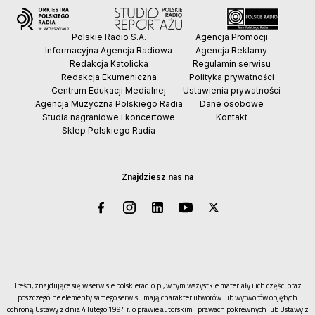
Polskie Radio S.A.
Agencja Promocji
Informacyjna Agencja Radiowa
Agencja Reklamy
Redakcja Katolicka
Regulamin serwisu
Redakcja Ekumeniczna
Polityka prywatności
Centrum Edukacji Medialnej
Ustawienia prywatności
Agencja Muzyczna Polskiego Radia
Dane osobowe
Studia nagraniowe i koncertowe
Kontakt
Sklep Polskiego Radia
Znajdziesz nas na
Treści, znajdujące się w serwisie polskieradio.pl, w tym wszystkie materiały i ich części oraz
poszczególne elementy samego serwisu mają charakter utworów lub wytworów objętych
ochroną Ustawy z dnia 4 lutego 1994 r. o prawie autorskim i prawach pokrewnych lub Ustawy z