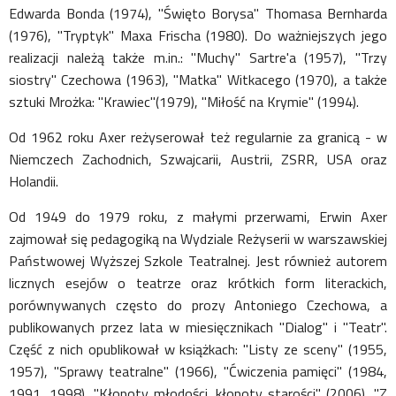
Edwarda Bonda (1974), "Święto Borysa" Thomasa Bernharda
(1976), "Tryptyk" Maxa Frischa (1980). Do ważniejszych jego
realizacji należą także m.in.: "Muchy" Sartre'a (1957), "Trzy
siostry" Czechowa (1963), "Matka" Witkacego (1970), a także
sztuki Mrożka: "Krawiec"(1979), "Miłość na Krymie" (1994).
Od 1962 roku Axer reżyserował też regularnie za granicą - w
Niemczech Zachodnich, Szwajcarii, Austrii, ZSRR, USA oraz
Holandii.
Od 1949 do 1979 roku, z małymi przerwami, Erwin Axer
zajmował się pedagogiką na Wydziale Reżyserii w warszawskiej
Państwowej Wyższej Szkole Teatralnej. Jest również autorem
licznych esejów o teatrze oraz krótkich form literackich,
porównywanych często do prozy Antoniego Czechowa, a
publikowanych przez lata w miesięcznikach "Dialog" i "Teatr".
Część z nich opublikował w książkach: "Listy ze sceny" (1955,
1957), "Sprawy teatralne" (1966), "Ćwiczenia pamięci" (1984,
1991, 1998), "Kłopoty młodości, kłopoty starości" (2006), "Z