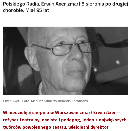
Polskiego Radia. Erwin Axer zmarł 5 sierpnia po długiej
MISTRZOWIE
chorobie. Miał 95 lat.
MATYSIAKOWIE
W JEZIORANACH
Erwin Axer
Foto: Mariusz Kubik/Wikimedia Commons
W niedzielę 5 sierpnia w Warszawie zmarł Erwin Axer –
reżyser teatralny, eseista i pedagog, jeden z największych
twórców powojennego teatru, wieloletni dyrektor