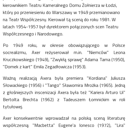
kierownikiem Teatru Kameralnego Domu Żołnierza w Łodzi,
który po przeniesieniu do Warszawy w 1949 przemianowano
na Teatr Współczesny. Kierował tą sceną do roku 1981. W
latach 1954-1957 był dyrektorem połączonych scen Teatru
Współczesnego i Narodowego.
Po 1949 roku, w okresie obowiązującego w Polsce
socrealizmu, Axer reżyserował m.in. "Niemców" Leona
Kruczkowskiego (1949), "Zwykłą sprawę" Adama Tarna (1950),
"Domek z kart" Emila Zegadłowicza (1953).
Ważną realizacją Axera była premiera "Kordiana" Juliusza
Słowackiego (1956) i "Tango" Sławomira Mrożka (1965). Jedną
z głośniejszych inscenizacji Axera była też "Kariera Arturo Ui"
Bertolta Brechta (1962) z Tadeuszem Łomnickim w roli
tytułowej.
Axer konsekwentnie wprowadzał na polską sceną literaturę
współczesną: "Macbetta" Eugene'a Ionesco (1972), "Lira"