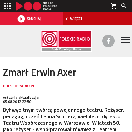
shopping_cart



SŁUCHAJ
WIĘCEJ

O TEATRZE
Zmarł Erwin Axer
REPERTUAR
SŁUCHOWISKA
ostatnia aktualizacja:
05.08.2012 22:50
AKTUALNOŚCI
Był wybitnym twórcą powojennego teatru. Reżyser,
pedagog, uczeń Leona Schillera, wieloletni dyrektor
Teatru Współczesnego w Warszawie. W latach 50. -
DWA TEATRY 2026
jako reżyser - współpracował również z Teatrem