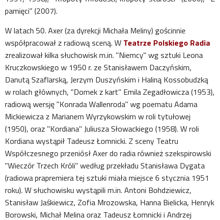
pamięci" (2007).
W latach 50. Axer (za dyrekcji Michała Meliny) gościnnie
współpracował z radiową sceną. W
Teatrze Polskiego Radia
zrealizował kilka słuchowisk m.in. "Niemcy" wg sztuki Leona
Kruczkowskiego w 1950 r. ze Stanisławem Daczyńskim,
Danutą Szaflarską, Jerzym Duszyńskim i Haliną Kossobudzką
w rolach głównych, "Domek z kart" Emila Zegadłowicza (1953),
radiową wersję "Konrada Wallenroda" wg poematu Adama
Mickiewicza z Marianem Wyrzykowskim w roli tytułowej
(1950), oraz "Kordiana" Juliusza Słowackiego (1958). W roli
Kordiana wystąpił Tadeusz Łomnicki. Z sceny Teatru
Współczesnego przeniósł Axer do radia również szekspirowski
"Wieczór Trzech Króli" według przekładu Stanisława Dygata
(radiowa prapremiera tej sztuki miała miejsce 6 stycznia 1951
roku). W słuchowisku wystąpili m.in. Antoni Bohdziewicz,
Stanisław Jaśkiewicz, Zofia Mrozowska, Hanna Bielicka, Henryk
Borowski, Michał Melina oraz Tadeusz Łomnicki i Andrzej