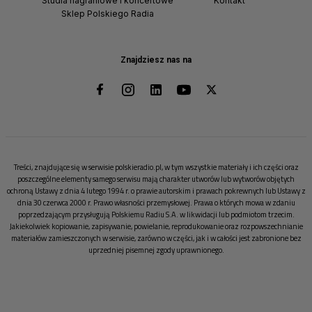
Studia nagraniowe i koncertowe
Kontakt
Sklep Polskiego Radia
Znajdziesz nas na
Treści, znajdujące się w serwisie polskieradio.pl, w tym wszystkie materiały i ich części oraz
poszczególne elementy samego serwisu mają charakter utworów lub wytworów objętych
ochroną Ustawy z dnia 4 lutego 1994 r. o prawie autorskim i prawach pokrewnych lub Ustawy z
dnia 30 czerwca 2000 r. Prawo własności przemysłowej. Prawa o których mowa w zdaniu
poprzedzającym przysługują Polskiemu Radiu S.A. w likwidacji lub podmiotom trzecim.
Jakiekolwiek kopiowanie, zapisywanie, powielanie, reprodukowanie oraz rozpowszechnianie
materiałów zamieszczonych w serwisie, zarówno w części, jak i w całości jest zabronione bez
uprzedniej pisemnej zgody uprawnionego.