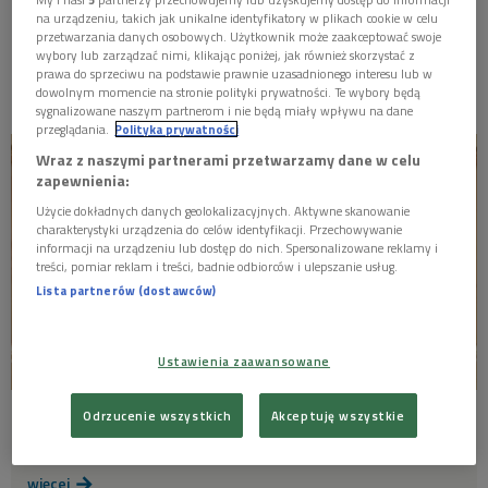
W najbliższą niedzielę, 2 września, zainaugurujemy
MISTRZOWIE
na urządzeniu, takich jak unikalne identyfikatory w plikach cookie w celu
nowy sezon na Scenie Teatralnej Trójki. O 21:05
przetwarzania danych osobowych. Użytkownik może zaakceptować swoje
zapraszamy na słuchowisko Piotra Cieplaka pt. "O
wybory lub zarządzać nimi, klikając poniżej, jak również skorzystać z
niewiedzy w praktyce czyli droga do Portugalii".
MATYSIAKOWIE
prawa do sprzeciwu na podstawie prawnie uzasadnionego interesu lub w
dowolnym momencie na stronie polityki prywatności. Te wybory będą
sygnalizowane naszym partnerom i nie będą miały wpływu na dane
W JEZIORANACH
przeglądania.
Polityka prywatności
Wraz z naszymi partnerami przetwarzamy dane w celu
zapewnienia:
Użycie dokładnych danych geolokalizacyjnych. Aktywne skanowanie
charakterystyki urządzenia do celów identyfikacji. Przechowywanie
informacji na urządzeniu lub dostęp do nich. Spersonalizowane reklamy i
treści, pomiar reklam i treści, badnie odbiorców i ulepszanie usług.
Lista partnerów (dostawców)
Ustawienia zaawansowane
Piotr Cieplak: O niewiedzy w praktyce, czyli
Odrzucenie wszystkich
Akceptuję wszystkie

droga do Portugalii
więcej
