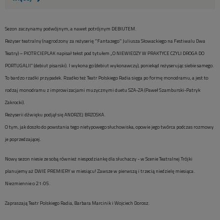
Sezon zaczynamy podwójnym, a nawet potrójnym DEBIUTEM.
Reżyser teatralny (nagrodzony za reżyserię "Fantazego" Juliusza Słowackiego na Festiwalu Dwa
Teatry) – PIOTR CIEPLAK napisał tekst pod tytułem „O NIEWIEDZY W PRAKTYCE CZYLI DROGA DO
PORTUGALII” (debiut pisarski). I wykona go (debiut wykonawczy), poniekąd reżyserując siebie samego.
To bardzo rzadki przypadek. Rzadko też Teatr Polskiego Radia sięga po formę monodramu, a jest to
rodzaj monodramu z improwizacjami muzycznymi duetu SZA-ZA (Paweł Szamburski-Patryk
Zakrocki).
Reżyserii dźwięku podjął się ANDRZEJ BRZOSKA.
O tym, jak doszło do powstania tego nietypowego słuchowiska, opowie jego twórca podczas rozmowy
je poprzedzającej.
Nowy sezon niesie ze sobą również niespodziankę dla słuchaczy - w Scenie Teatralnej Trójki
planujemy aż DWIE PREMIERY w miesiącu! Zawsze w pierwszą i trzecią niedzielę miesiąca.
Niezmiennie o 21:05.
Zapraszają Teatr Polskiego Radia, Barbara Marcinik i Wojciech Dorosz.