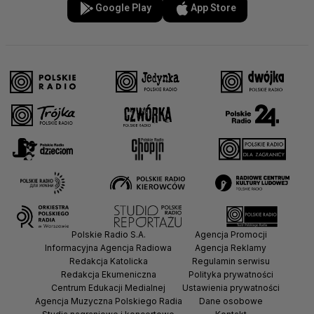
Google Play
App Store
Polskie Radio S.A.
Agencja Promocji
Informacyjna Agencja Radiowa
Agencja Reklamy
Redakcja Katolicka
Regulamin serwisu
Redakcja Ekumeniczna
Polityka prywatności
Centrum Edukacji Medialnej
Ustawienia prywatności
Agencja Muzyczna Polskiego Radia
Dane osobowe