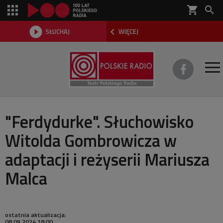
shopping_cart



SŁUCHAJ
WIĘCEJ

O TEATRZE
"Ferdydurke". Słuchowisko
Witolda Gombrowicza w
REPERTUAR
adaptacji i reżyserii Mariusza
SŁUCHOWISKA
Malca
AKTUALNOŚCI
DWA TEATRY 2026
ostatnia aktualizacja:
08.09.2024 18:00