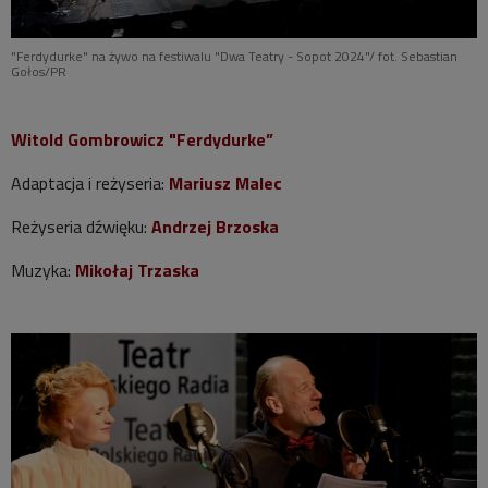
"Ferdydurke" na żywo na festiwalu "Dwa Teatry - Sopot 2024"/ fot. Sebastian
Gołos/PR
Witold Gombrowicz "Ferdydurke”
Adaptacja i reżyseria:
Mariusz Malec
Reżyseria dźwięku:
Andrzej Brzoska
Muzyka:
Mikołaj Trzaska