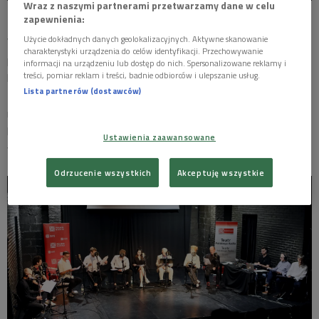
Wraz z naszymi partnerami przetwarzamy dane w celu
nagranie słuchowiska "Ferdydurke"
Foto: Sebastian Gołos/PR
zapewnienia:
Użycie dokładnych danych geolokalizacyjnych. Aktywne skanowanie
Witold Gombrowicz w swojej książce "Ferdydurke" stworzył
charakterystyki urządzenia do celów identyfikacji. Przechowywanie
ponadczasowe dzieło, które odbiło się szerokim echem w
informacji na urządzeniu lub dostęp do nich. Spersonalizowane reklamy i
treści, pomiar reklam i treści, badnie odbiorców i ulepszanie usług.
literaturze nie tylko polskiej, ale również międzynarodowej.
Lista partnerów (dostawców)
Tłumaczona na wiele języków, stała się klasyczną pozycją,
reprezentującą niezwykłą satyrę i karykaturę społeczeństwa, z
którego okowów główny bohater stara się za wszelką cenę
Ustawienia zaawansowane
wyrwać.
Odrzucenie wszystkich
Akceptuję wszystkie