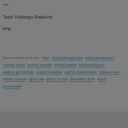
***
Teatr Polskiego Radia/mt
kmp
Zobacz więcej na temat:
teatr
teatr polskiego radia
witold gombrowicz
mariusz malec
andrzej brzoska
mikołaj trzaska
kazimierz kaczor
wiktoria gorodeckaja
justyna kowalska
szymon mysłakowski
mateusz rusin
robert czebotar
ignacy liss
jędrzej hycnar
dwa teatry 2024
sopot
słuchowisko