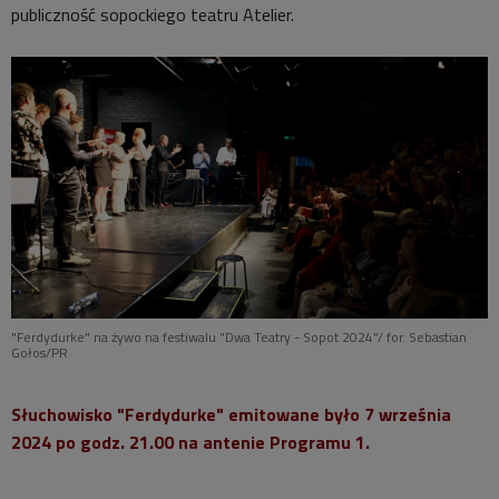
publiczność sopockiego teatru Atelier.
"Ferdydurke" na żywo na festiwalu "Dwa Teatry - Sopot 2024"/ for. Sebastian
Gołos/PR
Słuchowisko "Ferdydurke" emitowane było 7 września
2024 po godz. 21.00 na antenie Programu 1.