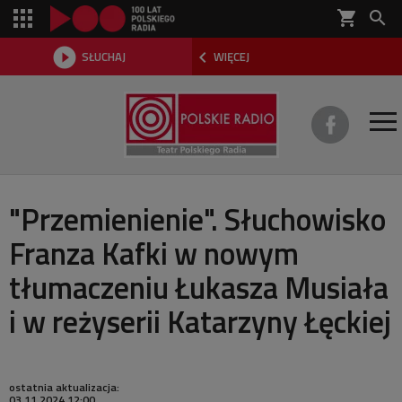
shopping_cart



SŁUCHAJ
WIĘCEJ

O TEATRZE
"Przemienienie". Słuchowisko
Franza Kafki w nowym
REPERTUAR
tłumaczeniu Łukasza Musiała
SŁUCHOWISKA
i w reżyserii Katarzyny Łęckiej
AKTUALNOŚCI
DWA TEATRY 2026
ostatnia aktualizacja:
03.11.2024 12:00