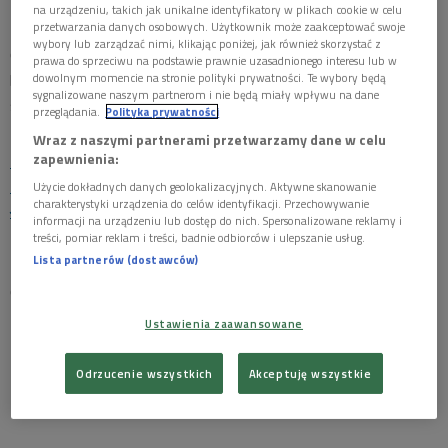
na urządzeniu, takich jak unikalne identyfikatory w plikach cookie w celu
Piwowarski/PR
przetwarzania danych osobowych. Użytkownik może zaakceptować swoje
wybory lub zarządzać nimi, klikając poniżej, jak również skorzystać z
Gregor Samsa odbywa niełatwą podróż do swojego wnętrza,
prawa do sprzeciwu na podstawie prawnie uzasadnionego interesu lub w
by na ołtarzu wzniesionym przez najbliższych złożyć ofiarę z
dowolnym momencie na stronie polityki prywatności. Te wybory będą
sygnalizowane naszym partnerom i nie będą miały wpływu na dane
samego siebie.
przeglądania.
Polityka prywatności
Wraz z naszymi partnerami przetwarzamy dane w celu
zapewnienia:
"Przemienienie". Słuchowisko Franza Kafki w nowym
tłumaczeniu Łukasza Musiała i w reżyserii Katarzyny
Użycie dokładnych danych geolokalizacyjnych. Aktywne skanowanie
charakterystyki urządzenia do celów identyfikacji. Przechowywanie
Łęckiej dostępne jest na stronie podcastowej
informacji na urządzeniu lub dostęp do nich. Spersonalizowane reklamy i
polskieradio.pl
treści, pomiar reklam i treści, badnie odbiorców i ulepszanie usług.
Lista partnerów (dostawców)
Opowiadanie Franza Kafki na nowo przetłumaczył Łukasz
Musiał.
Ustawienia zaawansowane
Odrzucenie wszystkich
Akceptuję wszystkie