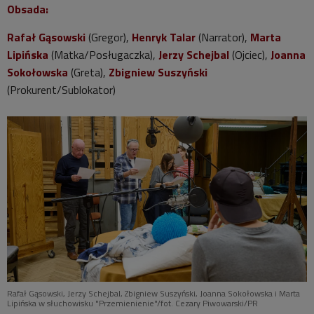
Obsada:
Rafał Gąsowski
(Gregor),
Henryk Talar
(Narrator),
Marta
Lipińska
(Matka/Posługaczka),
Jerzy Schejbal
(Ojciec),
Joanna
Sokołowska
(Greta),
Zbigniew Suszyński
(Prokurent/Sublokator)
Rafał Gąsowski, Jerzy Schejbal, Zbigniew Suszyński, Joanna Sokołowska i Marta
Lipińska w słuchowisku "Przemienienie"/fot. Cezary Piwowarski/PR