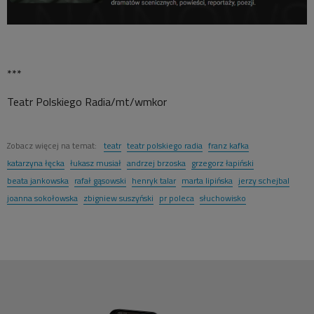
***
Teatr Polskiego Radia/mt/wmkor
Zobacz więcej na temat:
teatr
teatr polskiego radia
franz kafka
katarzyna łęcka
łukasz musiał
andrzej brzoska
grzegorz łapiński
beata jankowska
rafał gąsowski
henryk talar
marta lipińska
jerzy schejbal
joanna sokołowska
zbigniew suszyński
pr poleca
słuchowisko