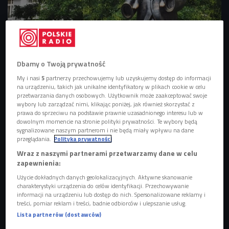
Pomnik Franza Kafki w Pradze
Foto: Shutterstock/K.O.Photography
Franz Kafka to w ostatnim czasie postać niezwykle
Dbamy o Twoją prywatność
popularna w mediach społecznościowych.
My i nasi
5
partnerzy przechowujemy lub uzyskujemy dostęp do informacji
Social media pełne są postów i rolek na temat jego
na urządzeniu, takich jak unikalne identyfikatory w plikach cookie w celu
twórczości, ale też biografii.
przetwarzania danych osobowych. Użytkownik może zaakceptować swoje
wybory lub zarządzać nimi, klikając poniżej, jak również skorzystać z
Młodzi szczególnie cenią "Przemianę", w której
prawa do sprzeciwu na podstawie prawnie uzasadnionego interesu lub w
odnajdują komentarze do otaczającego ich świata.
dowolnym momencie na stronie polityki prywatności. Te wybory będą
sygnalizowane naszym partnerom i nie będą miały wpływu na dane
przeglądania.
Polityka prywatności
Wraz z naszymi partnerami przetwarzamy dane w celu
W ostatnim czasie twórczość, ale i biografia Franza Kafki,
zapewnienia:
niemieckojęzycznego pisarza pochodzenia żydowskiego,
Użycie dokładnych danych geolokalizacyjnych. Aktywne skanowanie
charakterystyki urządzenia do celów identyfikacji. Przechowywanie
przez całe życie związanego z Pragą
, jest bardzo
informacji na urządzeniu lub dostęp do nich. Spersonalizowane reklamy i
popularna w mediach społecznościowych. Powstają rolki,
treści, pomiar reklam i treści, badnie odbiorców i ulepszanie usług.
recenzje, opowieści o jego pisarstwie i życiu.
Lista partnerów (dostawców)