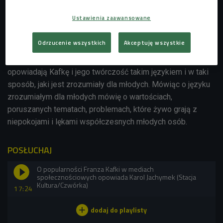
Franz Kafka w social mediach
Ustawienia zaawansowane
- W tym chodzi o to, jak ten Kafka jest opowiadamy. Dziś
jest go sporo w social mediach - przyznaje Karol Jachymek,
Odrzucenie wszystkich
Akceptuję wszystkie
kulturoznawca z Uniwersytetu SWPS. - Jest mnóstwo
trenów związanych z tą postacią. Filmy na Tiktoku
opowiadają Kafkę i jego twórczość takim językiem i w taki
sposób, jaki jest zrozumiały dla młodych. Mówiąc o języku
zrozumiałym dla młodych mówię o wartościach,
poruszanych tematach, problemach, które żywo grają z
niepokojami i lękami współczesnych młodych osób.
POSŁUCHAJ
O popularności Franza Kafki w mediach
społecznościowych opowiada Karol Jachymek (Stacja
Kultura/Czwórka)
17:24