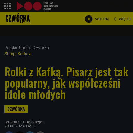
shopping_cart



WIĘCEJ
SŁUCHAJ

Polskie Radio
Czwórka
Stacja Kultura
Rolki z Kafką. Pisarz jest tak
popularny, jak współcześni
idole młodych
ostatnia aktualizacja:
28.06.2024 14:16