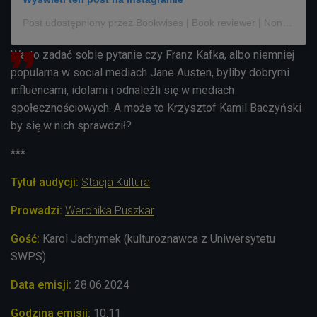
Post udostępniony przez Bookwises | Book reviewer | Nonfiction | Illustrated summary (@bookwises)
Warto zadać sobie pytanie czy Franz Kafka, albo niemniej
popularna w social mediach Jane Austen, byliby dobrymi
influencami, idolami i odnaleźli się w mediach
społecznościowych. A może to Krzysztof Kamil Baczyński
by się w nich sprawdził?
***
Tytuł audycji:
Stacja Kultura
Prowadzi:
Weronika Puszkar
Gość:
Karol Jachymek (kulturoznawca z Uniwersytetu
SWPS)
Data emisji:
28.06
.2024
Godzina emisji:
10.11