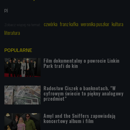
pj
czwórka
franz kafka
weronika puszkar
kultura
Zobacz więcej na temat:
literatura
POPULARNE
Film dokumentalny o powrocie Linkin
Park trafi do kin
Radosław Ciszek o banknotach. "W
cyfrowym świecie to piękny analogowy
przedmiot"
Amyl and the Sniffers zapowiadają
koncertowy album i film