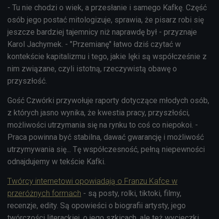
- Tu nie chodzi o wiek, a przesłanie i samego Kafkę. Część
osób jego postać mitologizuje, sprawia, że pisarz robi się
jeszcze bardziej tajemnicy niż naprawdę był - przyznaje
Karol Jachymek. - "Przemianę" łatwo dziś czytać w
kontekście kapitalizmu i tego, jakie lęki są współcześnie z
nim związane, czyli istotną, rzeczywistą obawę o
przyszłość.
Gość Czwórki przywołuje raporty dotyczące młodych osób,
z których jasno wynika, że kwestia pracy, przyszłości,
możliwości utrzymania się na rynku to coś co niepokoi. -
Praca powinna być stabilna, dawać gwarancję i możliwość
utrzymywania się... Tę współczesność, pełną niepewności
odnajdujemy w tekście Kafki.
Twórcy internetowi opowiadają o Franzu Kafce w
przeróżnych formach
- są posty, rolki, tiktoki, filmy,
recenzje, edity. Są opowieści o biografii artysty, jego
twórczości literackiej, o jego szkicach, ale też wycieczki