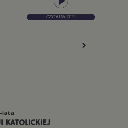
play_arrow
CZYTAJ WIĘCEJ
-lata
I KATOLICKIEJ