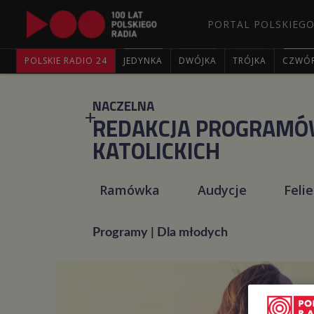
PORTAL POLSKIEGO
POLSKIE RADIO 24
JEDYNKA
DWÓJKA
TRÓJKA
CZWÓ
NACZELNA
REDAKCJA PROGRAM
KATOLICKICH
Ramówka
Audycje
Feli
Programy | Dla młodych