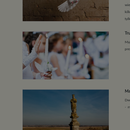
wie
kil
tyl
Tr
Maj
pre
Ma
Dwa
- m