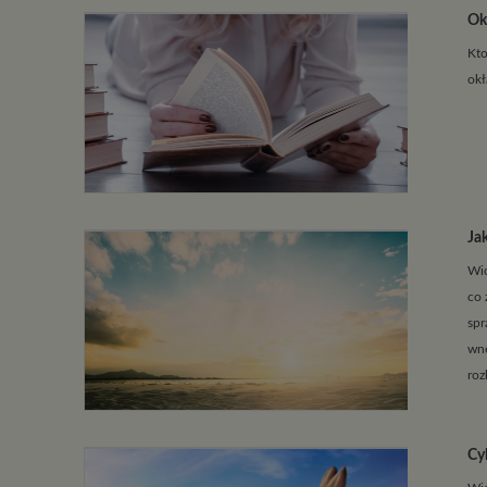
Ok
Kto
okł
Ja
Wio
co 
spr
wnę
roz
Cy