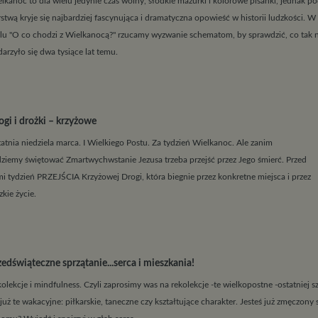
lkanoc to dla wielu jedynie czas wolny, słodkie mazurki i kolorowe pisanki, jednak po
stwą kryje się najbardziej fascynująca i dramatyczna opowieść w historii ludzkości. 
lu "O co chodzi z Wielkanocą?" rzucamy wyzwanie schematom, by sprawdzić, co tak
arzyło się dwa tysiące lat temu.
ogi i drożki – krzyżowe
atnia niedziela marca. I Wielkiego Postu. Za tydzień Wielkanoc. Ale zanim
ziemy świętować Zmartwychwstanie Jezusa trzeba przejść przez Jego śmierć. Przed
i tydzień PRZEJŚCIA Krzyżowej Drogi, która biegnie przez konkretne miejsca i przez
zkie życie.
zedświąteczne sprzątanie...serca i mieszkania!
olekcje i mindfulness. Czyli zaprosimy was na rekolekcje -te wielkopostne -ostatniej sz
 już te wakacyjne: piłkarskie, taneczne czy kształtujące charakter. Jesteś już zmęczony