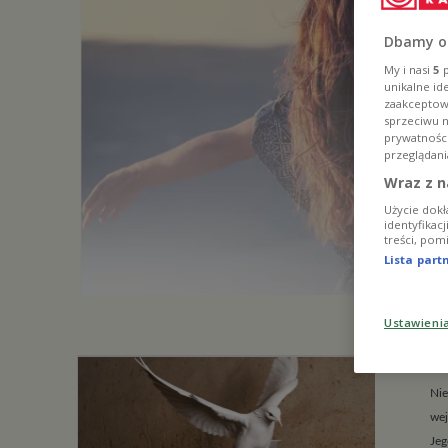
Dbamy o
My i nasi
5
p
unikalne id
zaakceptowa
sprzeciwu 
prywatnośc
przeglądani
Wraz z n
Użycie dokł
identyfikac
treści, pom
Lista par
Ustawieni
Po
Nie
wej
Jeg