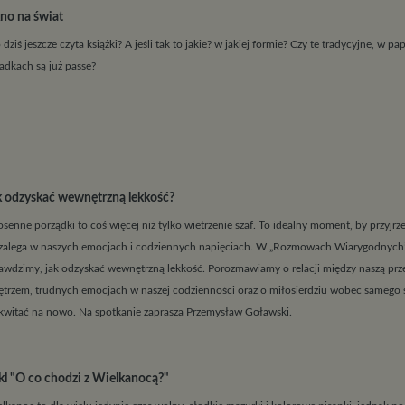
no na świat
 dziś jeszcze czyta książki? A jeśli tak to jakie? w jakiej formie? Czy te tradycyjne, w p
adkach są już passe?
k odzyskać wewnętrzną lekkość?
senne porządki to coś więcej niż tylko wietrzenie szaf. To idealny moment, by przyjrze
zalega w naszych emocjach i codziennych napięciach. W „Rozmowach Wiarygodnych
awdzimy, jak odzyskać wewnętrzną lekkość. Porozmawiamy o relacji między naszą prze
trzem, trudnych emocjach w naszej codzienności oraz o miłosierdziu wobec samego s
kwitać na nowo. Na spotkanie zaprasza Przemysław Goławski.
kl "O co chodzi z Wielkanocą?"