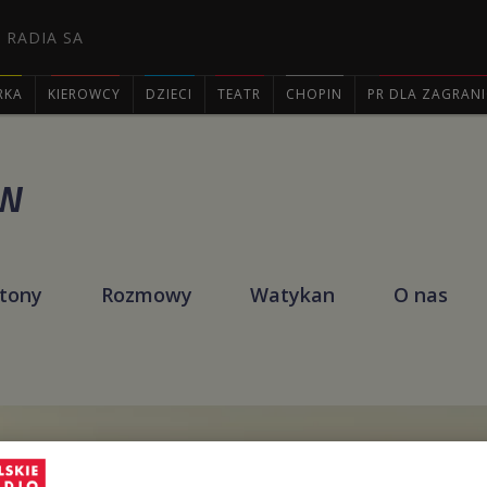
 RADIA SA
RKA
KIEROWCY
DZIECI
TEATR
CHOPIN
PR DLA ZAGRAN

ÓW
etony
Rozmowy
Watykan
O nas