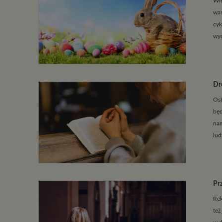
Wie
war
cyk
wyd
Dr
Ost
będ
nam
lud
Pr
Rek
też