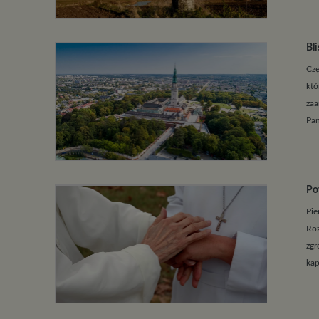
Bl
Czę
któ
zaa
Pan
Po
Pie
Roz
zgr
kap