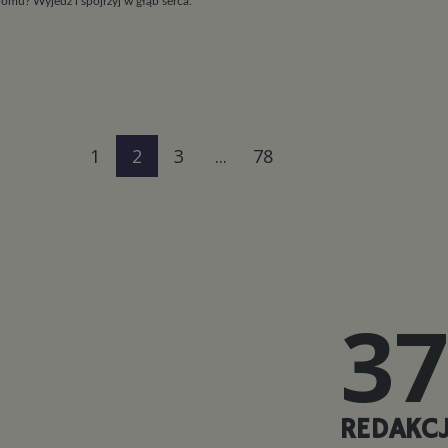
omu? Wyjedź i spojrzyj w głąb serca.
1
2
3
...
78
37
REDAKCJ