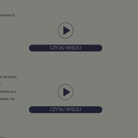
apierowych
play_arrow
CZYTAJ WIĘCEJ
ć się temu,
”
play_arrow
strzenią a
iebie, by
CZYTAJ WIĘCEJ