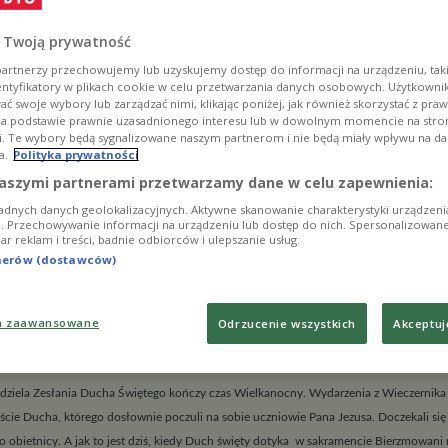
 Twoją prywatność
artnerzy przechowujemy lub uzyskujemy dostęp do informacji na urządzeniu, taki
entyfikatory w plikach cookie w celu przetwarzania danych osobowych. Użytkown
ć swoje wybory lub zarządzać nimi, klikając poniżej, jak również skorzystać z pra
na podstawie prawnie uzasadnionego interesu lub w dowolnym momencie na stroni
i. Te wybory będą sygnalizowane naszym partnerom i nie będą miały wpływu na d
a.
Polityka prywatności
aszymi partnerami przetwarzamy dane w celu zapewnienia:
adnych danych geolokalizacyjnych. Aktywne skanowanie charakterystyki urządzen
ji. Przechowywanie informacji na urządzeniu lub dostęp do nich. Spersonalizowane
iar reklam i treści, badnie odbiorców i ulepszanie usług.
tnerów (dostawców)
a zaawansowane
Odrzucenie wszystkich
Akceptuj
czuj Ducha… Świętego
dziela Zesłania Ducha Świętego kończy czas Wielkanocny. Wydarzenia z Wieczernik
ście Ducha, którego dosłownie poczuli na sobie uczniowie Pana Jezusa. Doczekali się
o obietnicy. A jak to jest dziś, kiedy Duch święty dotyka w sakramencie Bierzmowan