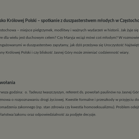
isko Królowej Polski – spotkanie z duszpasterstwem młodych w Częstoch
stochowa – miejsce pielgrzymek, modlitwy i ważnych wydarzeń w historii. Jak żyje się
re dla wielu jest duchowym celem? Czy Maryja wciąż mówi coś młodym? W rozmowi
ngażowanymi w duszpasterstwo zapytamy, jak dziś przeżywa się Uroczystość Najświęt
ny Królowej Polski i czy bliskość Jasnej Góry może zmieniać codzienność wiary.
wołania
rwsza godzina: o. Tadeusz Iwaszczyszyn, referent ds. powołań paulinów na Jasnej Gór
mowa o rozpoznawaniu drogi życiowej. Kwestie formalne i przeszkody w przyjęciu d
omadzenia zakonnego (np. stan zdrowia czy kwestia homoseksualizmu). Problem odejś
łaństwa/zakonu oraz odpowiedzialność za podjęte decyzje.