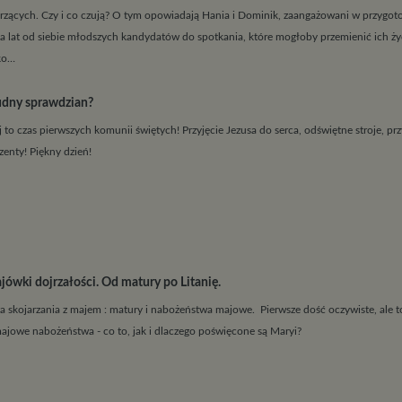
rzących. Czy i co czują? O tym opowiadają Hania i Dominik, zaangażowani w przygot
ka lat od siebie młodszych kandydatów do spotkania, które mogłoby przemienić ich ży
ko…
udny sprawdzian?
 to czas pierwszych komunii świętych! Przyjęcie Jezusa do serca, odświętne stroje, prz
zenty! Piękny dzień!
jówki dojrzałości. Od matury po Litanię.
 skojarzania z majem : matury i nabożeństwa majowe. Pierwsze dość oczywiste, ale t
ajowe nabożeństwa - co to, jak i dlaczego poświęcone są Maryi?