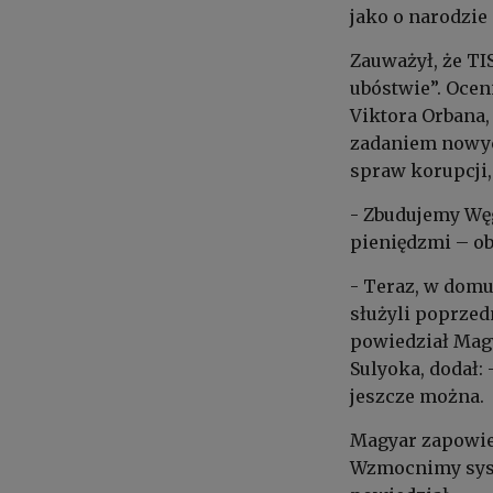
jako o narodzie
Zauważył, że TI
ubóstwie”. Ocen
Viktora Orbana, 
zadaniem nowych
spraw korupcji,
- Zbudujemy Węg
pieniędzmi – ob
- Teraz, w dom
służyli poprzed
powiedział Magy
Sulyoka, dodał:
jeszcze można.
Magyar zapowied
Wzmocnimy syst