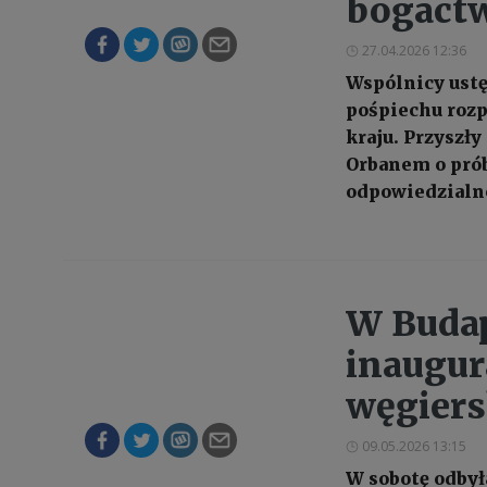
bogact
27.04.2026 12:36
Wspólnicy ustę
pośpiechu rozp
kraju. Przyszł
Orbanem o prób
odpowiedzialno
W Budap
inaugu
węgiers
09.05.2026 13:15
W sobotę odbył