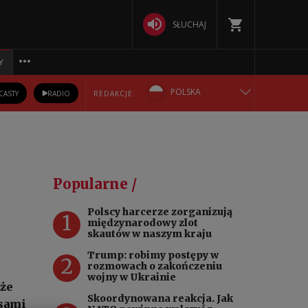
SŁUCHAJ
Y
POLSKA
CASTY
RADIO
REDAKCJE:
ENGLISH
БЕЛАРУСКАЯ
Popularne /
DEUTSCH
Polscy harcerze zorganizują
1
międzynarodowy zlot
РУССКИЙ
skautów w naszym kraju
Trump: robimy postępy w
2
УКРАЇНСЬКА
rozmowach o zakończeniu
wojny w Ukrainie
 że
Skoordynowana reakcja. Jak
osami