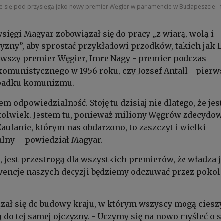
e się pod przysięgą jako nowy premier Węgier w parlamencie w Budapeszcie
ysięgi Magyar zobowiązał się do pracy „z wiarą, wolą i
zyzny”, aby sprostać przykładowi przodków, takich jak 
rwszy premier Węgier, Imre Nagy - premier podczas
omunistycznego w 1956 roku, czy Jozsef Antall - pierw
upadku komunizmu.
em odpowiedzialność. Stoję tu dzisiaj nie dlatego, że je
kolwiek. Jestem tu, ponieważ miliony Węgrów zdecydow
Zaufanie, którym nas obdarzono, to zaszczyt i wielki
lny – powiedział Magyar.
ło, jest przestrogą dla wszystkich premierów, że władza j
wencje naszych decyzji będziemy odczuwać przez pokol
ał się do budowy kraju, w którym wszyscy mogą cieszy
 do tej samej ojczyzny. - Uczymy się na nowo myśleć o 