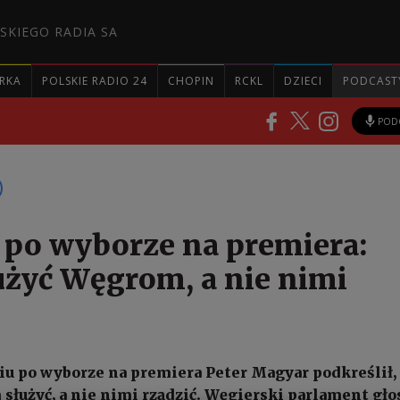
SKIEGO RADIA SA
RKA
POLSKIE RADIO 24
CHOPIN
RCKL
DZIECI
PODCAST
POD
po wyborze na premiera:
użyć Węgrom, a nie nimi
 po wyborze na premiera Peter Magyar podkreślił,
służyć, a nie nimi rządzić. Węgierski parlament gł