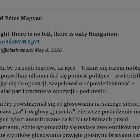
M Péter Magyar:
ght, there is no left, there is only Hungarian.
com/3dZ8YMXp71
 (@clashreport)
May 9, 2026
i, by patrzyli rządowi na ręce. - Uczmy się razem na bł
e pozwólmy nikomu dać się ponieść polityce - stwierdzi
jąc się do opozycji, zaapelował o odpowiedzialność. -
ałać patriotycznie w opozycji - podkreślił.
tóry powstrzymał się od głosowania na samego siebie,
osów „za” i 54 głosy „przeciw”. Pierwsze posiedzenie 
ier było transmitowane na kilku telebimach przed
amentu, gdzie zgromadziły się tysiące zwolenników n
nie wyników głosowania przyjęto głośnymi brawami z