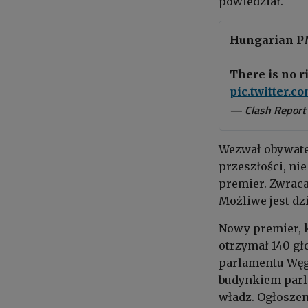
powiedział.
Hungarian P
There is no ri
pic.twitter.
— Clash Report
Wezwał obywatel
przeszłości, ni
premier. Zwraca
Możliwe jest dzi
Nowy premier, k
otrzymał 140 gł
parlamentu Węg
budynkiem parl
władz. Ogłosze