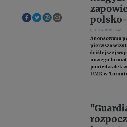
zapowie
polsko-
13.04.2026 16:45
Anonsowana pr
pierwsza wizyt
ściślejszej wsp
nowego formatu
poniedziałek w
UMK w Toruniu
"Guardi
rozpocz