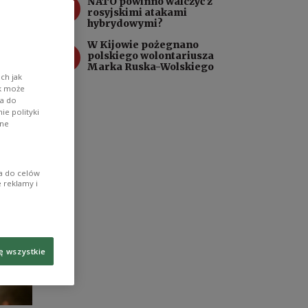
3
NATO powinno walczyć z
rosyjskimi atakami
hybrydowymi?
W Kijowie pożegnano
4
polskiego wolontariusza
Marka Ruska-Wolskiego
ch jak
ik może
wa do
e polityki
ane
ia do celów
 reklamy i
ę wszystkie