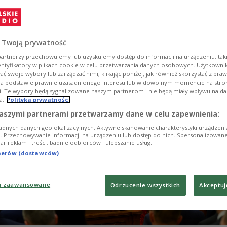
łów poparł w sobotę kandydaturę lidera Tiszy na
fa rządu.
 Twoją prywatność
artnerzy przechowujemy lub uzyskujemy dostęp do informacji na urządzeniu, taki
entyfikatory w plikach cookie w celu przetwarzania danych osobowych. Użytkown
ć swoje wybory lub zarządzać nimi, klikając poniżej, jak również skorzystać z pra
na podstawie prawnie uzasadnionego interesu lub w dowolnym momencie na stroni
i. Te wybory będą sygnalizowane naszym partnerom i nie będą miały wpływu na d
a.
Polityka prywatności
aszymi partnerami przetwarzamy dane w celu zapewnienia:
adnych danych geolokalizacyjnych. Aktywne skanowanie charakterystyki urządzen
ji. Przechowywanie informacji na urządzeniu lub dostęp do nich. Spersonalizowane
iar reklam i treści, badnie odbiorców i ulepszanie usług.
tnerów (dostawców)
a zaawansowane
Odrzucenie wszystkich
Akceptuj