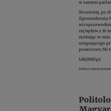
w samym parlam
Wcześniej, po z
Zgromadzenia N
wiceprzewodnicz
się będzie z 16
zyskując w nim 
ustępującego pr
prawicowy Mi H
IAR/PAP/pż
Zobacz więcej na tem
Politol
Magyara