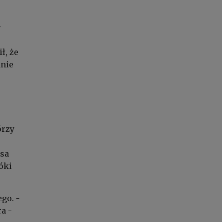
w
ł, że
anie
órzy
asa
óki
go. -
a -