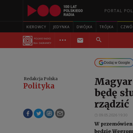
PORTAL POL
KIEROWCY
JEDYNKA
DWÓJKA
TRÓJKA
CZWÓ
Dodaj w Google
Magyar 
Redakcja Polska
Polityka
będę sł
rządzić
09.05.2026 19:30
W przemówieniu
będzie Węgrom 