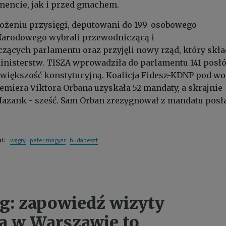
encie, jak i przed gmachem.
łożeniu przysięgi, deputowani do 199-osobowego
arodowego wybrali przewodniczącą i
ących parlamentu oraz przyjęli nowy rząd, który skła
 ministerstw. TISZA wprowadziła do parlamentu 141 posł
większość konstytucyjną. Koalicja Fidesz-KDNP pod w
emiera Viktora Orbana uzyskała 52 mandaty, a skrajnie
azank - sześć. Sam Orban zrezygnował z mandatu posła
węgry
peter magyar
budapeszt
at:
og: zapowiedź wizyty
 w Warszawie to