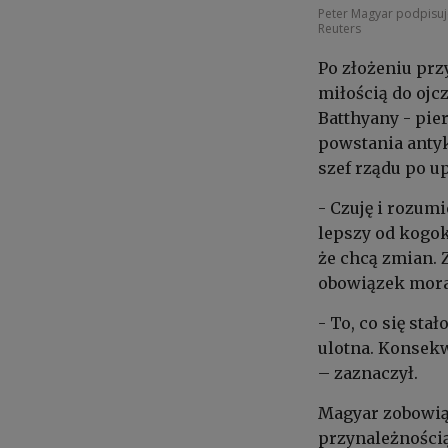
Peter Magyar podpisuj
Reuters
Po złożeniu prz
miłością do ojc
Batthyany - pie
powstania antyk
szef rządu po 
- Czuję i rozumi
lepszy od kogo
że chcą zmian. 
obowiązek mora
- To, co się sta
ulotna. Konsek
– zaznaczył.
Magyar zobowiąz
przynależnością