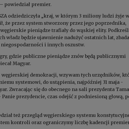
 – powiedział premier.
SZA odziedziczyła „kraj, w którym 3 miliony ludzi żyje 
ił, że przez system stworzony przez jego poprzednika,
węgierskie pieniądze trafiały do wąskiej elity. Podkreśli
 władz będzie ujawnienie nadużyć ostatnich lat, zbad
 niegospodarności i innych oszustw.
ry, gdzie publiczne pieniądze znów będą publicznymi
iecał Magyar.
u węgierskiej demokracji, wzywam tych urzędników, kt
niemu systemowi, do ustąpienia, najpóźniej 31 maja -
ar. Zwracając się do obecnego na sali prezydenta Tam
 - Panie prezydencie, czas odejść z podniesioną głową, p
ział też przegląd węgierskiego systemu konstytucyjne
em kontroli oraz ograniczymy liczbę kadencji premier