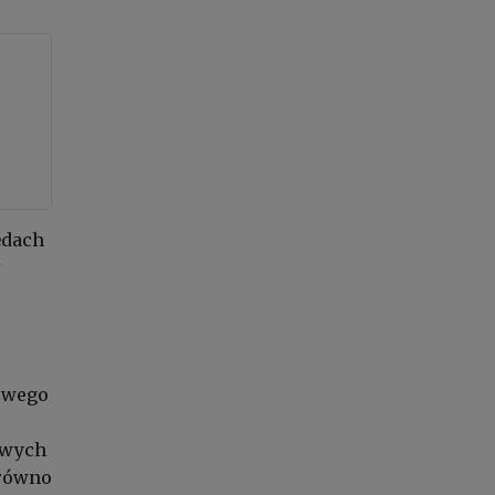
ędach
ł
nowego
owych
arówno