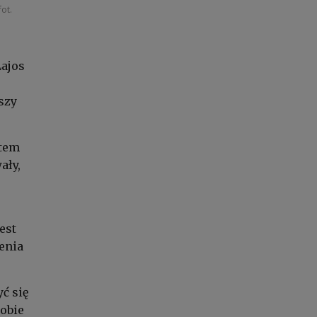
fot.
Lajos
szy
stem
ały,
est
enia
ć się
sobie