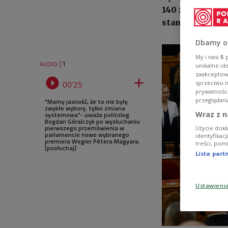
140 ze 199 pos
stanowisko sze
Dbamy o
My i nasi
5
p
1
AUDIO
unikalne id
zaakceptowa


00'25
sprzeciwu 
prywatnośc
przeglądani
"Mamy jasność, że to nie były
zwykłe wybory, tylko zmiana
Wraz z n
systemowa"- uważa politolog
Bogdan Góralczyk po wysłuchaniu
pierwszego przemówienia w
Użycie dokł
parlamencie nowo wybranego
identyfikac
premiera Wegier Pétera Magyara.
treści, pom
[posłuchaj]
Lista par
Ustawieni