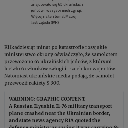
znajdowało się 65 ukraińskich
jeńców i wszyscy mieli zginąć.
Więcej na ten temat Maciej
Jastrzębski (IAR)
Kilkadziesiąt minut po katastrofie rosyjskie
ministerstwo obrony oświadczyło, że samolotem
przewożono 65 ukraińskich jeńców, z którymi
leciało 6 członków załogi i trzech konwojentów.
Natomiast ukraińskie media podają, że samolot
przewoził rakiety S-300.
WARNING: GRAPHIC CONTENT
A Russian Ilyushin Il-76 military transport
plane crashed near the Ukrainian border,
and state news agency RIA quoted the
defense ministry as saying it was carrying 65