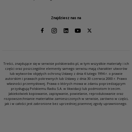
Znajdziesz nas na
Treści, znajdujące się w serwisie polskieradio.pl, w tym wszystkie materiały i ich
części oraz poszczególne elementy samego serwisu mają charakter utworów
lub wytworów objętych ochroną Ustawy z dnia 4 lutego 1994 r. o prawie
autorskim i prawach pokrewnych lub Ustawy z dnia 30 czerwca 2000 r. Prawo
własności przemysłowej. Prawa o których mowa w zdaniu poprzedzającym
przysługują Polskiemu Radiu S.A. w likwidacji lub podmiotom trzecim.
Jakiekolwiek kopiowanie, zapisywanie, powielanie, reprodukowanie oraz
rozpowszechnianie materiałów zamieszczonych w serwisie, zarówno w części,
jak i w całości jest zabronione bez uprzedniej pisemnej zgody uprawnionego.
SŁUCHAJ