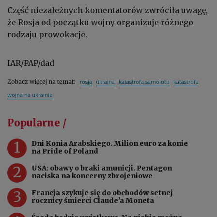
Część niezależnych komentatorów zwróciła uwagę,
że Rosja od początku wojny organizuje różnego
rodzaju prowokacje.
IAR/PAP/dad
rosja
ukraina
katastrofa samolotu
katastrofa
Zobacz więcej na temat:
wojna na ukrainie
Popularne /
1
Dni Konia Arabskiego. Milion euro za konie
na Pride of Poland
2
USA: obawy o braki amunicji. Pentagon
naciska na koncerny zbrojeniowe
3
Francja szykuje się do obchodów setnej
rocznicy śmierci Claude’a Moneta