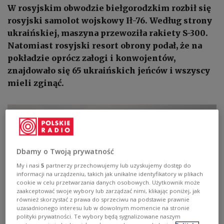
W rosyjskim obwodzie biełgorodzkim rozbił się
rosyjski samolot wojskowy Ił-76. Według strony
ukraińskiej, maszyna przewoziła rakiety S-300.
Natomiast rosyjski resort obrony podał, że na
pokładzie oprócz załogi i konwojentów,
znajdowało się 65 ukraińskich jeńców i wszyscy
mieli zginąć.
Dbamy o Twoją prywatność
My i nasi
5
partnerzy przechowujemy lub uzyskujemy dostęp do
informacji na urządzeniu, takich jak unikalne identyfikatory w plikach
cookie w celu przetwarzania danych osobowych. Użytkownik może
zaakceptować swoje wybory lub zarządzać nimi, klikając poniżej, jak
również skorzystać z prawa do sprzeciwu na podstawie prawnie
uzasadnionego interesu lub w dowolnym momencie na stronie
polityki prywatności. Te wybory będą sygnalizowane naszym