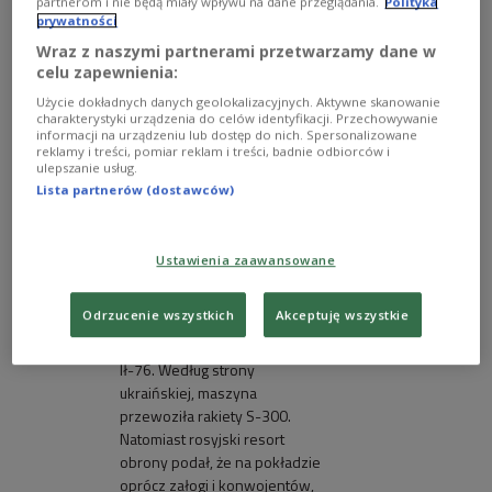
partnerom i nie będą miały wpływu na dane przeglądania.
Polityka
W Rosji rozbił się samolot wojskowy z ponad 70 osobami na
prywatności
pokładzie
shutterstock
Wraz z naszymi partnerami przetwarzamy dane w
O katastrofie jako pierwsze poinformowały
celu zapewnienia:
serwisy internetowe "Baza" i "112". Maszyna spadła
Użycie dokładnych danych geolokalizacyjnych. Aktywne skanowanie
charakterystyki urządzenia do celów identyfikacji. Przechowywanie
kilka kilometrów od Biełgorodu, w okolicach wsi
informacji na urządzeniu lub dostęp do nich. Spersonalizowane
Jabłonowo. Portal Meduza ustalił, że godzinę przed
reklamy i treści, pomiar reklam i treści, badnie odbiorców i
ulepszanie usług.
katastrofą w Biełgorodzie ogłoszono alarm
Lista partnerów (dostawców)
przeciwrakietowy.
Ustawienia zaawansowane
00:38
W rosyjskim obwodzie
Odrzucenie wszystkich
Akceptuję wszystkie
biełgorodzkim rozbił się
rosyjski samolot wojskowy
Ił-76. Według strony
ukraińskiej, maszyna
przewoziła rakiety S-300.
Natomiast rosyjski resort
obrony podał, że na pokładzie
oprócz załogi i konwojentów,