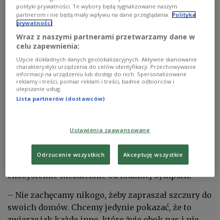
Pierwsza pokazuje, jakie naprawdę są szczury i jak
polityki prywatności. Te wybory będą sygnalizowane naszym
funkcjonują w środowisku miejskim. Druga
partnerom i nie będą miały wpływu na dane przeglądania.
Polityka
prywatności
analizuje społeczne uprzedzenia wobec tych
Wraz z naszymi partnerami przetwarzamy dane w
zwierząt. Trzecia zaś wyjaśnia ich status w
celu zapewnienia:
polskim prawie.
Użycie dokładnych danych geolokalizacyjnych. Aktywne skanowanie
charakterystyki urządzenia do celów identyfikacji. Przechowywanie
informacji na urządzeniu lub dostęp do nich. Spersonalizowane
– Szczur nie zapracował sobie sam na ten
reklamy i treści, pomiar reklam i treści, badnie odbiorców i
ulepszanie usług.
wizerunek. To raczej kultura go na niego nałożyła
Lista partnerów (dostawców)
– mówi Wypychewicz.
Fundacja nie próbuje przekonywać, że szczury
Ustawienia zaawansowane
powinny stać się nowymi miejskimi pupilami.
Wręcz przeciwnie. Chodzi raczej o zmianę sposobu
Odrzucenie wszystkich
Akceptuję wszystkie
myślenia o zwierzęciu, które istnieje w miejskim
ekosystemie niezależnie od ludzkiej sympatii.
– Nie zachęcamy nikogo, żeby zapraszał szczury do
swoich domów. Chcemy jedynie pokazać, że to
zwierzę jak każde inne, które żyje obok nas i nie