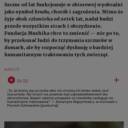
Szczur od lat funkcjonuje w zbiorowej wyobraźni
jako symbol brudu, chorób i zagrożenia. Mimo że
żyje obok człowieka od setek lat, nadal budzi
przede wszystkim strach i obrzydzenie.
Fundacja Mushika chce to zmienić — nie po to,
by przekonać ludzi do trzymania szczurów w
domach, ale by rozpocząć dyskusję o bardziej
humanitarnym traktowaniu tych zwierząt.
1
AUDIO


04'55
„To, że boimy się szczurów albo nie chcemy ich blisko siebie, jest
zrozumiałe. Ale strach nie powinien być usprawiedliwieniem dla
okrucieństwa. Nawet zwierzę uznawane za szkodnika zasługuje na
humanitarne traktowanie.” — Katarzyna Wypychewicz, w rozmowie z
Piotrem Żułnowskim [posłuchaj]