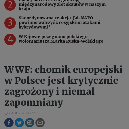
2
międzynarodowy zlot skautów w naszym
kraju
Skoordynowana reakcja. Jak NATO
3
powinno walczyć z rosyjskimi atakami
hybrydowymi?
4
W Kijowie pożegnano polskiego
wolontariusza Marka Ruska-Wolskiego
WWF: chomik europejski
w Polsce jest krytycznie
zagrożony i niemal
zapomniany
29.01.2026 12:55