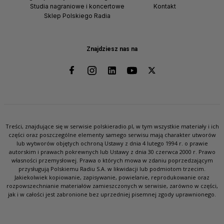
Studia nagraniowe i koncertowe
Kontakt
Sklep Polskiego Radia
Znajdziesz nas na
Treści, znajdujące się w serwisie polskieradio.pl, w tym wszystkie materiały i ich
części oraz poszczególne elementy samego serwisu mają charakter utworów
lub wytworów objętych ochroną Ustawy z dnia 4 lutego 1994 r. o prawie
autorskim i prawach pokrewnych lub Ustawy z dnia 30 czerwca 2000 r. Prawo
własności przemysłowej. Prawa o których mowa w zdaniu poprzedzającym
przysługują Polskiemu Radiu S.A. w likwidacji lub podmiotom trzecim.
Jakiekolwiek kopiowanie, zapisywanie, powielanie, reprodukowanie oraz
rozpowszechnianie materiałów zamieszczonych w serwisie, zarówno w części,
jak i w całości jest zabronione bez uprzedniej pisemnej zgody uprawnionego.