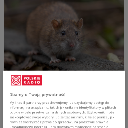
zdjęcie ilustracyjne
Foto: fot. pixaby/JonPauling
Punktem wyjścia nowej kampanii fundacji jest
Dbamy o Twoją prywatność
raport poświęcony szczurom wolno żyjącym. Jak
My i nasi
5
partnerzy przechowujemy lub uzyskujemy dostęp do
informacji na urządzeniu, takich jak unikalne identyfikatory w plikach
podkreśla
Katarzyna Wypychewicz
, to pierwsza
cookie w celu przetwarzania danych osobowych. Użytkownik może
tego typu publikacja w Polsce. Raport składa się z
zaakceptować swoje wybory lub zarządzać nimi, klikając poniżej, jak
również skorzystać z prawa do sprzeciwu na podstawie prawnie
trzech części: biologicznej, kulturowej i prawnej.
uzasadnionego interesu lub w dowolnym momencie na stronie