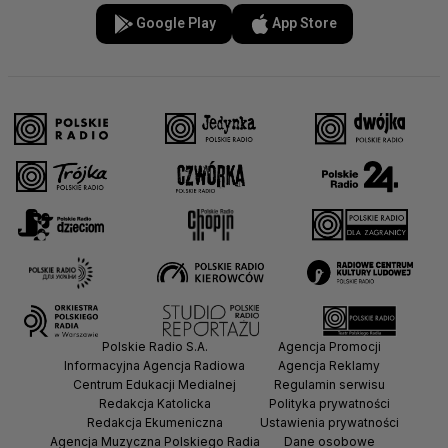
Google Play
App Store
Polskie Radio S.A.
Agencja Promocji
Informacyjna Agencja Radiowa
Agencja Reklamy
Centrum Edukacji Medialnej
Regulamin serwisu
Redakcja Katolicka
Polityka prywatności
Redakcja Ekumeniczna
Ustawienia prywatności
Agencja Muzyczna Polskiego Radia
Dane osobowe