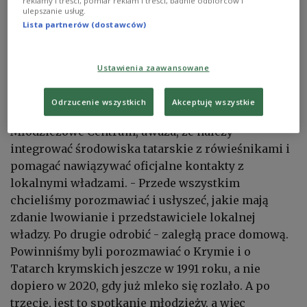
reklamy i treści, pomiar reklam i treści, badnie odbiorców i
ulepszanie usług.
Lista partnerów (dostawców)
Ustawienia zaawansowane
Uczestnicy panelu
Fot.: Wojciech Jankowski/Kurier Galicyjski
Odrzucenie wszystkich
Akceptuję wszystkie
Alim Uskut, lider organizacji tatarskiej
Młodzieżowe Centrum, uważa, że należy
integrować środowiska tatarskie z rówieśnikami i
pomagać nawiązywać oficjalne kontakty z
lokalnymi władzami. - Przede wszystkim
chcieliśmy porozmawiać i usłyszeć, jakie mają
zdanie lwowianie i przedstawiciele lokalnej
władzy. Po drugie odrobić - zaległą prace domową.
Powinniśmy byli porozmawiać o Krymie i o
Tatarch krymskich jeszcze w 1991 roku, a nie
dopiero w 2020, gdy już mleko się rozlało. A po
trzecie, jest to spotkanie młodzieży, a więc