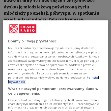
kwarantanny Tatarzy zdążyli zorganizować
dyskusję młodzieżową poświęconą życiu
młodzieży po aneksji półwyspu. W spotkaniu
wzięli udział młodzi Tatarzy krymscy,
sympatycy Tatarów i Andrij Moskalenko,
zastępca mera miasta do spraw rozwoju.
Dbamy o Twoją prywatność
1
AUDIO
My i nasi
5
partnerzy przechowujemy lub uzyskujemy dostęp do


informacji na urządzeniu, takich jak unikalne identyfikatory w plikach
02'25
cookie w celu przetwarzania danych osobowych. Użytkownik może
zaakceptować swoje wybory lub zarządzać nimi, klikając poniżej, jak
Lwów: panel młodzieżowy "Czym dziś dla mnie jest Krym?". Przygotował
również skorzystać z prawa do sprzeciwu na podstawie prawnie
- Wojciech Jankowski
uzasadnionego interesu lub w dowolnym momencie na stronie
polityki prywatności. Te wybory będą sygnalizowane naszym
partnerom i nie będą miały wpływu na dane przeglądania.
Polityka
prywatności
Wraz z naszymi partnerami przetwarzamy dane w
celu zapewnienia:
Użycie dokładnych danych geolokalizacyjnych. Aktywne skanowanie
charakterystyki urządzenia do celów identyfikacji. Przechowywanie
informacji na urządzeniu lub dostęp do nich. Spersonalizowane