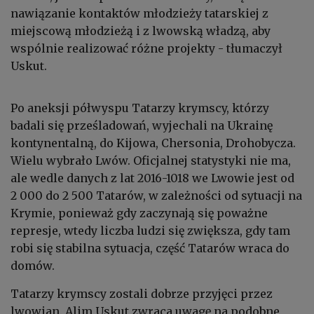
nawiązanie kontaktów młodzieży tatarskiej z
miejscową młodzieżą i z lwowską władzą, aby
wspólnie realizować różne projekty - tłumaczył
Uskut.
Po aneksji półwyspu Tatarzy krymscy, którzy
badali się prześladowań, wyjechali na Ukrainę
kontynentalną, do Kijowa, Chersonia, Drohobycza.
Wielu wybrało Lwów. Oficjalnej statystyki nie ma,
ale wedle danych z lat 2016-1018 we Lwowie jest od
2 000 do 2 500 Tatarów, w zależności od sytuacji na
Krymie, ponieważ gdy zaczynają się poważne
represje, wtedy liczba ludzi się zwiększa, gdy tam
robi się stabilna sytuacja, część Tatarów wraca do
domów.
Tatarzy krymscy zostali dobrze przyjęci przez
lwowian. Alim Uskut zwraca uwagę na podobne