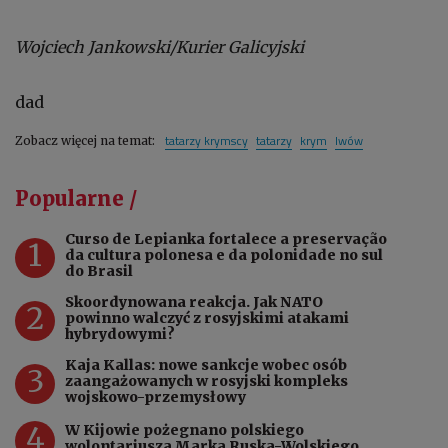
Wojciech Jankowski/Kurier Galicyjski
dad
tatarzy krymscy
tatarzy
krym
lwów
Zobacz więcej na temat:
Popularne /
Curso de Lepianka fortalece a preservação
1
da cultura polonesa e da polonidade no sul
do Brasil
Skoordynowana reakcja. Jak NATO
2
powinno walczyć z rosyjskimi atakami
hybrydowymi?
Kaja Kallas: nowe sankcje wobec osób
3
zaangażowanych w rosyjski kompleks
wojskowo-przemysłowy
4
W Kijowie pożegnano polskiego
wolontariusza Marka Ruska-Wolskiego