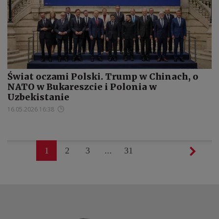
Świat oczami Polski. Trump w Chinach, o
NATO w Bukareszcie i Polonia w
Uzbekistanie
16.05.2026 16:38
1
2
3
...
31