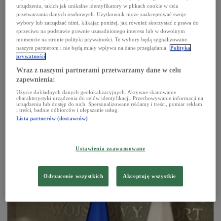
urządzeniu, takich jak unikalne identyfikatory w plikach cookie w celu
przetwarzania danych osobowych. Użytkownik może zaakceptować swoje
WIDZIANE Z POLSKI
wybory lub zarządzać nimi, klikając poniżej, jak również skorzystać z prawa do
sprzeciwu na podstawie prawnie uzasadnionego interesu lub w dowolnym
momencie na stronie polityki prywatności. Te wybory będą sygnalizowane
naszym partnerom i nie będą miały wpływu na dane przeglądania.
Polityka
prywatności
Wraz z naszymi partnerami przetwarzamy dane w celu
zapewnienia:
Użycie dokładnych danych geolokalizacyjnych. Aktywne skanowanie
charakterystyki urządzenia do celów identyfikacji. Przechowywanie informacji na
urządzeniu lub dostęp do nich. Spersonalizowane reklamy i treści, pomiar reklam
i treści, badnie odbiorców i ulepszanie usług.
Lista partnerów (dostawców)
Pamięć o ofiarach rzezi wołyńskiej,
bezpieczeństwo Europy i energia z Bałtyku
Ustawienia zaawansowane
18.07.2026 09:30
Odrzucenie wszystkich
Akceptuję wszystkie
WIDZIANE Z POLSKI