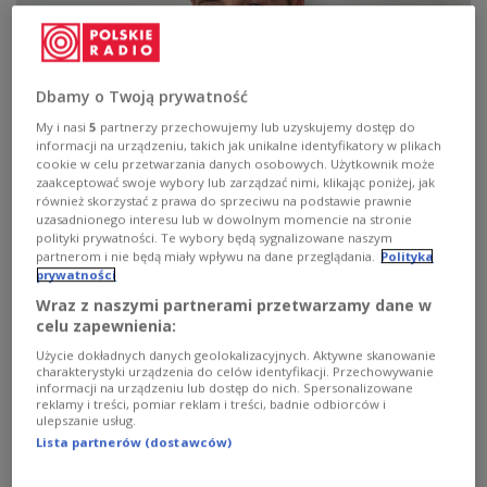
Dbamy o Twoją prywatność
My i nasi
5
partnerzy przechowujemy lub uzyskujemy dostęp do
informacji na urządzeniu, takich jak unikalne identyfikatory w plikach
cookie w celu przetwarzania danych osobowych. Użytkownik może
zaakceptować swoje wybory lub zarządzać nimi, klikając poniżej, jak
Ben Hodges
CTK Photo/Michal Krumphanzl
również skorzystać z prawa do sprzeciwu na podstawie prawnie
uzasadnionego interesu lub w dowolnym momencie na stronie
In der Nacht zu Mittwoch hatten russische
polityki prywatności. Te wybory będą sygnalizowane naszym
Drohnen bei einem massiven Angriff auf die
partnerom i nie będą miały wpływu na dane przeglądania.
Polityka
prywatności
Ukraine
mehrfach den polnischen Luftraum
Wraz z naszymi partnerami przetwarzamy dane w
verletzt
. Nach Angaben der Regierung in Warschau
celu zapewnienia:
könnte es sich um bis zu 19 Vorfälle handeln. Zum
Użycie dokładnych danych geolokalizacyjnych. Aktywne skanowanie
ersten Mal entschied das polnische Militär, einen
charakterystyki urządzenia do celów identyfikacji. Przechowywanie
informacji na urządzeniu lub dostęp do nich. Spersonalizowane
Teil der unbemannten Fluggeräte abzuschießen.
reklamy i treści, pomiar reklam i treści, badnie odbiorców i
Bislang wurden Drohnen oder Trümmer in
ulepszanie usług.
Lista partnerów (dostawców)
mehreren Ortschaften der Woiwodschaften Lublin,
Łódź, Ermland-Masuren und Masowien gefunden.