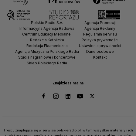
Polskie Radio S.A.
Agencja Promocji
Informacyjna Agencja Radiowa
Agencja Reklamy
Centrum Edukacji Medialnej
Regulamin serwisu
Redakcja Katolicka
Polityka prywatności
Redakcja Ekumeniczna
Ustawienia prywatności
Agencja Muzyczna Polskiego Radia
Dane osobowe
Studia nagraniowe i koncertowe
Kontakt
Sklep Polskiego Radia
Znajdziesz nas na
Treści, znajdujące się w serwisie polskieradio.pl, w tym wszystkie materiały i ich
części oraz poszczególne elementy samego serwisu mają charakter utworów