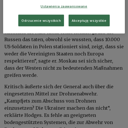
Ustawienia zaawansowane
„Kein Respekt vor den USA und Europa“
Odrzucenie wszystkich
Akceptuję wszystkie
Für Hodges ist der Vorfall Beleg dafür, dass
Russland die Nato nicht ernst nehme. „Dass die
Russen das taten, obwohl sie wussten, dass 10.000
US-Soldaten in Polen stationiert sind, zeigt, dass sie
weder die Vereinigten Staaten noch Europa
respektieren“, sagte er. Moskau sei sich sicher,
dass der Westen nicht zu bedeutenden Maßnahmen
greifen werde.
Kritisch äußerte sich der General auch über die
eingesetzten Mittel zur Drohnenabwehr.
„Kampfjets zum Abschuss von Drohnen
einzusetzen? Die Ukrainer machen das nicht“,
erklärte Hodges. Es fehle an geeigneten
bodengestützten Systemen, die zur Abwehr von