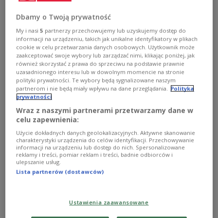
(Mitte), der Leiter des Büros für internationale Politik im Präsidialamt
Marcin Przydacz (2. v. r.) und der Leiter des Nationalen Sicherheitsbüros
Dbamy o Twoją prywatność
Bartosz Grodecki (links) während der Eröffnungssitzung des
Gipfeltreffens der Bukarester Neun (B9) in Bukarest am 13. dieses
My i nasi
5
partnerzy przechowujemy lub uzyskujemy dostęp do
Monats.
PAP/Piotr Nowak
informacji na urządzeniu, takich jak unikalne identyfikatory w plikach
cookie w celu przetwarzania danych osobowych. Użytkownik może
Beim Gipfel der Bukarester Neun in Rumänien
zaakceptować swoje wybory lub zarządzać nimi, klikając poniżej, jak
również skorzystać z prawa do sprzeciwu na podstawie prawnie
stimmt sich die
NATO-Ostflanke
am Mittwoch auf
uzasadnionego interesu lub w dowolnym momencie na stronie
die nächsten sicherheitspolitischen
polityki prywatności. Te wybory będą sygnalizowane naszym
Entscheidungen des Bündnisses ein. Neben den
partnerom i nie będą miały wpływu na dane przeglądania.
Polityka
prywatności
Staaten der Region werden in Bukarest NATO-
Wraz z naszymi partnerami przetwarzamy dane w
Generalsekretär
Mark Rutte
, der ukrainische
celu zapewnienia:
Präsident Wolodymyr Selenskyj, Vertreter des US-
Użycie dokładnych danych geolokalizacyjnych. Aktywne skanowanie
Außenministeriums und nordische Partner
charakterystyki urządzenia do celów identyfikacji. Przechowywanie
informacji na urządzeniu lub dostęp do nich. Spersonalizowane
erwartet.
reklamy i treści, pomiar reklam i treści, badnie odbiorców i
ulepszanie usług.
Lista partnerów (dostawców)
On 12-13 May
@SecGenNATO
will visit
Bucharest, Romania 🇷🇴 to attend the
#B9
Ustawienia zaawansowane
Summit, hosted by Romania & co-chaired by