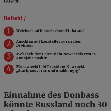
PAP/adn
Beliebt /
1
Weichsel auf historischem Tiefstand
2
Anschlag auf Hersteller russischer
Drohnen
3
Mehrheit der Polen sieht Nawrockis erstes
Amtsjahr positiv
4
Morawiecki lobt Präsident Nawrocki.
„Stark, souverän und unabhängig“
Einnahme des Donbass
könnte Russland noch 30