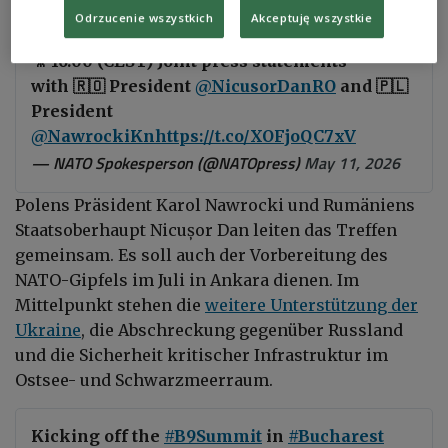
Poland
Odrzucenie wszystkich
Akceptuję wszystkie
🎥 16:00 (CEST) Joint press statements
with 🇷🇴 President
@NicusorDanRO
and 🇵🇱
President
@NawrockiKn
https://t.co/XOFjoQC7xV
— NATO Spokesperson (@NATOpress)
May 11, 2026
Polens Präsident Karol Nawrocki und Rumäniens
Staatsoberhaupt Nicușor Dan leiten das Treffen
gemeinsam. Es soll auch der Vorbereitung des
NATO-Gipfels im Juli in Ankara dienen. Im
Mittelpunkt stehen die
weitere Unterstützung der
Ukraine
, die Abschreckung gegenüber Russland
und die Sicherheit kritischer Infrastruktur im
Ostsee- und Schwarzmeerraum.
Kicking off the
#B9Summit
in
#Bucharest