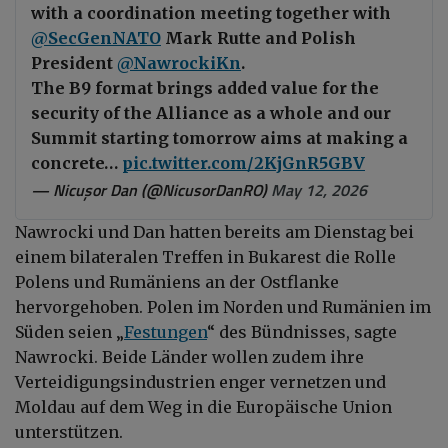
with a coordination meeting together with
@SecGenNATO
Mark Rutte and Polish
President
@NawrockiKn
.
The B9 format brings added value for the
security of the Alliance as a whole and our
Summit starting tomorrow aims at making a
concrete…
pic.twitter.com/2KjGnR5GBV
— Nicușor Dan (@NicusorDanRO)
May 12, 2026
Nawrocki und Dan hatten bereits am Dienstag bei
einem bilateralen Treffen in Bukarest die Rolle
Polens und Rumäniens an der Ostflanke
hervorgehoben. Polen im Norden und Rumänien im
Süden seien „
Festungen
“ des Bündnisses, sagte
Nawrocki. Beide Länder wollen zudem ihre
Verteidigungsindustrien enger vernetzen und
Moldau auf dem Weg in die Europäische Union
unterstützen.