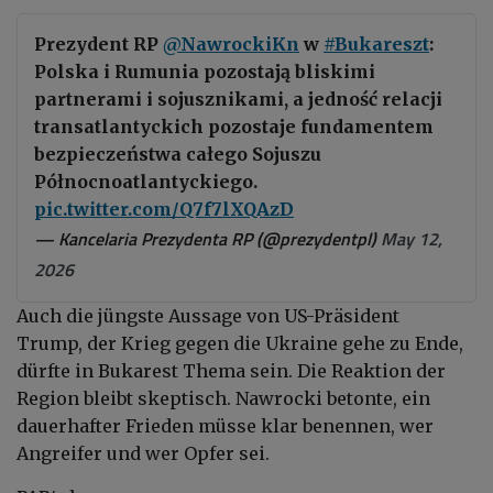
Prezydent RP
@NawrockiKn
w
#Bukareszt
:
Polska i Rumunia pozostają bliskimi
partnerami i sojusznikami, a jedność relacji
transatlantyckich pozostaje fundamentem
bezpieczeństwa całego Sojuszu
Północnoatlantyckiego.
pic.twitter.com/Q7f7lXQAzD
— Kancelaria Prezydenta RP (@prezydentpl)
May 12,
2026
Auch die jüngste Aussage von US-Präsident
Trump, der Krieg gegen die Ukraine gehe zu Ende,
dürfte in Bukarest Thema sein. Die Reaktion der
Region bleibt skeptisch. Nawrocki betonte, ein
dauerhafter Frieden müsse klar benennen, wer
Angreifer und wer Opfer sei.