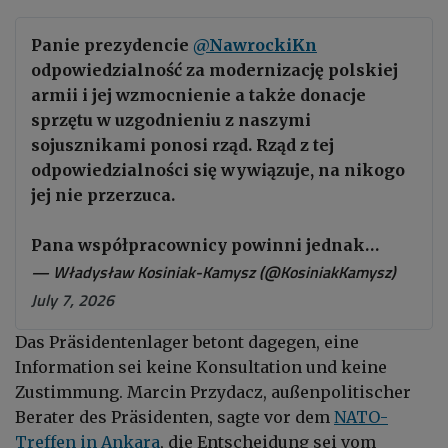
Panie prezydencie
@NawrockiKn
odpowiedzialność za modernizację polskiej
armii i jej wzmocnienie a także donacje
sprzętu w uzgodnieniu z naszymi
sojusznikami ponosi rząd. Rząd z tej
odpowiedzialności się wywiązuje, na nikogo
jej nie przerzuca.
Pana współpracownicy powinni jednak…
— Władysław Kosiniak-Kamysz (@KosiniakKamysz)
July 7, 2026
Das Präsidentenlager betont dagegen, eine
Information sei keine Konsultation und keine
Zustimmung. Marcin Przydacz, außenpolitischer
Berater des Präsidenten, sagte vor dem
NATO-
Treffen in Ankara
, die Entscheidung sei vom