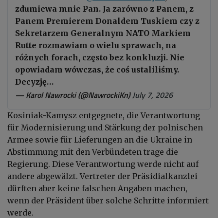
zdumiewa mnie Pan. Ja zarówno z Panem, z
Panem Premierem Donaldem Tuskiem czy z
Sekretarzem Generalnym NATO Markiem
Rutte rozmawiam o wielu sprawach, na
różnych forach, często bez konkluzji. Nie
opowiadam wówczas, że coś ustaliliśmy.
Decyzję…
— Karol Nawrocki (@NawrockiKn)
July 7, 2026
Kosiniak-Kamysz entgegnete, die Verantwortung
für Modernisierung und Stärkung der polnischen
Armee sowie für Lieferungen an die Ukraine in
Abstimmung mit den Verbündeten trage die
Regierung. Diese Verantwortung werde nicht auf
andere abgewälzt. Vertreter der Präsidialkanzlei
dürften aber keine falschen Angaben machen,
wenn der Präsident über solche Schritte informiert
werde.