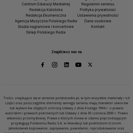
Centrum Edukacji Medialnej
Regulamin serwisu
Redakcja Katolicka
Polityka prywatności
Redakcja Ekumeniczna
Ustawienia prywatności
Agencja Muzyczna Polskiego Radia
Dane osobowe
Studia nagraniowe i koncertowe
Kontakt
Sklep Polskiego Radia
Znajdziesz nas na
Treści, znajdujące się w serwisie polskieradio.pl, w tym wszystkie materiały i ich
części oraz poszczególne elementy samego serwisu mają charakter utworów
lub wytworów objętych ochroną Ustawy z dnia 4 lutego 1994 r. o prawie
autorskim i prawach pokrewnych lub Ustawy z dnia 30 czerwca 2000 r. Prawo
własności przemysłowej. Prawa o których mowa w zdaniu poprzedzającym
przysługują Polskiemu Radiu S.A. w likwidacji lub podmiotom trzecim.
Jakiekolwiek kopiowanie, zapisywanie, powielanie, reprodukowanie oraz