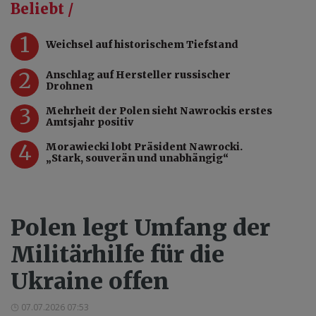
Beliebt /
1
Weichsel auf historischem Tiefstand
2
Anschlag auf Hersteller russischer
Drohnen
3
Mehrheit der Polen sieht Nawrockis erstes
Amtsjahr positiv
4
Morawiecki lobt Präsident Nawrocki.
„Stark, souverän und unabhängig“
Polen legt Umfang der
Militärhilfe für die
Ukraine offen
07.07.2026 07:53