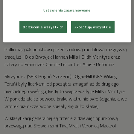
Ustawienia zaawansowane
Odrzucenie wszystkich
Akceptuję wszystkie
Tokio 2020 - SERWIS SPECJALNY
Polki mają 46 punktów i przed środową medalową rozgrywką
tracą już 18 do Brytyjek Hannah Mills i Eilidh McIntyre oraz
cztery do Francuzek Camille Lecointre i Aloise Retornaz.
Skrzypulec (SEJK Pogoń Szczecin) i Ogar-Hill (UKS Wiking
Toruń) były liderkami od początku zmagań aż do drugiego
niedzielnego wyścigu, kiedy to wyprzedziły je Mills i McIntyre.
W poniedziałek z powodu braku wiatru nie było ścigania, a we
wtorek biało-czerwone spisały się dużo słabiej.
W klasyfikacji generalnej są trzecie z dziewięciopunktową
przewagą nad Słowenkami Tiną Mrak i Veronicą Macarol.