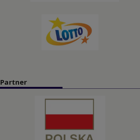
Kolarstwo torowe
Koszykówka
Koszykówka 3x3
Lekkoatletyka
Łucznictwo
Partner
Pięciobój nowoczesny
Piłka nożna
Piłka ręczna