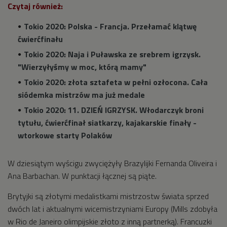
Czytaj również:
Tokio 2020: Polska - Francja. Przełamać klątwę
ćwierćfinału
Tokio 2020: Naja i Puławska ze srebrem igrzysk.
"Wierzyłyśmy w moc, którą mamy"
Tokio 2020: złota sztafeta w pełni ozłocona. Cała
siódemka mistrzów ma już medale
Tokio 2020: 11. DZIEŃ IGRZYSK. Włodarczyk broni
tytułu, ćwierćfinał siatkarzy, kajakarskie finały -
wtorkowe starty Polaków
W dziesiątym wyścigu zwyciężyły Brazylijki Fernanda Oliveira i
Ana Barbachan. W punktacji łącznej są piąte.
Brytyjki są złotymi medalistkami mistrzostw świata sprzed
dwóch lat i aktualnymi wicemistrzyniami Europy (Mills zdobyła
w Rio de Janeiro olimpijskie złoto z inną partnerką). Francuzki