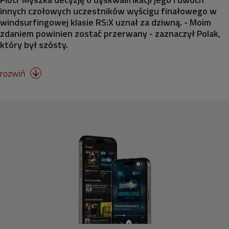
innych czołowych uczestników wyścigu finałowego w
Skoki do wody
windsurfingowej klasie RS:X uznał za dziwną. - Moim
zdaniem powinien zostać przerwany - zaznaczył Polak,
który był szósty.
Skoki na trampolinie
rozwiń

Surfing
Strzelectwo
Szermierka
Taekwondo
Tenis stołowy
Tenis ziemny