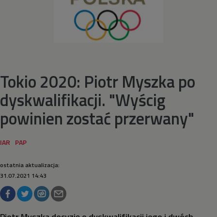
Piłka wodna
Pływanie
Pływanie synchroniczne
Tokio 2020: Piotr Myszka po
dyskwalifikacji. "Wyścig
Podnoszenie ciężarów
powinien zostać przerwany"
Rugby
Siatkówka
ostatnia aktualizacja:
31.07.2021 14:43
Siatkówka plażowa
Skateboarding
Piotr Myszka decyzję o dyskwalifikacji jego i dwóch