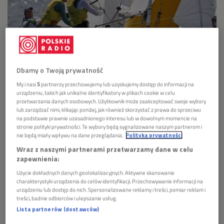
Dbamy o Twoją prywatność
Agnieszka Skrzypulec i Jolanta Ogar-Hill
Foto: PAP/EPA/OLIVIER HOSLET
My i nasi
5
partnerzy przechowujemy lub uzyskujemy dostęp do informacji na
urządzeniu, takich jak unikalne identyfikatory w plikach cookie w celu
Polskie Radio - Oficjalny Nadawca Radiowy Igrzysk
przetwarzania danych osobowych. Użytkownik może zaakceptować swoje wybory
lub zarządzać nimi, klikając poniżej, jak również skorzystać z prawa do sprzeciwu
Olimpijskich Tokio 2020 - przekaże 120 godzin transmisji,
na podstawie prawnie uzasadnionego interesu lub w dowolnym momencie na
relacji i serwisów z Japonii. Dodatkowo portal
stronie polityki prywatności. Te wybory będą sygnalizowane naszym partnerom i
nie będą miały wpływu na dane przeglądania.
Polityka prywatności
PolskieRadio24.pl specjalnie na to wielkie święto sportu
Wraz z naszymi partnerami przetwarzamy dane w celu
przygotował specjalny serwis.
zapewnienia:
Użycie dokładnych danych geolokalizacyjnych. Aktywne skanowanie
charakterystyki urządzenia do celów identyfikacji. Przechowywanie informacji na
urządzeniu lub dostęp do nich. Spersonalizowane reklamy i treści, pomiar reklam i
treści, badnie odbiorców i ulepszanie usług.
Lista partnerów (dostawców)