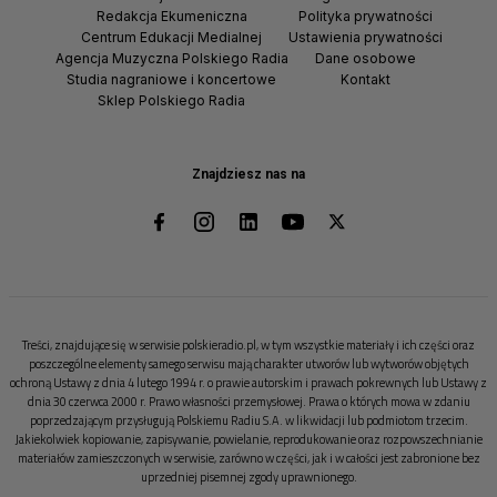
Redakcja Ekumeniczna
Polityka prywatności
Centrum Edukacji Medialnej
Ustawienia prywatności
Agencja Muzyczna Polskiego Radia
Dane osobowe
Studia nagraniowe i koncertowe
Kontakt
Sklep Polskiego Radia
Znajdziesz nas na
Treści, znajdujące się w serwisie polskieradio.pl, w tym wszystkie materiały i ich części oraz
poszczególne elementy samego serwisu mają charakter utworów lub wytworów objętych
ochroną Ustawy z dnia 4 lutego 1994 r. o prawie autorskim i prawach pokrewnych lub Ustawy z
dnia 30 czerwca 2000 r. Prawo własności przemysłowej. Prawa o których mowa w zdaniu
poprzedzającym przysługują Polskiemu Radiu S.A. w likwidacji lub podmiotom trzecim.
Jakiekolwiek kopiowanie, zapisywanie, powielanie, reprodukowanie oraz rozpowszechnianie
materiałów zamieszczonych w serwisie, zarówno w części, jak i w całości jest zabronione bez
uprzedniej pisemnej zgody uprawnionego.