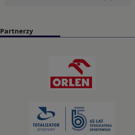
Jeździectwo
Judo
Partnerzy
Kajakarstwo
Kajakarstwo górskie
Karate
Kolarstwo BMX
Kolarstwo górskie
Kolarstwo szosowe