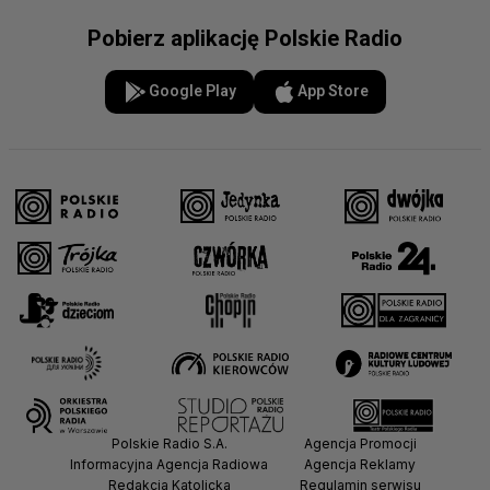
Triathlon
Pobierz aplikację Polskie Radio
Google Play
App Store
Wioślarstwo
Wspinaczka sportowa
Zapasy
Żeglarstwo
Polskie Radio S.A.
Agencja Promocji
Informacyjna Agencja Radiowa
Agencja Reklamy
Redakcja Katolicka
Regulamin serwisu