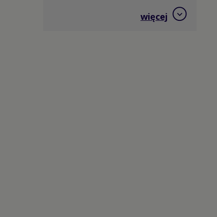
Hokej na trawie
więcej
Jeździectwo
Judo
Kajakarstwo
Kajakarstwo górskie
Karate
Kolarstwo BMX
Kolarstwo górskie