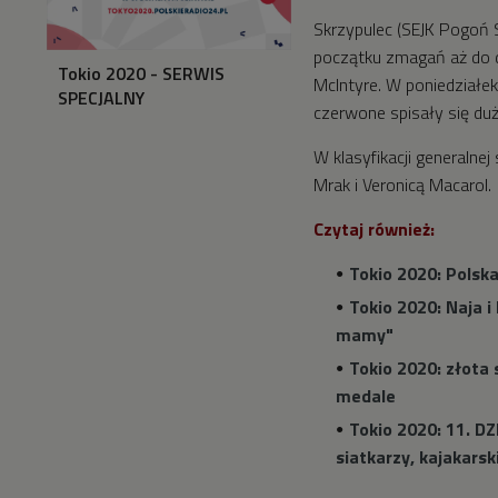
Skrzypulec (SEJK Pogoń Sz
początku zmagań aż do dr
Tokio 2020 - SERWIS
McIntyre. W poniedziałek
SPECJALNY
czerwone spisały się duż
W klasyfikacji generalne
Mrak i Veronicą Macarol.
Czytaj również:
Tokio 2020: Polska
Tokio 2020: Naja 
mamy"
Tokio 2020: złota
medale
Tokio 2020: 11. DZ
siatkarzy, kajakars