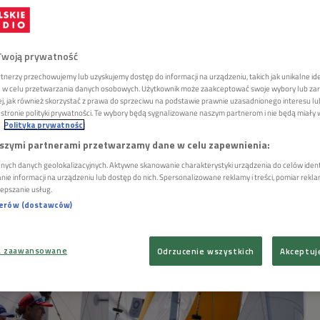
 Skrzypulec i Ogar straciły
Twoją prywatność
sce. Polskie żeglarki przed
tnerzy przechowujemy lub uzyskujemy dostęp do informacji na urządzeniu, takich jak unikalne id
ie w celu przetwarzania danych osobowych. Użytkownik może zaakceptować swoje wybory lub zar
adaniem
żej, jak również skorzystać z prawa do sprzeciwu na podstawie prawnie uzasadnionego interesu 
tronie polityki prywatności. Te wybory będą sygnalizowane naszym partnerom i nie będą miały
Polityka prywatności
szymi partnerami przetwarzamy dane w celu zapewnienia:
nych danych geolokalizacyjnych. Aktywne skanowanie charakterystyki urządzenia do celów identy
i Jolanta Ogar-Hill spadły z drugiego na trzecie
e informacji na urządzeniu lub dostęp do nich. Spersonalizowane reklamy i treści, pomiar reklam 
h regatach w żeglarskiej klasie 470. W dziesiątym
lepszanie usług.
ak wcześniejszym wtorkowym, były dopiero 15.
nerów (dostawców)
a zaawansowane
Odrzucenie wszystkich
Akceptuj