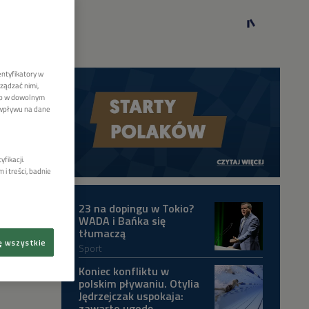
entyfikatory w
ządzać nimi,
lub w dowolnym
 wpływu na dane
fikacji.
i treści, badnie
23 na dopingu w Tokio?
WADA i Bańka się
tłumaczą
ę wszystkie
Sport
Koniec konfliktu w
polskim pływaniu. Otylia
Jędrzejczak uspokaja:
zawarto ugodę