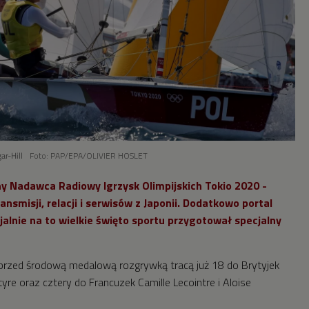
ar-Hill
Foto: PAP/EPA/OLIVIER HOSLET
lny Nadawca Radiowy Igrzysk Olimpijskich Tokio 2020 -
nsmisji, relacji i serwisów z Japonii. Dodatkowo portal
jalnie na to wielkie święto sportu przygotował specjalny
 przed środową medalową rozgrywką tracą już 18 do Brytyjek
ntyre oraz cztery do Francuzek Camille Lecointre i Aloise