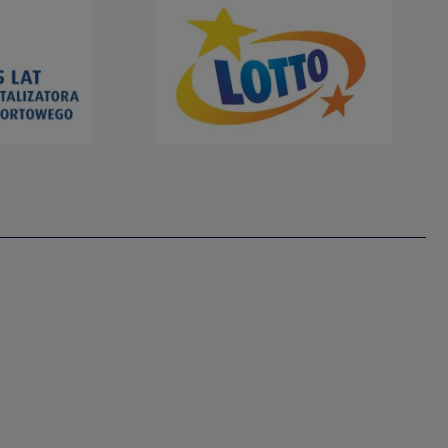
Piłka ręczna
Piłka wodna
Pływanie
Pływanie synchroniczne
Podnoszenie ciężarów
Rugby
Siatkówka
Siatkówka plażowa