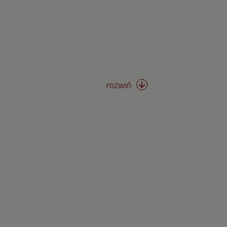
Skateboarding
Skoki do wody
Skoki na trampolinie
rozwiń

Surfing
Strzelectwo
Szermierka
Taekwondo
Tenis stołowy