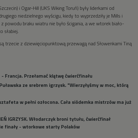
czecin) i Ogar-Hill (UKS Wiking Toruń) były liderkami od
ugiego niedzielnego wyścigu, kiedy to wyprzedziły je Mills i
 z powodu braku wiatru nie było ścigania, a we wtorek biało-
o słabiej.
j są trzecie z dziewięciopunktową przewagą nad Słowenkami Tiną
 - Francja. Przełamać klątwę ćwierćfinału
i Puławska ze srebrem igrzysk. "Wierzyłyśmy w moc, którą
 sztafeta w pełni ozłocona. Cała siódemka mistrzów ma już
IEŃ IGRZYSK. Włodarczyk broni tytułu, ćwierćfinał
kie finały - wtorkowe starty Polaków