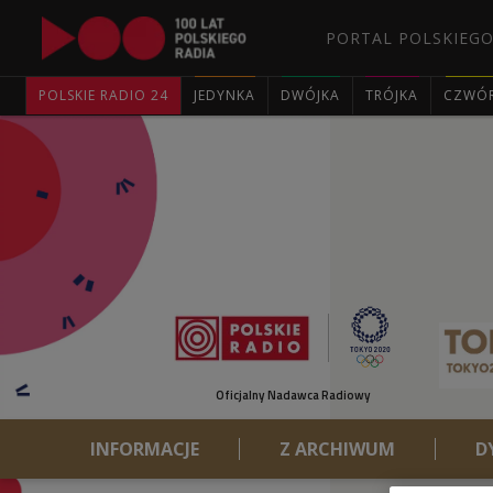
PORTAL POLSKIEGO
POLSKIE RADIO 24
JEDYNKA
DWÓJKA
TRÓJKA
CZWÓ
Oficjalny Nadawca Radiowy
INFORMACJE
Z ARCHIWUM
D