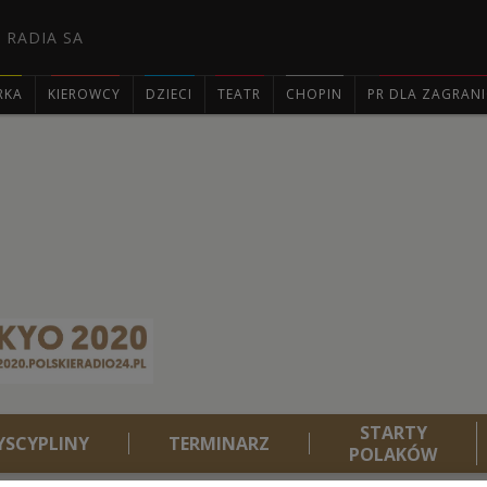
 RADIA SA
RKA
KIEROWCY
DZIECI
TEATR
CHOPIN
PR DLA ZAGRAN

STARTY
YSCYPLINY
TERMINARZ
POLAKÓW