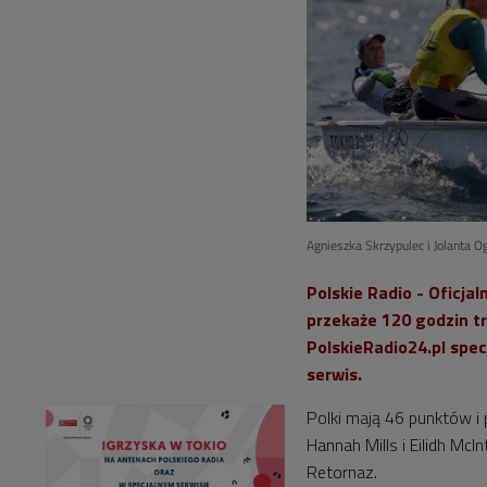
Agnieszka Skrzypulec i Jolanta Og
Polskie Radio - Oficja
przekaże 120 godzin tra
PolskieRadio24.pl spec
serwis.
Polki mają 46 punktów i
Hannah Mills i Eilidh McI
Retornaz.