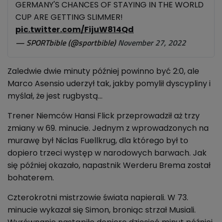
GERMANY'S CHANCES OF STAYING IN THE WORLD
CUP ARE GETTING SLIMMER!
pic.twitter.com/FijuW814Qd
— SPORTbible (@sportbible)
November 27, 2022
Zaledwie dwie minuty później powinno być 2:0, ale
Marco Asensio uderzył tak, jakby pomylił dyscypliny i
myślał, że jest rugbystą...
Trener Niemców Hansi Flick przeprowadził aż trzy
zmiany w 69. minucie. Jednym z wprowadzonych na
murawę był Niclas Fuellkrug, dla którego był to
dopiero trzeci występ w narodowych barwach. Jak
się później okazało, napastnik Werderu Brema został
bohaterem.
Czterokrotni mistrzowie świata napierali. W 73.
minucie wykazał się Simon, broniąc strzał Musiali.