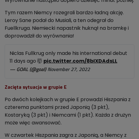
Wyrównanie nastąpiło dopiero dziesięć minut później.
Tym razem Niemcy rozegrali bardzo ładną akcję.
Leroy Sane podał do Musiali, a ten odegrał do
Fuellkruga. Niemiecki napastnik huknął na bramkę i
doprowadził do wyrównania!
Niclas Fullkrug only made his international debut
11 days ago 🤯
pic.twitter.com/8bIXDAdsLL
— GOAL (@goal)
November 27, 2022
Zacięta sytuacja w grupie E
Po dwóch kolejkach w grupie E prowadzi Hiszpania z
czterema punktami przed Japonią (3 pkt),
Kostaryką (3 pkt) i Niemcami (1 pkt). Każda z drużyn
może więc awansować.
W czwartek Hiszpania zagra z Japonią, a Niemcy z