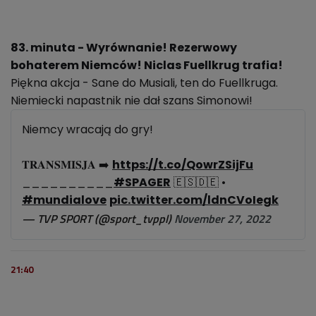
83. minuta - Wyrównanie! Rezerwowy
bohaterem Niemców! Niclas Fuellkrug trafia!
Piękna akcja - Sane do Musiali, ten do Fuellkruga.
Niemiecki napastnik nie dał szans Simonowi!
Niemcy wracają do gry!
𝐓𝐑𝐀𝐍𝐒𝐌𝐈𝐒𝐉𝐀 ➡️
https://t.co/QowrZSijFu
__________
#SPAGER
🇪🇸🇩🇪 •
#mundialove
pic.twitter.com/ldnCVoIegk
— TVP SPORT (@sport_tvppl)
November 27, 2022
21:40