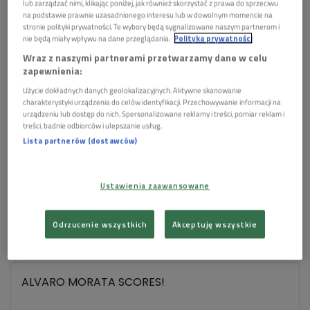
rzucie wolnym do siatki trafił Antonio Ruediger, który
lub zarządzać nimi, klikając poniżej, jak również skorzystać z prawa do sprzeciwu
na podstawie prawnie uzasadnionego interesu lub w dowolnym momencie na
był jednak na spalonym.
stronie polityki prywatności. Te wybory będą sygnalizowane naszym partnerom i
nie będą miały wpływu na dane przeglądania.
Polityka prywatności
Rezerwowi trafiali do siatki
Wraz z naszymi partnerami przetwarzamy dane w celu
zapewnienia:
W drugiej części gry było ciekawiej. Przede wszystkim
Użycie dokładnych danych geolokalizacyjnych. Aktywne skanowanie
padły bramki. W 56. minucie na prowadzenie powinni
charakterystyki urządzenia do celów identyfikacji. Przechowywanie informacji na
wyjść Niemcy - Simon obronił jednak strzał Joshui
urządzeniu lub dostęp do nich. Spersonalizowane reklamy i treści, pomiar reklam i
treści, badnie odbiorców i ulepszanie usług.
Kimmicha. Niewykorzystana okazja zemściła się już
Lista partnerów (dostawców)
sześć minut później.
Hiszpanie przeprowadzili świetną akcję lewą stroną.
Ustawienia zaawansowane
Olmo zagrał do Alby, a ten dośrodkował w pole
karne. Tam najlepiej odnalazł się rezerwowy Alvaro
Morata, który pokonał Neuera i dał prowadzenie
Odrzucenie wszystkich
Akceptuję wszystkie
drużynie z Półwyspu Iberyjskiego.
ALVARO MORATA SCORES!