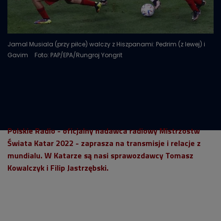
Jamal Musiala (przy piłce) walczy z Hiszpanami: Pedrim (z lewej) i
Gavim
Foto: PAP/EPA/Rungroj Yongrit
Polskie Radio - oficjalny nadawca radiowy Mistrzostw
Świata Katar 2022 - zaprasza na transmisje i relacje z
mundialu. W Katarze są nasi sprawozdawcy Tomasz
Kowalczyk i Filip Jastrzębski.