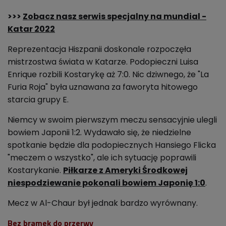
>>>
Zobacz nasz serwis specjalny na mundial -
Katar 2022
Reprezentacja Hiszpanii doskonale rozpoczęła
mistrzostwa świata w Katarze. Podopieczni Luisa
Enrique rozbili Kostarykę aż 7:0. Nic dziwnego, że "La
Furia Roja" była uznawana za faworyta hitowego
starcia grupy E.
Niemcy w swoim pierwszym meczu sensacyjnie ulegli
bowiem Japonii 1:2. Wydawało się, że niedzielne
spotkanie będzie dla podopiecznych Hansiego Flicka
"meczem o wszystko", ale ich sytuację poprawili
Kostarykanie.
Piłkarze z Ameryki Środkowej
niespodziewanie pokonali bowiem Japonię 1:0
.
Mecz w Al-Chaur był jednak bardzo wyrównany.
Bez bramek do przerwy