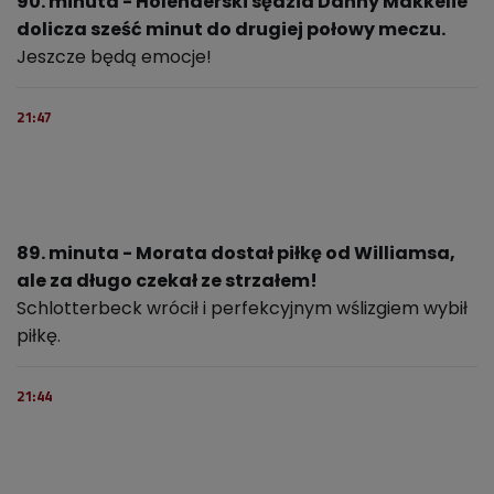
90. minuta - Holenderski sędzia Danny Makkelie
dolicza sześć minut do drugiej połowy meczu.
Jeszcze będą emocje!
21:47
89. minuta - Morata dostał piłkę od Williamsa,
ale za długo czekał ze strzałem!
Schlotterbeck wrócił i perfekcyjnym wślizgiem wybił
piłkę.
21:44