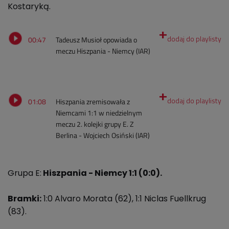
Kostaryką.
00:47
Tadeusz Musioł opowiada o
meczu Hiszpania - Niemcy (IAR)
01:08
Hiszpania zremisowała z
Niemcami 1:1 w niedzielnym
meczu 2. kolejki grupy E. Z
Berlina - Wojciech Osiński (IAR)
Grupa E:
Hiszpania - Niemcy 1:1 (0:0).
Bramki:
1:0 Alvaro Morata (62), 1:1 Niclas Fuellkrug
(83).