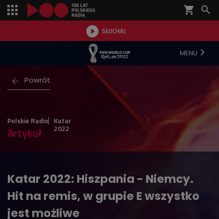
shopping_cart


SŁUCHAJ

MENU
Powrót
Polskie Radio
Katar
2022
Artykuł
Katar 2022: Hiszpania - Niemcy.
Hit na remis, w grupie E wszystko
jest możliwe