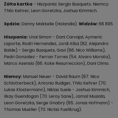
Żółta kartka
- Hiszpania: Sergio Busquets. Niemcy:
Thilo Kehrer, Leon Goretzka, Joshua Kimmich.
Sędzia:
Danny Makkelie (Holandia).
Widzów:
68 895.
Hiszpania:
Unai Simon - Dani Carvajal, Aymeric
Laporte, Rodri Hernandez, Jordi Alba (82. Alejandro
Balde) - Sergio Busquets, Gavi (66. Nico Williams),
Pedri Gonzalez - Ferran Torres (54. Alvaro Morata),
Marco Asensio (66. Koke Resurreccion), Dani Olmo.
Niemcy:
Manuel Neuer - David Raum (87. Nico
Schlotterbeck), Antonio Rudiger, Thilo Kehrer (70.
Lukas Klostermann), Niklas Suele - Joshua Kimmich,
Ilkay Guendogan (70. Leroy Sane), Jamal Musiala,
Leon Goretzka, Serge Gnabry (85. Jonas Hofmann) -
Thomas Mueller (70. Niclas Fuellkrug).