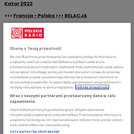
Katar 2022
<<<
Francja - Polska >>> RELACJA
Długo osiągnięcia polskich i francuskich piłkarzy w
mistrzostwach świata były zbliżone. Jednak ostatnie
ćwierćwiecze przyniosło spektakularne sukcesy
Dbamy o Twoją prywatność
"Trójkolorowych", w tym triumfy na mundialach w
My i nasi
5
partnerzy przechowujemy lub uzyskujemy dostęp do informacji na
1998 i 2018 roku. W niedzielę drużyny te zmierzą się w
urządzeniu, takich jak unikalne identyfikatory w plikach cookie w celu
1/8 finał MŚ w Katarze.
przetwarzania danych osobowych. Użytkownik może zaakceptować swoje wybory
lub zarządzać nimi, klikając poniżej, jak również skorzystać z prawa do sprzeciwu
na podstawie prawnie uzasadnionego interesu lub w dowolnym momencie na
Pierwsza na mundialu znaczący wynik osiągnęła
stronie polityki prywatności. Te wybory będą sygnalizowane naszym partnerom i
Francja, która w 1958 roku zajęła trzecie miejsce.
nie będą miały wpływu na dane przeglądania.
Polityka prywatności
Kolejne dwie dekady były jednak w jej wykonaniu
Wraz z naszymi partnerami przetwarzamy dane w celu
zapewnienia:
słabe. W ich trakcie tylko dwa razy wystąpiła w MŚ i
w obu przypadkach odpadała w pierwszej rundzie.
Użycie dokładnych danych geolokalizacyjnych. Aktywne skanowanie
charakterystyki urządzenia do celów identyfikacji. Przechowywanie informacji na
urządzeniu lub dostęp do nich. Spersonalizowane reklamy i treści, pomiar reklam i
Polska po drugiej wojnie światowej w MŚ wystąpiła
treści, badnie odbiorców i ulepszanie usług.
Lista partnerów (dostawców)
dopiero w 1974 roku i od razu zajęła trzecie miejsce.