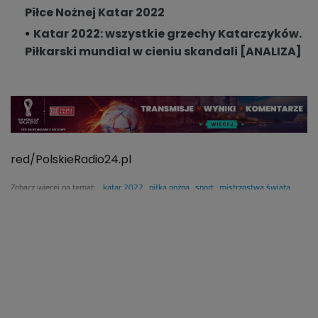
Piłce Nożnej Katar 2022
Katar 2022: wszystkie grzechy Katarczyków.
Piłkarski mundial w cieniu skandali [ANALIZA]
red/PolskieRadio24.pl
Zobacz więcej na temat:
katar 2022
piłka nożna
sport
mistrzostwa świata
reprezentacja francji
reprezentacja polski