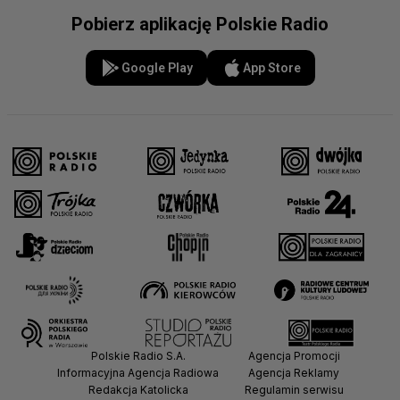
Pobierz aplikację Polskie Radio
Google Play
App Store
Polskie Radio S.A.
Agencja Promocji
Informacyjna Agencja Radiowa
Agencja Reklamy
Redakcja Katolicka
Regulamin serwisu