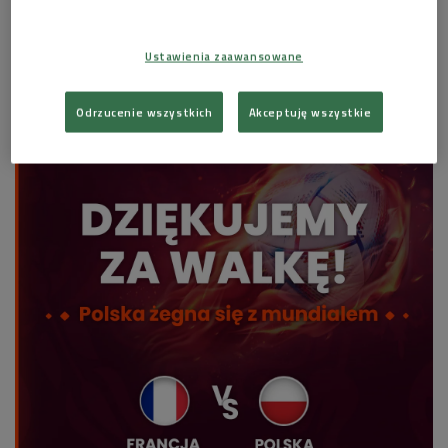
Wynik ten powtórzyła w 1982, a w meczu o brązowy
medal pokonała... Francję 3:2.
Ustawienia zaawansowane
Odrzucenie wszystkich
Akceptuję wszystkie