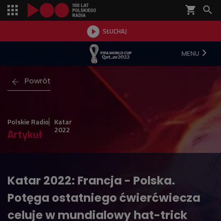
shopping_cart


SŁUCHAJ

MENU
Powrót
Polskie Radio
Katar
2022
Artykuł
Katar 2022: Francja - Polska.
Potęga ostatniego ćwierćwiecza
celuje w mundialowy hat-trick