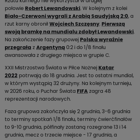
Rzutu karnego nie wykorzystał w drugiej
połowie
Robert Lewandowski
. W kolejnym z kolei
Biało-Czerwoni wygrali z Arabią Saudyjską 2:0
, a
rzut karny obronił
Wojciech Szczęsny
.
Pierwszą
swoją bramkę na mundialu zdobył Lewandowski
.
Na zakończenie fazy grupowej
Polska wyraźnie
przegrała
z
Argentyną
0:2 i do 1/8 finału
awansowała z drugiego miejsca w grupie C.
XXII Mistrzostwa Świata w Piłce Nożnej
Katar
2022
potrwają do 18 grudnia. Jest to o
statni mundial,
w którym wystąpią 32 drużyny. Na kolejnym turnieju,
w 2026 roku, o Puchar Świata
FIFA
zagra 48
reprezentacji narodowych.
Faza grupowa zakończyła się 2 grudnia, 3-6 grudnia
to terminy spotkań 1/8 finału, terminy ćwierćfinałów
to 9-10 grudnia, półfinały zostaną rozegrane 13 i 14
grudnia, mecz o trzecie miejsce - 17 grudnia, a