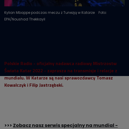
Kylian Mbappe podczas meczu z Tunezją w Katarze
Foto:
EPA/Noushad Thekkayil
Polskie Radio - oficjalny nadawca radiowy Mistrzostw
Świata Katar 2022 - zaprasza na transmisje i relacje z
mundialu. W Katarze są nasi sprawozdawcy Tomasz
Kowalczyk i Filip Jastrzębski.
>>>
Zobacz nasz serwis specjalny na mundial -