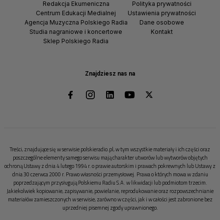
Redakcja Ekumeniczna
Polityka prywatności
Centrum Edukacji Medialnej
Ustawienia prywatności
Agencja Muzyczna Polskiego Radia
Dane osobowe
Studia nagraniowe i koncertowe
Kontakt
Sklep Polskiego Radia
Znajdziesz nas na
Treści, znajdujące się w serwisie polskieradio.pl, w tym wszystkie materiały i ich części oraz
poszczególne elementy samego serwisu mają charakter utworów lub wytworów objętych
ochroną Ustawy z dnia 4 lutego 1994 r. o prawie autorskim i prawach pokrewnych lub Ustawy z
dnia 30 czerwca 2000 r. Prawo własności przemysłowej. Prawa o których mowa w zdaniu
poprzedzającym przysługują Polskiemu Radiu S.A. w likwidacji lub podmiotom trzecim.
Jakiekolwiek kopiowanie, zapisywanie, powielanie, reprodukowanie oraz rozpowszechnianie
materiałów zamieszczonych w serwisie, zarówno w części, jak i w całości jest zabronione bez
uprzedniej pisemnej zgody uprawnionego.