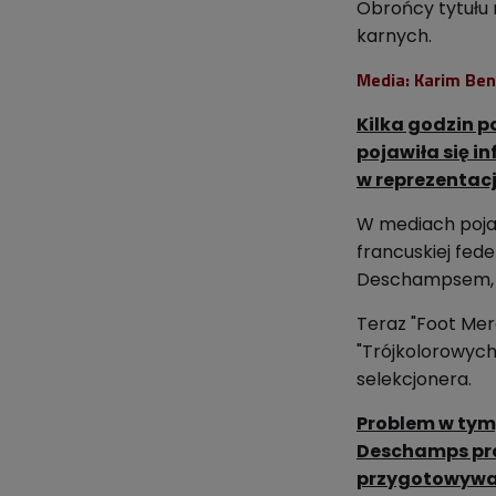
Obrońcy tytułu 
karnych.
Media: Karim Ben
Kilka godzin 
pojawiła się i
w reprezentacj
W mediach pojaw
francuskiej fed
Deschampsem, kt
Teraz "Foot Mer
"Trójkolorowych
selekcjonera.
Problem w tym,
Deschamps pra
przygotowywał