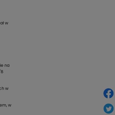
rał w
ie na
/8
ych w
lem, w