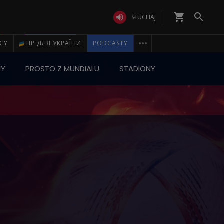
shopping_cart


SŁUCHAJ

ICY
ПР ДЛЯ УКРАЇНИ
PODCASTY
NY
PROSTO Z MUNDIALU
STADIONY