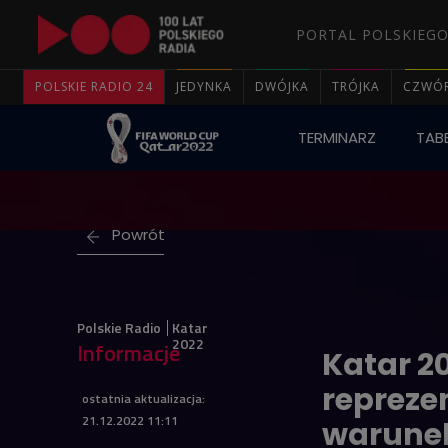
PORTAL POLSKIEGO
POLSKIE RADIO 24
JEDYNKA
DWÓJKA
TRÓJKA
CZWÓ
TERMINARZ
TABE
Powrót
Polskie Radio
Katar
2022
Informacje
Katar 2
reprezen
ostatnia aktualizacja:
21.12.2022 11:11
warune