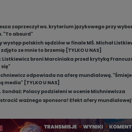
esza zaprzeczył ws. kryterium językowego przy wybo
. "To absurd"
 występ polskich sędziów w finale MŚ. Michał Listkie
że zdjęto ze mnie to brzemię [TYLKO U NAS]
: Listkiewicz broni Marciniaka przed krytyką Francuz
się"
chniewicz odpowiada na aferę mundialową. "Śmieje 
zą media" [TYLKO U NAS]
. Sondaż: Polacy podzieleni w ocenie Michniewicza
stracić ważnego sponsora! Efekt afery mundialowej