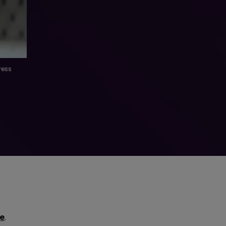
ress
ze
.