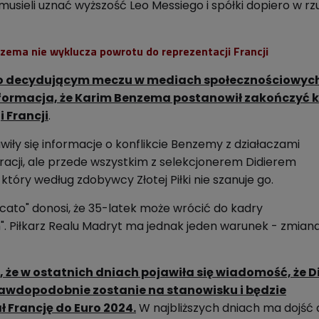
musieli uznać wyższość Leo Messiego i spółki dopiero w r
zema nie wyklucza powrotu do reprezentacji Francji
po decydującym meczu w mediach społecznościowyc
nformacja, że Karim Benzema postanowił zakończyć k
i Francji
.
iły się informacje o konflikcie Benzemy z działaczami
eracji, ale przede wszystkim z selekcjonerem Didierem
óry według zdobywcy Złotej Piłki nie szanuje go.
cato" donosi, że 35-latek może wrócić do kadry
". Piłkarz Realu Madryt ma jednak jeden warunek - zmian
 że w ostatnich dniach pojawiła się wiadomość, że D
wdopodobnie zostanie na stanowisku i będzie
 Francję do Euro 2024.
W najbliższych dniach ma dojść 