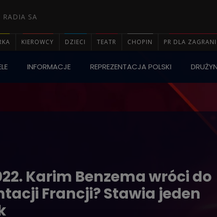
 RADIA SA
RKA
KIEROWCY
DZIECI
TEATR
CHOPIN
PR DLA ZAGRAN
LE
INFORMACJE
REPREZENTACJA POLSKI
DRUŻY

022. Karim Benzema wróci do
tacji Francji? Stawia jeden
k