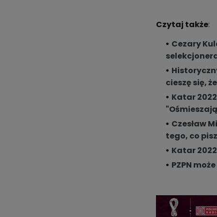
Czytaj także
:
Cezary Kul
selekcjonera
Historyczny
cieszę się, 
Katar 2022
"Ośmieszają 
Czesław Mi
tego, co pis
Katar 2022
PZPN może 