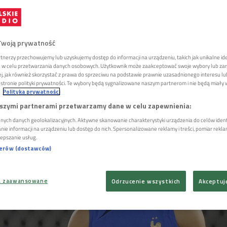
ma kilka dni temu ogłosił zakończenie kari
Twoją prywatność
i Francji. Jednak według informacji "Foot
tnerzy przechowujemy lub uzyskujemy dostęp do informacji na urządzeniu, takich jak unikalne id
-latek może wrócić do zespołu wicemistrz
ie w celu przetwarzania danych osobowych. Użytkownik może zaakceptować swoje wybory lub zar
żej, jak również skorzystać z prawa do sprzeciwu na podstawie prawnie uzasadnionego interesu 
karz Realu Madryt stawia jeden warunek.
tronie polityki prywatności. Te wybory będą sygnalizowane naszym partnerom i nie będą miały
Polityka prywatności
szymi partnerami przetwarzamy dane w celu zapewnienia:
nych danych geolokalizacyjnych. Aktywne skanowanie charakterystyki urządzenia do celów identy
e informacji na urządzeniu lub dostęp do nich. Spersonalizowane reklamy i treści, pomiar reklam 
lepszanie usług.
nerów (dostawców)
a zaawansowane
Odrzucenie wszystkich
Akceptuj