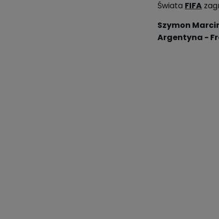
Świata
FIFA
zagr
Szymon Marcini
Argentyna - F