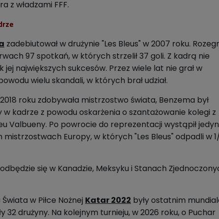
ra z władzami FFF.
drze
a
zadebiutował w drużynie "Les Bleus" w 2007 roku. Rozeg
ach 97 spotkań, w których strzelił 37 goli. Z kadrą nie
 jej największych sukcesów. Przez wiele lat nie grał w
powodu wielu skandali, w których brał udział.
 2018 roku zdobywała mistrzostwo świata, Benzema był
y w kadrze z powodu oskarżenia o szantażowanie kolegi z
eu Valbueny. Po powrocie do reprezentacji wystąpił jedyn
 mistrzostwach Europy, w których "Les Bleus" odpadli w 1
 odbędzie się w Kanadzie, Meksyku i Stanach Zjednoczon
a Świata w Piłce Nożnej
Katar 2022
były
o
statnim mundia
 32 drużyny. Na kolejnym turnieju, w 2026 roku, o Puchar