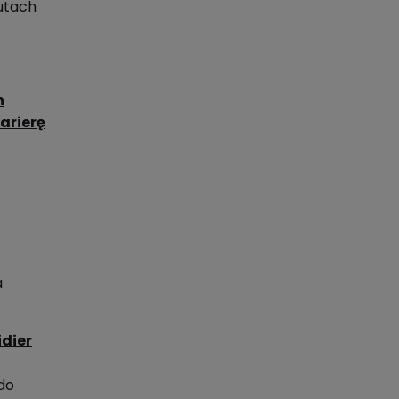
zutach
h
arierę
a
idier
do