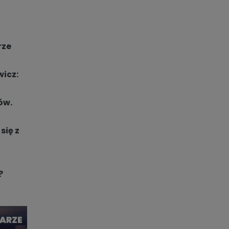
rze
wicz:
ów.
się z
?