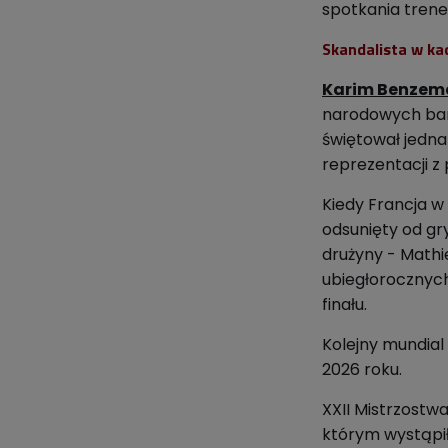
spotkania trene
Skandalista w ka
Karim Benzem
narodowych barw
świętował jednak
reprezentacji z 
Kiedy Francja w
odsunięty od gr
drużyny - Mathi
ubiegłorocznych
finału.
Kolejny mundial
2026 roku.
XXII Mistrzostw
którym wystąpiły