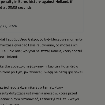
nalty in Euros history against Holland, if
nd at 00:03 seconds
ly 11, 2024
izdał faul Cody'ego Gakpo, to były kluczowe momenty
ierzasz gwizdać takie rzuty karne, to możesz ich
Faul nie miał wpływu na strzał Kane'a, który poczuł
ant Holandii.
 kartkę zobaczył między innymi kapitan Holendrów
arbitrem po tym, jak zwracał uwagą na ostrą grę rywali
ez jednego z dziennikarzy o temat, który
rzuty dotyczące ustawiania meczów, które przed
ł jednak o tym rozmawiać, zaznaczył też, że Zweyer
u z Rumunią.