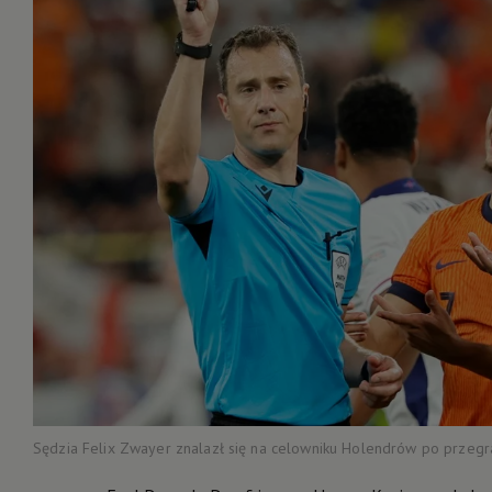
Sędzia Felix Zwayer znalazł się na celowniku Holendrów po przegr