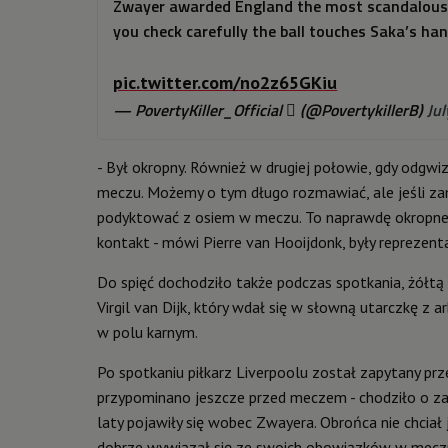
Zwayer awarded England the most scandalous pe
you check carefully the ball touches Saka’s ha
pic.twitter.com/no2z65GKiu
— PovertyKiller_Official  (@PovertykillerB)
Ju
- Był okropny. Również w drugiej połowie, gdy odgw
meczu. Możemy o tym długo rozmawiać, ale jeśli zam
podyktować z osiem w meczu. To naprawdę okropne. 
kontakt - mówi Pierre van Hooijdonk, były reprezent
Do spięć dochodziło także podczas spotkania, żółtą
Virgil van Dijk, który wdał się w słowną utarczkę z 
w polu karnym.
Po spotkaniu piłkarz Liverpoolu został zapytany prz
przypominano jeszcze przed meczem - chodziło o za
laty pojawiły się wobec Zwayera. Obrońca nie chcia
dobrze wywiązał się ze swoich obowiązków w mecz