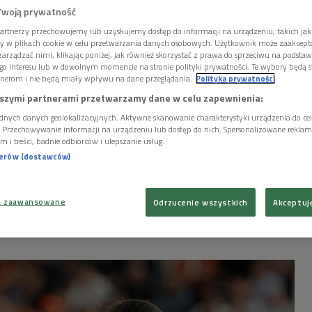
Twoją prywatność
artnerzy przechowujemy lub uzyskujemy dostęp do informacji na urządzeniu, takich jak
ory w plikach cookie w celu przetwarzania danych osobowych. Użytkownik może zaakcep
skrzywdzona w
arządzać nimi, klikając poniżej, jak również skorzystać z prawa do sprzeciwu na podsta
go interesu lub w dowolnym momencie na stronie polityki prywatności. Te wybory będą 
nerom i nie będą miały wpływu na dane przeglądania.
Polityka prywatności
ntrowersje
szymi partnerami przetwarzamy dane w celu zapewnienia:
dnych danych geolokalizacyjnych. Aktywne skanowanie charakterystyki urządzenia do ce
i. Przechowywanie informacji na urządzeniu lub dostęp do nich. Spersonalizowane reklamy 
m i treści, badnie odbiorców i ulepszanie usług.
nerów (dostawców)
wie z Holandią 2:1, ale czy w środowym meczu
a zaawansowane
Odrzucenie wszystkich
Akceptuj
y rzucie karnym dla "Trzech Lwów" nie
orowane przez arbitrów zagranie Bukayo Saki.