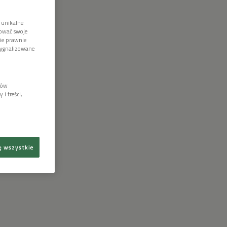
 unikalne
tować swoje
wie prawnie
sygnalizowane
lów
i treści,
ę wszystkie