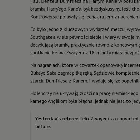
Faul Denzela Dumfriesa na Harrym Kanie w polu karn
bramką Harry'ego Kane'a, był bezdyskusyjny. Jeśli chod
Kontrowersje pojawiły się jednak razem z nagraniami,
To było jedno z kluczowych wydarzeń meczu, wyrównu
Southgate'a wiele pewności siebie i wiary w swoje m
decydującą bramkę praktycznie równo z końcowym g
spotkanie Felixa Zwayera z 18. minuty miała bezpoś
Na nagraniach, które w czwartek opanowały interne
Bukayo Saka zagrał piłkę ręką. Sędziowie kompletnie 
starciu Dumfriesa z Kanem. I wydaje się, że popełnil
Holendrzy nie ukrywają złości na pracę niemieckiego
karnego Anglikom była błędna, jednak nie jest to je
Yesterday’s referee Felix Zwayer is a convict
before.