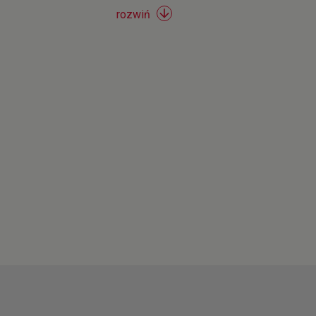

rozwiń