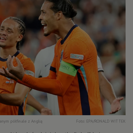
anym półfinale z Anglią
Foto: EPA/RONALD WITTEK