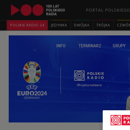
PORTAL POLSKIEGO
POLSKIE RADIO 24
JEDYNKA
DWÓJKA
TRÓJKA
CZWÓ
INFO
TERMINARZ
GRUPY
Oficjalny nadawca