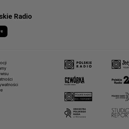
lskie Radio
re
ocji
amy
rwisu
atności
ywatności
we