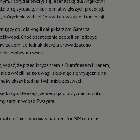
ym, który zakończył się jedenastką dla Anglików i
zi o tę sytuację, nikt nie miał większych pretensji.
 których nie widzieliśmy w telewizyjnej transmisji.
jący gol dla Anglii dał piłkarzom Garetha
ożliwości. Choć ostatecznie zdołali oni zdobyć
wizdkiem, to jednak decyzja prowadzącego
redni wpływ na wynik.
t, widać, że przed incydentem z Dumfriesem i Kanem,
nie zwrócili na to uwagi, skupiając się wyłącznie na
i największy błąd na tych mistrzostwach.
 sędziego. Uważają, że decyzja o przyznaniu rzutu
dyny zarzut wobec Zwayera.
ed match-fixer who was banned for SIX months